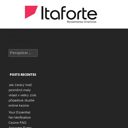
SÓ MAIS UM
SITE
WORDPRESS
Pesquisar
por:
POSTS RECENTES
Jak český hráč
proměnil malý
vklad v velký zisk:
případová studie
online kasina
Your Essential
No‑Verification
Casino FAQ:
Answers Every