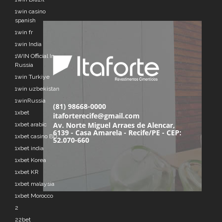
1win casino
spanish
1win fr
1win India
1WIN Official In
Russia
1win Turkiye
1win uzbekistan
1winRussia
(81) 98668-0000
1xbet
itaforterecife@gmail.com
Av. Norte Miguel Arraes de Alencar,
1xbet arabic
6139 - Casa Amarela - Recife/PE - CEP:
1xbet casino BD
52.070-660
1xbet india
1xbet Korea
1xbet KR
1xbet malaysia
1xbet Morocco
2
22bet