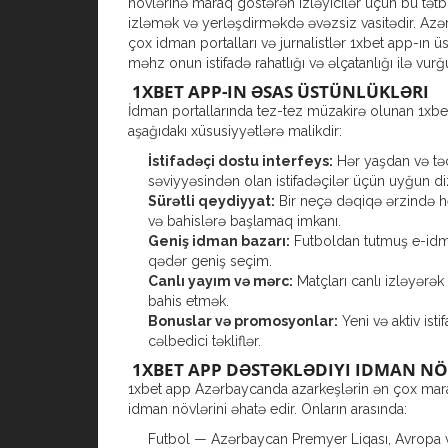
növlərinə maraq göstərən izləyicilər üçün bu tətbi
izləmək və yerləşdirməkdə əvəzsiz vasitədir. Azə
çox idman portalları və jurnalistlər 1xbet app-ın üs
məhz onun istifadə rahatlığı və əlçatanlığı ilə vurğu
1XBET APP-IN ƏSAS ÜSTÜNLÜKLƏRI
İdman portallarında tez-tez müzakirə olunan 1xbe
aşağıdakı xüsusiyyətlərə malikdir:
İstifadəçi dostu interfeys:
Hər yaşdan və tə
səviyyəsindən olan istifadəçilər üçün uyğun di
Sürətli qeydiyyat:
Bir neçə dəqiqə ərzində 
və bahislərə başlamaq imkanı.
Geniş idman bazarı:
Futboldan tutmuş e-idm
qədər geniş seçim.
Canlı yayım və mərc:
Matçları canlı izləyərək
bahis etmək.
Bonuslar və promosyonlar:
Yeni və aktiv isti
cəlbedici təkliflər.
1XBET APP DƏSTƏKLƏDIYI IDMAN NÖ
1xbet app Azərbaycanda azarkeşlərin ən çox mar
idman növlərini əhatə edir. Onların arasında:
Futbol — Azərbaycan Premyer Liqası, Avropa