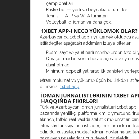
çempionatları.
Basketbol — yerli və beynəlxalq turnirlər.
Tennis — ATP və WTA turnirləri.
Volleyball, e-idman və daha çox.
1XBET APP-I NECƏ YÜKLƏMƏK OLAR?
Azərbaycanda 1xbet app-ı yükləmək olduqca asan
İstifadəçilər aşağıdakı addımları izləyə bilərlər:
Rəsmi sayt və ya etibarlı mənbələrdən tətbiqi
Quraşdırmadan sonra hesab açmaq və ya möv
daxil olmaq.
Minimum depozit yatıraraq ilk bahisləri yerləş
Ətraflı məlumat və yükləmə üçün bu linkdən istif
bilərsiniz:
1xbet app
.
İDMAN JURNALISTLƏRININ 1XBET AP
HAQQINDA FIKIRLƏRI
Türk və Azərbaycan idman jurnalistləri 1xbet app
bazarında yenilikçi platforma kimi qiymətləndirirlə
fikrincə, tətbiq real vaxtda statistik məlumatlar, ca
interaktiv funksiyalarla istifadəçilərə tam idman t
edir. Bu, xüsusilə, müxtəlif idman növlərinə aid təhl
hazırlayan peşəkarlar üçün dəyərli bir alətdir.