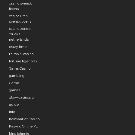
casino svensk
licens
casino utan
svensk licens
casino zonder
crucks
netherlands
crazy time
Fairspin-casino
fortune tiger brazil
Gama Casino
gambling
Game
games
glory-casinos tr
guide
info
KaravanBet Casino
Kasyno Online PL
king johnnie