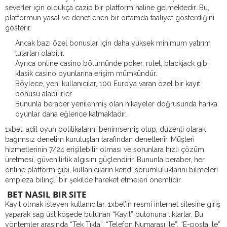
severler için oldukça cazip bir platform haline gelmektedir. Bu,
platformun yasal ve denetlenen bir ortamda faaliyet gösterdiğini
gösterir.
Ancak bazı özel bonuslar için daha yüksek minimum yatırım
tutarları olabilir.
Ayrıca online casino bölümünde poker, rulet, blackjack gibi
klasik casino oyunlarına erişim mümkündür.
Böylece, yeni kullanıcılar, 100 Euro’ya varan özel bir kayıt
bonusu alabilirler.
Bununla beraber yenilenmiş olan hikayeler doğrusunda harika
oyunlar daha eğlence katmaktadır.
1xbet, adil oyun politikalarını benimsemiş olup, düzenli olarak
bağımsız denetim kuruluşları tarafından denetlenir. Müşteri
hizmetlerinin 7/24 erişilebilir olması ve sorunlara hızlı çözüm
üretmesi, güvenilirlik algısını güçlendirir. Bununla beraber, her
online platform gibi, kullanıcıların kendi sorumluluklarını bilmeleri
empieza bilinçli bir şekilde hareket etmeleri önemlidir.
BET NASIL BIR SITE
Kayıt olmak isteyen kullanıcılar, 1xbet’in resmi internet sitesine giriş
yaparak sağ üst köşede bulunan “Kayıt” butonuna tıklarlar. Bu
yöntemler arasında “Tek Tıkla”, “Telefon Numarası ile”, “E-posta ile”