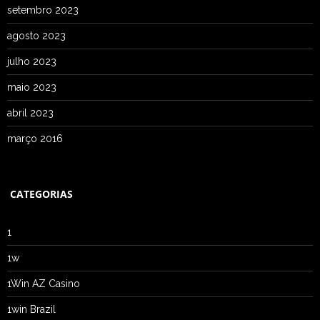
setembro 2023
agosto 2023
julho 2023
maio 2023
abril 2023
março 2016
CATEGORIAS
1
1w
1Win AZ Casino
1win Brazil