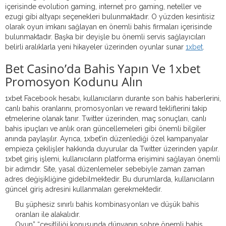
içerisinde evolution gaming, internet pro gaming, neteller ve
ezugi gibi altyapı seçenekleri bulunmaktadır. O yüzden kesintisiz
olarak oyun imkanı sağlayan en önemli bahis firmaları içerisinde
bulunmaktadır. Başka bir deyişle bu önemli servis sağlayıcıları
belirli aralıklarla yeni hikayeler üzerinden oyunlar sunar
1xbet
.
Bet Casino’da Bahis Yapın Ve 1xbet
Promosyon Kodunu Alın
1xbet Facebook hesabı, kullanıcıların durante son bahis haberlerini,
canlı bahis oranlarını, promosyonları ve reward tekliflerini takip
etmelerine olanak tanır. Twitter üzerinden, maç sonuçları, canlı
bahis ipuçları ve anlık oran güncellemeleri gibi önemli bilgiler
anında paylaşılır. Ayrıca, 1xbet’in düzenlediği özel kampanyalar
empieza çekilişler hakkında duyurular da Twitter üzerinden yapılır.
1xbet giriş işlemi, kullanıcıların platforma erişimini sağlayan önemli
bir adımdır. Site, yasal düzenlemeler sebebiyle zaman zaman
adres değişikliğine gidebilmektedir. Bu durumlarda, kullanıcıların
güncel giriş adresini kullanmaları gerekmektedir.
Bu şüphesiz sınırlı bahis kombinasyonları ve düşük bahis
oranları ile alakalıdır.
Oyun” “çeşitliliği konusunda dünyanın sobre önemli bahis