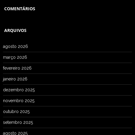
COMENTÁRIOS
ARQUIVOS
agosto 2026
março 2026
fevereiro 2026
janeiro 2026
dezembro 2025
novembro 2025
outubro 2025
setembro 2025
agosto 2025