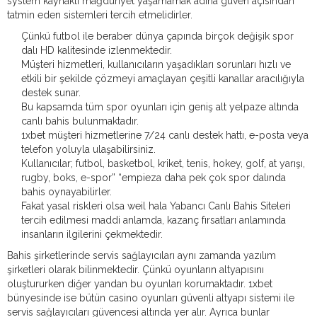
system kaynaklı mağduriyet yaşamamak adına güven açısından
tatmin eden sistemleri tercih etmelidirler.
Çünkü futbol ile beraber dünya çapında birçok değişik spor
dalı HD kalitesinde izlenmektedir.
Müşteri hizmetleri, kullanıcıların yaşadıkları sorunları hızlı ve
etkili bir şekilde çözmeyi amaçlayan çeşitli kanallar aracılığıyla
destek sunar.
Bu kapsamda tüm spor oyunları için geniş alt yelpaze altında
canlı bahis bulunmaktadır.
1xbet müşteri hizmetlerine 7/24 canlı destek hattı, e-posta veya
telefon yoluyla ulaşabilirsiniz.
Kullanıcılar; futbol, basketbol, kriket, tenis, hokey, golf, at yarışı,
rugby, boks, e-spor” “empieza daha pek çok spor dalında
bahis oynayabilirler.
Fakat yasal riskleri olsa weil hala Yabancı Canlı Bahis Siteleri
tercih edilmesi maddi anlamda, kazanç fırsatları anlamında
insanların ilgilerini çekmektedir.
Bahis şirketlerinde servis sağlayıcıları aynı zamanda yazılım
şirketleri olarak bilinmektedir. Çünkü oyunların altyapısını
oluştururken diğer yandan bu oyunları korumaktadır. 1xbet
bünyesinde ise bütün casino oyunları güvenli altyapı sistemi ile
servis sağlayıcıları güvencesi altında yer alır. Ayrıca bunlar