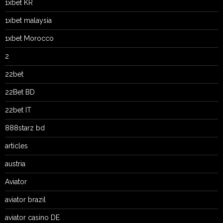
1xbet KR
1xbet malaysia
1xbet Morocco
2
22bet
22Bet BD
22bet IT
888starz bd
articles
austria
Aviator
aviator brazil
aviator casino DE