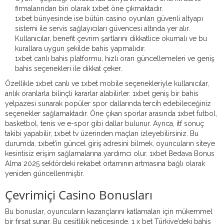
firmalarından biri olarak 1xbet öne çıkmaktadır.
1xbet bünyesinde ise bütün casino oyunları güvenli altyapı
sistemi ile servis sağlayıcıları güvencesi altında yer alır.
Kullanıcılar, benefit çevrim şartlarını dikkatlice okumalı ve bu
kurallara uygun şekilde bahis yapmalıdır.
1xbet canlı bahis platformu, hızlı oran güncellemeleri ve geniş
bahis seçenekleri ile dikkat çeker.
Özellikle 1xbet canlı ve 1xbet mobile seçenekleriyle kullanıcılar,
anlık oranlarla bilinçli kararlar alabilirler. 1xbet geniş bir bahis
yelpazesi sunarak popüler spor dallarında tercih edebileceğiniz
seçenekler sağlamaktadır. Öne çıkan sporlar arasında 1xbet futbol,
basketbol, tenis ve e-spor gibi dallar bulunur. Ayrıca, itf sonuç
takibi yapabilir, 1xbet tv üzerinden maçları izleyebilirsiniz. Bu
durumda, 1xbet’in güncel giriş adresini bilmek, oyuncuların siteye
kesintisiz erişim sağlamalarına yardımcı olur. 1xbet Bedava Bonus
Alma 2025 sektördeki rekabet ortamının artmasına bağlı olarak
yeniden güncellenmiştir.
Çevrimiçi Casino Bonusları
Bu bonuslar, oyuncuların kazançlarını katlamaları için mükemmel
bir fırsat sunar. Bu çeşitlilik neticesinde, 1 x bet Türkiye’deki bahis