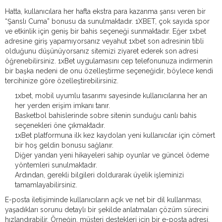
Hatta, kullanıcılara her hafta ekstra para kazanma şansı veren bir
“Şanslı Cuma” bonusu da sunulmaktadır. 1XBET, çok sayıda spor
ve etkinlik için geniş bir bahis seçeneği sunmaktadır. Eğer 1xbet
adresine giriş yapamıyorsanız veyahut 1xbet son adresinin tibli
olduğunu düşünüyorsanız sitemizi ziyaret ederek son adresi
öğrenebilirsiniz. 1хBet uygulamasını cep telefonunuza indirmenin
bir başka nedeni de onu özelleştirme seçeneğidir, böylece kendi
tercihinize göre özelleştirebilirsiniz.
1xbet, mobil uyumlu tasarımı sayesinde kullanıcılarına her an
her yerden erişim imkanı tanır.
Basketbol bahislerinde sobre sitenin sunduğu canlı bahis
seçenekleri öne çıkmaktadır.
1xBet platformuna ilk kez kaydolan yeni kullanıcılar için cömert
bir hoş geldin bonusu sağlanır.
Diğer yandan yeni hikayeleri sahip oyunlar ve güncel ödeme
yöntemleri sunulmaktadır.
Ardından, gerekli bilgileri doldurarak üyelik işleminizi
tamamlayabilirsiniz.
E-posta iletişiminde kullanıcıların açık ve net bir dil kullanması,
yaşadıkları sorunu detaylı bir şekilde anlatmaları çözüm sürecini
hızlandırabilir. Örneğin, müşteri destekleri için bir e-posta adresi,