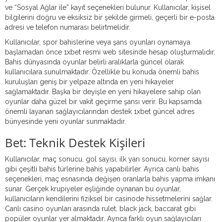
ve “Sosyal Ağlar ile” kayıt seçenekleri bulunur. Kullanıcılar, kişisel
bilgilerini doğru ve eksiksiz bir şekilde girmeli, geçerli bir e-posta
adresi ve telefon numarası belirtmelidir.
Kullanıcılar, spor bahislerine veya şans oyunları oynamaya
başlamadan önce 1xbet resmi web sitesinde hesap oluşturmalıdır.
Bahis dünyasında oyunlar belirli aralıklarla güncel olarak
kullanıcılara sunulmaktadır. Özellikle bu konuda önemli bahis
kuruluşları geniş bir yelpaze altında en yeni hikayeler
sağlamaktadır. Başka bir deyişle en yeni hikayelere sahip olan
oyunlar daha güzel bir vakit geçirme şansı verir. Bu kapsamda
önemli layanan sağlayıcılarından destek 1xbet güncel adres
bünyesinde yeni oyunlar sunmaktadır.
Bet: Teknik Destek Kişileri
Kullanıcılar, maç sonucu, gol sayısı, ilk yarı sonucu, korner sayısı
gibi çeşitli bahis türlerine bahis yapabilirler. Ayrıca canlı bahis
seçenekleri, maç esnasında değişen oranlarla bahis yapma imkanı
sunar. Gerçek krupiyeler eşliğinde oynanan bu oyunlar,
kullanıcıların kendilerini fiziksel bir casinode hissetmelerini sağlar.
Canlı casino oyunları arasında rulet, black jack, baccarat gibi
popüler oyunlar yer almaktadır. Ayrıca farklı oyun sağlayıcıları