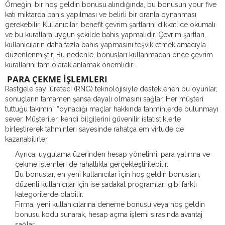
Örneğin, bir hoş geldin bonusu alındığında, bu bonusun your five
katı miktarda bahis yapılması ve belirli bir oranla oynanması
gerekebilir. Kullanıcılar, benefit çevrim şartlarını dikkatlice okumalı
ve bu kurallara uygun şekilde bahis yapmalıdır. Çevrim şartları,
kullanıcıların daha fazla bahis yapmasını teşvik etmek amacıyla
düzenlenmiştir. Bu nedenle, bonusları kullanmadan önce çevrim
kurallarını tam olarak anlamak önemlidir.
PARA ÇEKME İŞLEMLERI
Rastgele sayı üreteci (RNG) teknolojisiyle desteklenen bu oyunlar,
sonuçların tamamen şansa dayalı olmasını sağlar. Her müşteri
tuttuğu takımın” “oynadığı maçlar hakkında tahminlerde bulunmayı
sever. Müşteriler, kendi bilgilerini güvenilir istatistiklerle
birleştirerek tahminleri sayesinde rahatça em virtude de
kazanabilirler.
Ayrıca, uygulama üzerinden hesap yönetimi, para yatırma ve
çekme işlemleri de rahatlıkla gerçekleştirilebilir.
Bu bonuslar, en yeni kullanıcılar için hoş geldin bonusları,
düzenli kullanıcılar için ise sadakat programları gibi farklı
kategorilerde olabilir.
Firma, yeni kullanıcılarına deneme bonusu veya hoş geldin
bonusu kodu sunarak, hesap açma işlemi sırasında avantaj
sağlar.