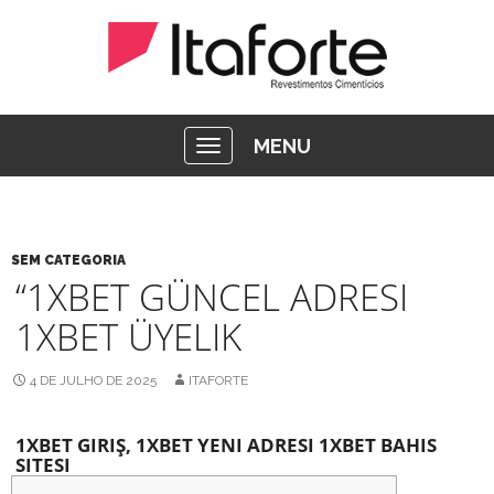
MENU
SEM CATEGORIA
“1XBET GÜNCEL ADRESI
1XBET ÜYELIK
4 DE JULHO DE 2025
ITAFORTE
1XBET GIRIŞ, 1XBET YENI ADRESI 1XBET BAHIS
SITESI