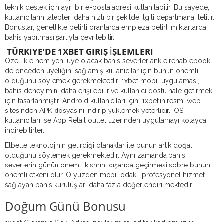
teknik destek için ayrı bir e-posta adresi kullanılabilir. Bu sayede,
kullanıcıların talepleri daha hızlı bir şekilde ilgili departmana iletilir.
Bonuslar, genellikle belirli oranlarda empieza belirli miktarlarda
bahis yapılması şartıyla çevrilebilir.
TÜRKIYE’DE 1XBET GIRIŞ İŞLEMLERI
Özellikle hem yeni üye olacak bahis severler ankle rehab ebook
de önceden üyeliğini sağlamış kullanıcılar için bunun önemli
olduğunu söylemek gerekmektedir. 1xbet mobil uygulaması,
bahis deneyimini daha erişilebilir ve kullanıcı dostu hale getirmek
için tasarlanmıştır. Android kullanıcıları için, 1xbet’in resmi web
sitesinden APK dosyasını indirip yüklemek yeterlidir. IOS
kullanıcıları ise App Retail outlet üzerinden uygulamayı kolayca
indirebilirler.
Elbette teknolojinin getirdiği olanaklar ile bunun artık doğal
olduğunu söylemek gerekmektedir. Aynı zamanda bahis
severlerin günün önemli kısmını dışarıda geçirmesi sobre bunun
önemli etkeni olur. O yüzden mobil odaklı profesyonel hizmet
sağlayan bahis kuruluşları daha fazla değerlendirilmektedir.
Doğum Günü Bonusu