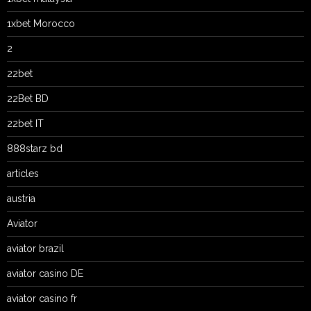
1xbet Morocco
2
22bet
22Bet BD
22bet IT
888starz bd
articles
austria
Aviator
aviator brazil
aviator casino DE
aviator casino fr