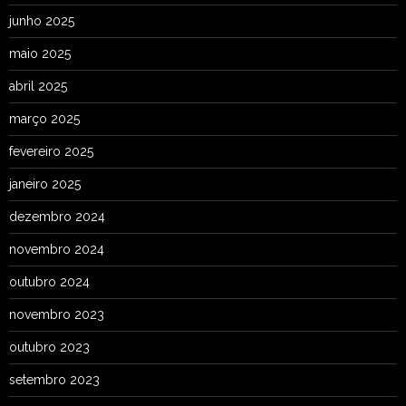
junho 2025
maio 2025
abril 2025
março 2025
fevereiro 2025
janeiro 2025
dezembro 2024
novembro 2024
outubro 2024
novembro 2023
outubro 2023
setembro 2023