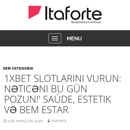
MENU
SEM CATEGORIA
1XBET SLOTLARINI VURUN:
NƏTICƏNI BU GÜN
POZUN!' SAÚDE, ESTETIK
VƏ BEM ESTAR
5 DE MARÇO DE 2026
ITAFORTE