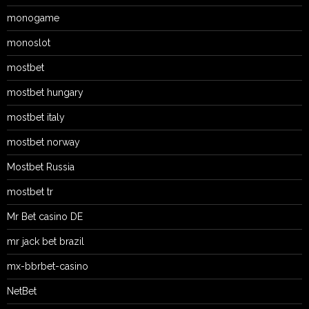
monogame
monoslot
mostbet
mostbet hungary
mostbet italy
mostbet norway
Mostbet Russia
mostbet tr
Mr Bet casino DE
mr jack bet brazil
mx-bbrbet-casino
NetBet