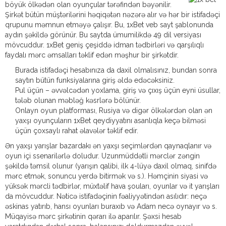
böyük ölkədən olan oyunçular tərəfindən bəyənilir.
Şirkət bütün müştərilərini həqiqətən nəzərə alır və hər bir istifadəçi
qrupunu məmnun etməyə çalışır. Bu, 1xBet veb sayt şablonunda
aydın şəkildə görünür. Bu saytda ümumilikdə 49 dil versiyası
mövcuddur. 1xBet geniş çeşiddə idman tədbirləri və qarşılıqlı
faydalı mərc əmsalları təklif edən məşhur bir şirkətdir.
Burada istifadəçi hesabınıza da daxil olmalısınız, bundan sonra
saytın bütün funksiyalarına giriş əldə edəcəksiniz.
Pul üçün – əvvəlcədən yoxlama, giriş və çıxış üçün eyni üsullar,
tələb olunan məbləğ kəsrlərə bölünür.
Onlayn oyun platforması, Rusiya və digər ölkələrdən olan ən
yaxşı oyunçuların 1xBet qeydiyyatını asanlıqla keçə bilməsi
üçün çoxsaylı rahat əlavələr təklif edir.
Ən yaxşı yarışlar bazardakı ən yaxşı seçimlərdən qaynaqlanır və
oyun içi ssenarilərlə doludur. Uzunmüddətli mərclər zəngin
şəkildə təmsil olunur (yarışın qalibi, ilk 4-lüyə daxil olmaq, sinifdə
mərc etmək, sonuncu yerdə bitirmək və s.). Həmçinin siyasi və
yüksək mərcli tədbirlər, müxtəlif hava şouları, oyunlar və it yarışları
da mövcuddur. Nəticə istifadəçinin fəaliyyətindən asılıdır: neçə
əskinas yatırıb, hansı oyunları buraxıb və Adam necə oynayır və s.
Müqayisə mərc şirkətinin qərarı ilə aparılır. Şəxsi hesab