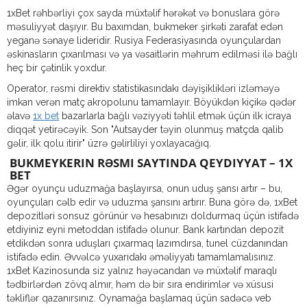
1xBet rəhbərliyi çox sayda müxtəlif hərəkət və bonuslara görə
məsuliyyət daşıyır. Bu baxımdan, bukmeker şirkəti zarafat edən
yeganə sənaye lideridir. Rusiya Federasiyasında oyunçulardan
əskinasların çıxarılması və ya vəsaitlərin məhrum edilməsi ilə bağlı
heç bir çətinlik yoxdur.
Operator, rəsmi direktiv statistikasındakı dəyişiklikləri izləməyə
imkan verən matç akropolunu tamamlayır.
Böyükdən kiçikə qədər
əlavə
1x bet
bazarlarla bağlı vəziyyəti təhlil etmək üçün ilk icraya
diqqət yetirəcəyik. Son "Autsayder təyin olunmuş matçda qalib
gəlir, ilk qolu itirir" üzrə gəlirliliyi yoxlayacağıq.
BUKMEYKERIN RƏSMI SAYTINDA QEYDIYYAT – 1X
BET
Əgər oyunçu uduzmağa başlayırsa, onun uduş şansı artır – bu,
oyunçuları cəlb edir və uduzma şansını artırır. Buna görə də, 1xBet
depozitləri sonsuz görünür və hesabınızı doldurmaq üçün istifadə
etdiyiniz eyni metoddan istifadə olunur. Bank kartından depozit
etdikdən sonra uduşları çıxarmaq lazımdırsa, tunel cüzdanından
istifadə edin. Əvvəlcə yuxarıdakı əməliyyatı tamamlamalısınız.
1xBet Kazinosunda siz yalnız həyəcandan və müxtəlif maraqlı
tədbirlərdən zövq almır, həm də bir sıra endirimlər və xüsusi
təkliflər qazanırsınız. Oynamağa başlamaq üçün sadəcə veb