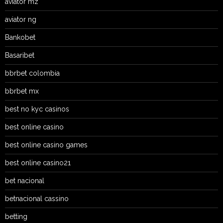
aviator mz
aviator ng
Bankobet
Basaribet
bbrbet colombia
bbrbet mx
best no kyc casinos
best online casino
best online casino games
best online casino21
bet nacional
betnacional cassino
betting