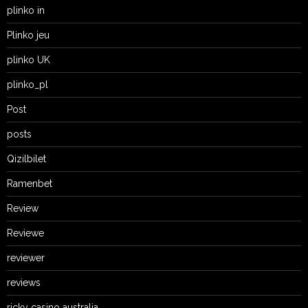
plinko in
Plinko jeu
plinko UK
plinko_pl
Post
posts
Qizilbilet
Ramenbet
Review
Reviewe
reviewer
reviews
ricky casino australia