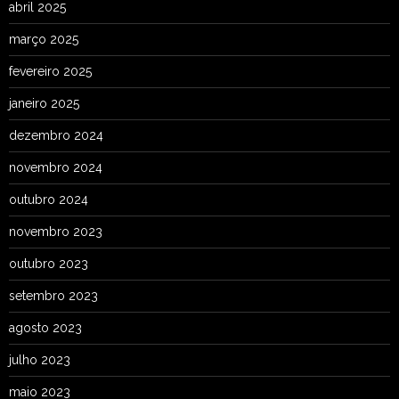
abril 2025
março 2025
fevereiro 2025
janeiro 2025
dezembro 2024
novembro 2024
outubro 2024
novembro 2023
outubro 2023
setembro 2023
agosto 2023
julho 2023
maio 2023