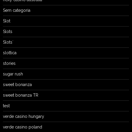
Sem categoria
Slot
Slots
Slots`
slottica
stories
sugar rush
sweet bonanza
sweet bonanza TR
test
verde casino hungary
verde casino poland