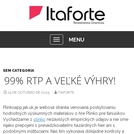
MENU
SEM CATEGORIA
99% RTP A VEĽKÉ VÝHRY!
15 DE OUTUBRO DE 2025
ITAFORTE
Plinkoapp.jak.uk je webová stránka venovaná poskytovaniu
hodnotných výskumných materiálov o hre Plinko pre fanúšikov.
Vychádzame z
plinko
nezávislých empirických údajov a nie sme
nijako prepojení s prevádzkovateľmi hazardných hier ani s
podobnými inštitúciami. Náš tím vykonáva dôkladné kontroly a