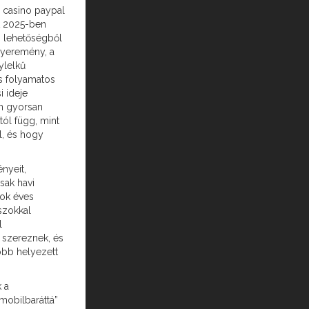
A 2025-ben
29 lehetőségből
nyeremény, a
ylelkű
 folyamatos
i ideje
en gyorsan
ól függ, mint
l, és hogy
nyeit,
sak havi
sok éves
szokkal
l
t szereznek, és
obb helyezett
k a
mobilbaráttá”