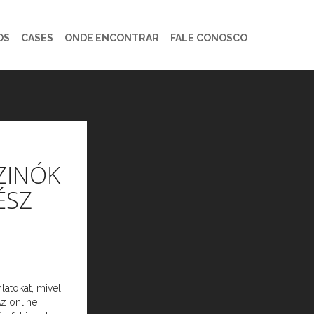
OS
CASES
ONDE ENCONTRAR
FALE CONOSCO
ZINÓK
ÉSZ
latokat, mivel
z online