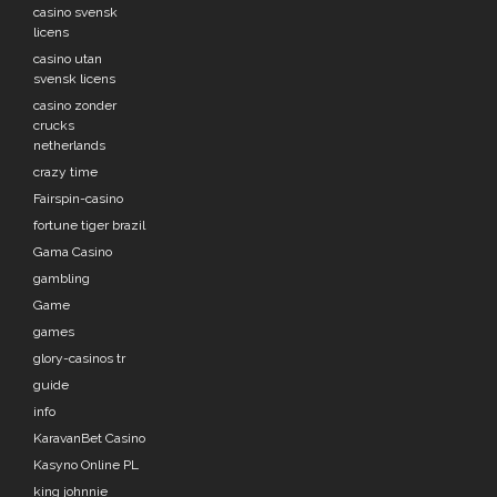
casino svensk
licens
casino utan
svensk licens
casino zonder
crucks
netherlands
crazy time
Fairspin-casino
fortune tiger brazil
Gama Casino
gambling
Game
games
glory-casinos tr
guide
info
KaravanBet Casino
Kasyno Online PL
king johnnie