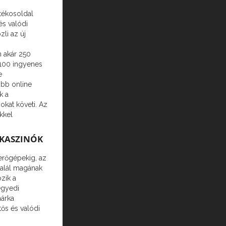
tékosoldal
és valódi
li az új
n akár 250
 100 ingyenes
e
öbb online
k a
kat követi. Az
kkel
 KASZINÓK
yerőgépekig, az
talál magának
zik a
egyedi
márka
tős és valódi