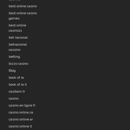
best online casino
best online casino
games
best online
casino21
bet nacional
betnacional
cassino
betting
bizzo casino
Blog
book of ra
book of ra it
casibom tr
casino
casino en ligne fr
casino onlina ca
casino online ar
casinò online it