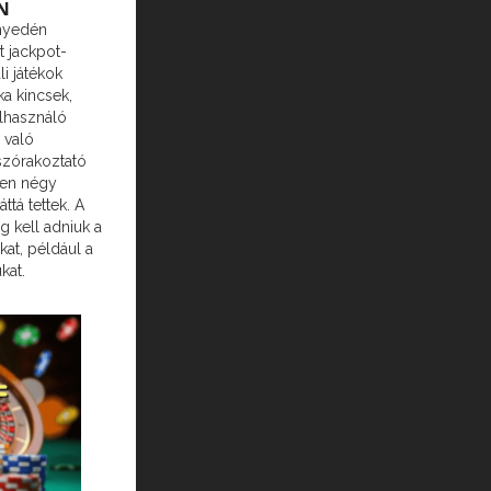
N
nnyedén
 jackpot-
li játékok
ka kincsek,
felhasználó
 való
szórakoztató
ben négy
ttá tettek. A
g kell adniuk a
kat, például a
kat.