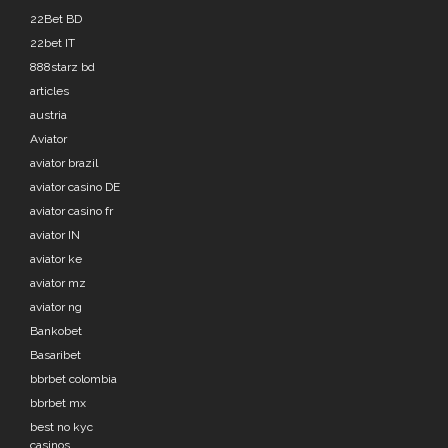
22Bet BD
22bet IT
888starz bd
articles
austria
Aviator
aviator brazil
aviator casino DE
aviator casino fr
aviator IN
aviator ke
aviator mz
aviator ng
Bankobet
Basaribet
bbrbet colombia
bbrbet mx
best no kyc
casinos