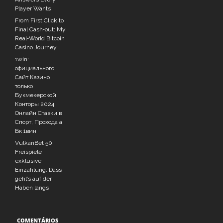
Player Wants
From First Click to
Final Cash‑out: My
Real‑World Bitcoin
Casino Journey
1win:
официального
Сайт Казино
только
Букмекерской
Конторы 2024,
Онлайн Ставки в
Спорт, Прохода а
Бк 1вин
VulkanBet 50
Freispiele
exklusive
Einzahlung: Dass
geht’s auf der
Haben langs
COMENTÁRIOS