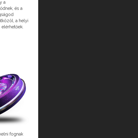
y a
ődnek, és a
agságod
közöl, a helyi
 elérhetőek.
kelni fognak