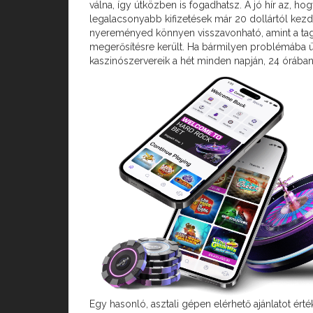
válna, így útközben is fogadhatsz. A jó hír az, hog
legalacsonyabb kifizetések már 20 dollártól kezd
nyereményed könnyen visszavonható, amint a t
megerősítésre került. Ha bármilyen problémába üt
kaszinószervereik a hét minden napján, 24 órában
Egy hasonló, asztali gépen elérhető ajánlatot érté