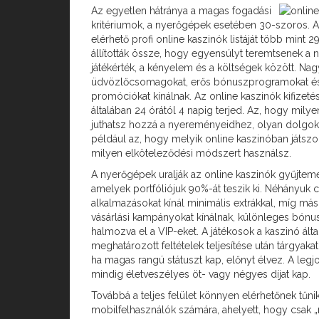
Az egyetlen hátránya a magas fogadási
kritériumok, a nyerőgépek esetében 30-szoros. 
elérhető profi online kaszinók listáját több mint 
állították össze, hogy egyensúlyt teremtsenek a 
játékérték, a kényelem és a költségek között. Nag
üdvözlőcsomagokat, erős bónuszprogramokat és
promóciókat kínálnak. Az online kaszinók kifizetés
általában 24 órától 4 napig terjed. Az, hogy mily
juthatsz hozzá a nyereményeidhez, olyan dolgokt
például az, hogy melyik online kaszinóban játszo
milyen elköteleződési módszert használsz.
A nyerőgépek uralják az online kaszinók gyűjtemé
amelyek portfóliójuk 90%-át teszik ki. Néhányuk c
alkalmazásokat kínál minimális extrákkal, míg má
vásárlási kampányokat kínálnak, különleges bónu
halmozva el a VIP-eket. A játékosok a kaszinó álta
meghatározott feltételek teljesítése után tárgyaka
ha magas rangú státuszt kap, előnyt élvez. A legj
mindig életveszélyes öt- vagy négyes díjat kap.
Továbbá a teljes felület könnyen elérhetőnek tűni
mobilfelhasználók számára, ahelyett, hogy csak „