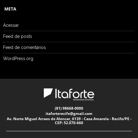
META
Acessar
Feed de posts
Feed de comentários
WordPress.org
(81) 98668-0000
itaforterecife@gmail.com
Av. Norte Miguel Arraes de Alencar, 6139 - Casa Amarela - Recife/PE -
CEP: 52.070-660