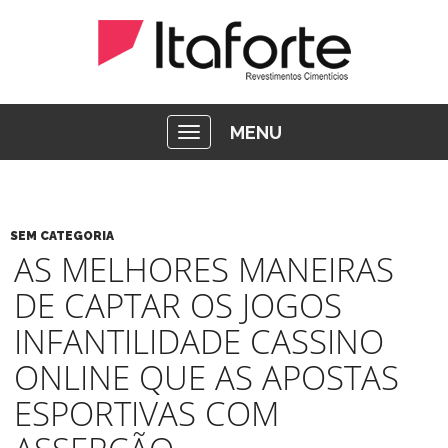
MENU
SEM CATEGORIA
AS MELHORES MANEIRAS
DE CAPTAR OS JOGOS
INFANTILIDADE CASSINO
ONLINE QUE AS APOSTAS
ESPORTIVAS COM