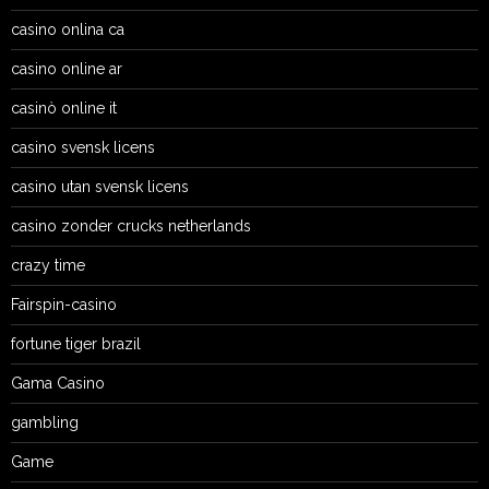
casino onlina ca
casino online ar
casinò online it
casino svensk licens
casino utan svensk licens
casino zonder crucks netherlands
crazy time
Fairspin-casino
fortune tiger brazil
Gama Casino
gambling
Game