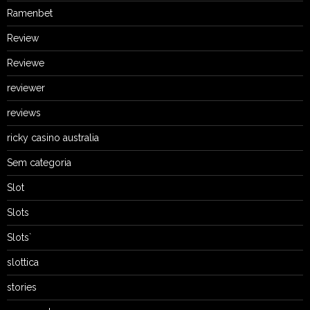
Ramenbet
Review
Reviewe
reviewer
reviews
ricky casino australia
Sem categoria
Slot
Slots
Slots`
slottica
stories