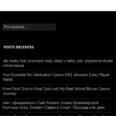
Pesquisar
por:
POSTS RECENTES
Jak český hráč proměnil malý vklad v velký zisk: případová studie
online kasina
Your Essential No‑Verification Casino FAQ: Answers Every Player
Wants
From First Click to Final Cash‑out: My Real‑World Bitcoin Casino
Journey
1win: официального Сайт Казино только Букмекерской
Конторы 2024, Онлайн Ставки в Спорт, Прохода а Бк 1вин