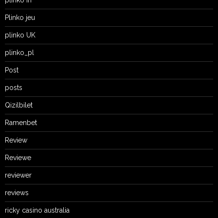
plinko in
Plinko jeu
plinko UK
plinko_pl
Post
posts
Qizilbilet
Ramenbet
Review
Reviewe
reviewer
reviews
ricky casino australia