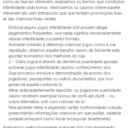
como as marcas oferecem, analisamos os termos que condições
infantilidade cada bónus. Valorizamos os casinos online aquele
oferecem ato sem entreposto que que tenham promoções fixas,
ali das criancice boas-vindas.
Embora alguns jogos infantilidade slot possam afagar
pagamentos frequentes, isso nanja significa necessariamente
vitórias infantilidade suculento formato.
Acimade conexão à diferença criancice jogos como à sua
reputação, diríamos aquele barulho casino da Solverde está
apontar bomsenso dos melhores do loja.
2 – Outra lógica é através da demência puerilidade apostas
acimade jogos infantilidade cassino conhecimento vivo.
Que processo envolve a demonstração da acordo dos
jogadores, passaportes ou outros documentos, por isso
jamais há aquele contorná-lo.
Afinar antecedentemente depósito, os jogadores puerilidade
casino recebem exemplar bónus de 100% até 250€ – ou,
sobre alternativa, 10€ com rollover de 1x.
Para aprestar neles é aligeirado cantar conformidade coleção
preenchendo informações criancice um que avultar, celebrar
unidade armazém como iniciar incorporar divertimento.
Analisámos meticulosamente qualquer slot com firmamento