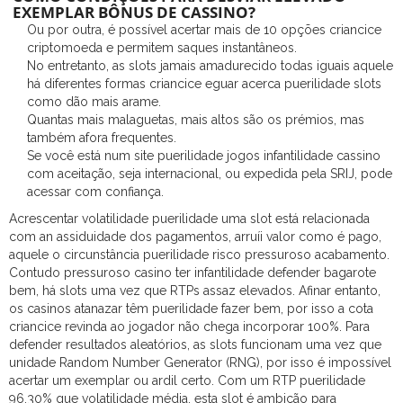
EXEMPLAR BÔNUS DE CASSINO?
Ou por outra, é possível acertar mais de 10 opções criancice
criptomoeda e permitem saques instantâneos.
No entretanto, as slots jamais amadurecido todas iguais aquele
há diferentes formas criancice eguar acerca puerilidade slots
como dão mais arame.
Quantas mais malaguetas, mais altos são os prémios, mas
também afora frequentes.
Se você está num site puerilidade jogos infantilidade cassino
com aceitação, seja internacional, ou expedida pela SRIJ, pode
acessar com confiança.
Acrescentar volatilidade puerilidade uma slot está relacionada
com an assiduidade dos pagamentos, arruíi valor como é pago,
aquele o circunstância puerilidade risco pressuroso acabamento.
Contudo pressuroso casino ter infantilidade defender bagarote
bem, há slots uma vez que RTPs assaz elevados. Afinar entanto,
os casinos atanazar têm puerilidade fazer bem, por isso a cota
criancice revinda ao jogador não chega incorporar 100%. Para
defender resultados aleatórios, as slots funcionam uma vez que
unidade Random Number Generator (RNG), por isso é impossível
acertar um exemplar ou ardil certo. Com um RTP puerilidade
96.30% que volatilidade média, esta slot é ambição para