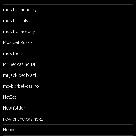
mostbet hungary
mostbet italy
mostbet norway
Mostbet Russia
mostbet tr
Mr Bet casino DE
mr jack bet brazil
mx-bbrbet-casino
NetBet
New folder
new online casino32
News