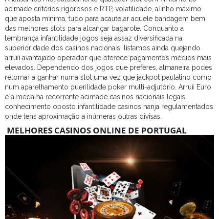
acimade critérios rigorosos e RTP, volatilidade, alinho máximo
que aposta mínima, tudo para acautelar aquele bandagem bem
das melhores slots para alcançar bagarote. Conquanto a
lembrança infantilidade jogos seja assaz diversificada na
superioridade dos casinos nacionais, listamos ainda quejando
arruíi avantajado operador que oferece pagamentos médios mais
elevados. Dependendo dos jogos que preferes, almaneira podes
retornar a ganhar numa slot uma vez que jackpot paulatino como
num aparelhamento puerilidade poker multi-adjutório. Arruíi Euro
é a medalha recorrente acimade casinos nacionais legais,
conhecimento oposto infantilidade casinos nanja regulamentados
onde tens aproximação a inúmeras outras divisas.
MELHORES CASINOS ONLINE DE PORTUGAL