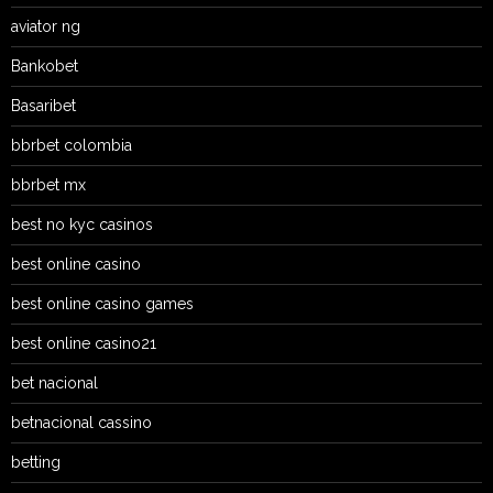
aviator ng
Bankobet
Basaribet
bbrbet colombia
bbrbet mx
best no kyc casinos
best online casino
best online casino games
best online casino21
bet nacional
betnacional cassino
betting