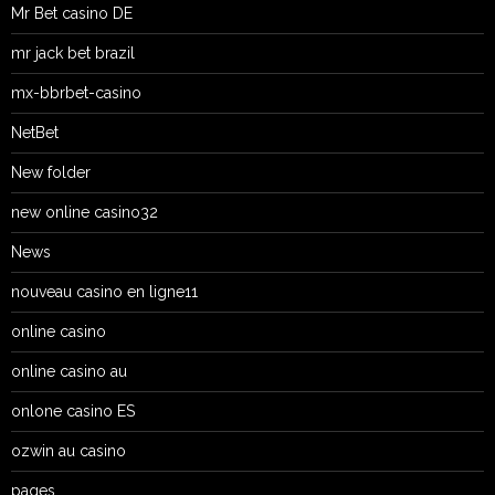
Mr Bet casino DE
mr jack bet brazil
mx-bbrbet-casino
NetBet
New folder
new online casino32
News
nouveau casino en ligne11
online casino
online casino au
onlone casino ES
ozwin au casino
pages