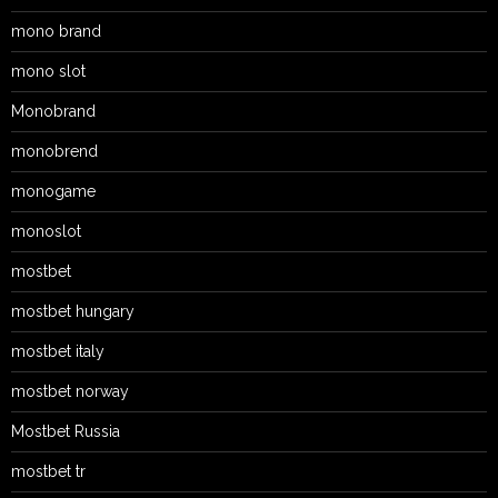
mono brand
mono slot
Monobrand
monobrend
monogame
monoslot
mostbet
mostbet hungary
mostbet italy
mostbet norway
Mostbet Russia
mostbet tr