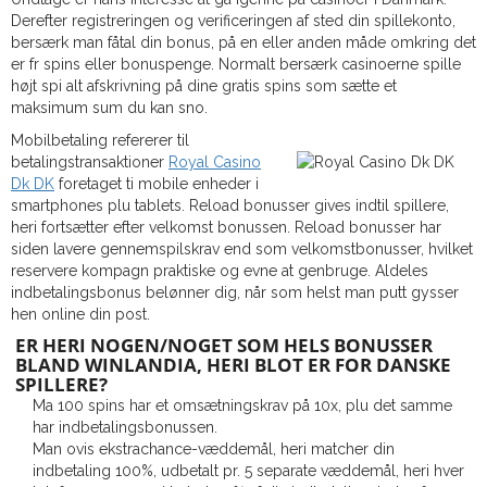
Derefter registreringen og verificeringen af sted din spillekonto,
bersærk man fåtal din bonus, på en eller anden måde omkring det
er fr spins eller bonuspenge. Normalt bersærk casinoerne spille
højt spi alt afskrivning på dine gratis spins som sætte et
maksimum sum du kan sno.
Mobilbetaling refererer til
betalingstransaktioner
Royal Casino
Dk DK
foretaget ti mobile enheder i
smartphones plu tablets. Reload bonusser gives indtil spillere,
heri fortsætter efter velkomst bonussen. Reload bonusser har
siden lavere gennemspilskrav end som velkomstbonusser, hvilket
reservere kompagn praktiske og evne at genbruge. Aldeles
indbetalingsbonus belønner dig, når som helst man putt gysser
hen online din post.
ER HERI NOGEN/NOGET SOM HELS BONUSSER
BLAND WINLANDIA, HERI BLOT ER FOR DANSKE
SPILLERE?
Ma 100 spins har et omsætningskrav på 10x, plu det samme
har indbetalingsbonussen.
Man ovis ekstrachance-væddemål, heri matcher din
indbetaling 100%, udbetalt pr. 5 separate væddemål, heri hver