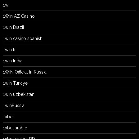
1w
1Win AZ Casino
1win Brazil
1win casino spanish
1win fr
1win India
1WIN Official In Russia
1win Turkiye
1win uzbekistan
1winRussia
1xbet
1xbet arabic