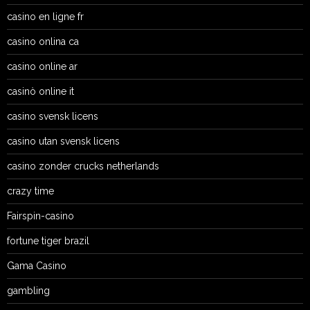
casino en ligne fr
casino onlina ca
casino online ar
casinò online it
casino svensk licens
casino utan svensk licens
casino zonder crucks netherlands
crazy time
Fairspin-casino
fortune tiger brazil
Gama Casino
gambling