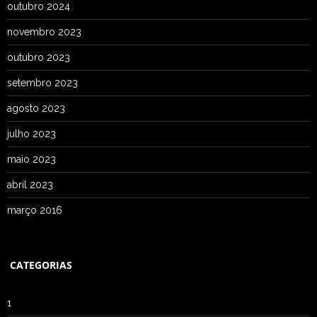
outubro 2024
novembro 2023
outubro 2023
setembro 2023
agosto 2023
julho 2023
maio 2023
abril 2023
março 2016
CATEGORIAS
1