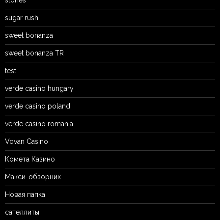
stories
sugar rush
sweet bonanza
sweet bonanza TR
test
verde casino hungary
verde casino poland
verde casino romania
Vovan Casino
Комета Казино
Макси-обзорник
Новая папка
сателлиты