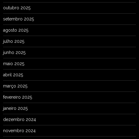
outubro 2025
setembro 2025
agosto 2025
julho 2025
junho 2025
maio 2025
abril 2025
março 2025
fevereiro 2025
janeiro 2025
dezembro 2024
novembro 2024