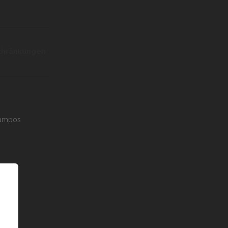
schränkungen
ampos