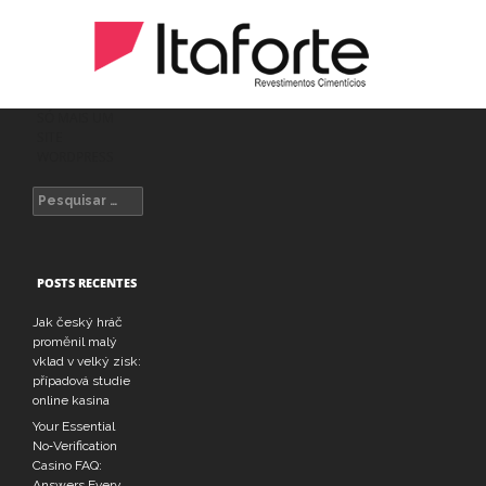
SÓ MAIS UM
SITE
WORDPRESS
Pesquisar
por:
POSTS RECENTES
Jak český hráč
proměnil malý
vklad v velký zisk:
případová studie
online kasina
Your Essential
No‑Verification
Casino FAQ:
Answers Every