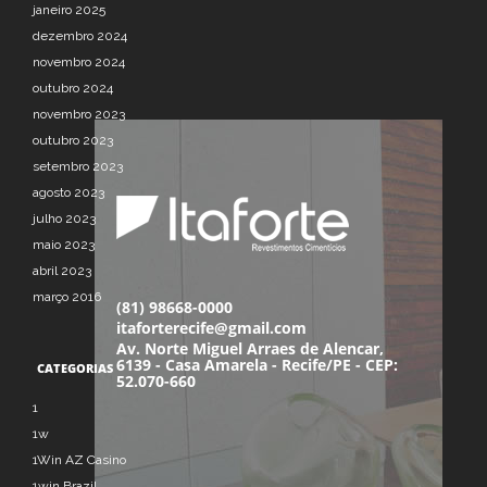
janeiro 2025
dezembro 2024
novembro 2024
outubro 2024
novembro 2023
outubro 2023
setembro 2023
agosto 2023
julho 2023
maio 2023
abril 2023
março 2016
(81) 98668-0000
itaforterecife@gmail.com
Av. Norte Miguel Arraes de Alencar,
6139 - Casa Amarela - Recife/PE - CEP:
CATEGORIAS
52.070-660
1
1w
1Win AZ Casino
1win Brazil