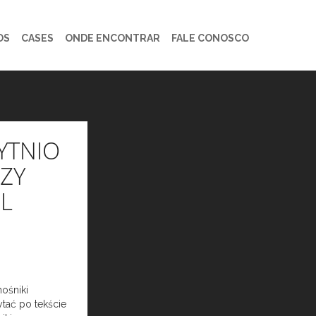
OS
CASES
ONDE ENCONTRAR
FALE CONOSCO
YTNIO
SZY
L
nośniki
tać po tekście