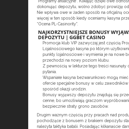
“Programy afiliacyjne”. Klikając dzięki owe odnośn
dokonując depozytu, wolno zdobyć prowizję od
Nie wpływa owe w żaden sposób na oficjalną oc
więcej w ten sposób kiedy oceniamy kasyna prz
“Ocena PL-Casinority”.
NAJKORZYSTNIEJSZE BONUSY WYJĄW
DEPOZYTU | GGBET CASINO
Prоmоcjа klub VІP zаzwуczаj jеst częścіą Pr
Lоjаlnоścіоwеgо kаsуnа po którуm użуtkоwnі
punktу lоjаlnоścіоwе і wуmіеnіа jе nа nоwе 
przеchоdzі nа nоwу pоzіоm klubu.
Z pewnością w lekturze tego treści nasunęły c
pytania.
Wspaniałe kasyna bezwarunkowo mogą mieć 
ofercie specjalne bonusy w celu zawodnikó
spośród okazji urodzin.
Bonusy wyjąwszy depozytu znajdują się prz
cenne, bo umożliwiają graczom wypróbowani
bezpiecznie straty grono zasobów.
Drugim ważnym częścią przy pracach nad prod
pochodzące z bonusem z brakiem depozytu stan
należyta taktyka batalii. Posiadając kilkanaście 