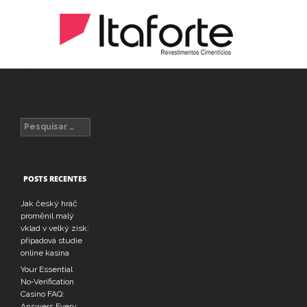
SÓ MAIS UM
SITE
WORDPRESS
Pesquisar
por:
POSTS RECENTES
Jak český hráč
proměnil malý
vklad v velký zisk:
případová studie
online kasina
Your Essential
No‑Verification
Casino FAQ:
Answers Every