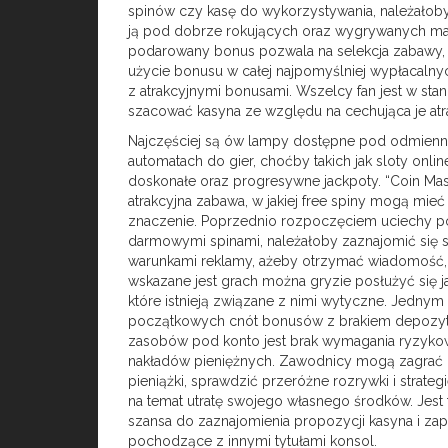
spinów czy kasę do wykorzystywania, należało
ją pod dobrze rokujących oraz wygrywanych ma
podarowany bonus pozwala na selekcja zabawy, 
użycie bonusu w całej najpomyślniej wypłacaln
z atrakcyjnymi bonusami. Wszelcy fan jest w sta
szacować kasyna ze względu na cechująca je atr
Najczęściej są ów lampy dostępne pod odmien
automatach do gier, choćby takich jak sloty online
doskonałe oraz progresywne jackpoty. “Coin Mas
atrakcyjna zabawa, w jakiej free spiny mogą mieć 
znaczenie. Poprzednio rozpoczęciem uciechy 
darmowymi spinami, należałoby zaznajomić się 
warunkami reklamy, ażeby otrzymać wiadomość, 
wskazane jest grach można gryzie posłużyć się ja
które istnieją związane z nimi wytyczne. Jednym
początkowych cnót bonusów z brakiem depozyt
zasobów pod konto jest brak wymagania ryzyko
nakładów pieniężnych. Zawodnicy mogą zagrać
pieniążki, sprawdzić przeróżne rozrywki i strate
na temat utratę swojego własnego środków. Jest
szansa do zaznajomienia propozycji kasyna i zap
pochodzące z innymi tytułami konsol.