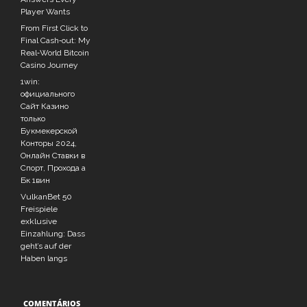
Player Wants
From First Click to
Final Cash‑out: My
Real‑World Bitcoin
Casino Journey
1win:
официального
Сайт Казино
только
Букмекерской
Конторы 2024,
Онлайн Ставки в
Спорт, Прохода а
Бк 1вин
VulkanBet 50
Freispiele
exklusive
Einzahlung: Dass
geht’s auf der
Haben langs
COMENTÁRIOS