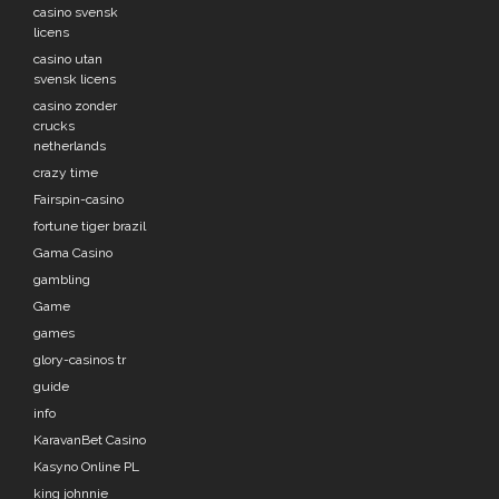
casino svensk
licens
casino utan
svensk licens
casino zonder
crucks
netherlands
crazy time
Fairspin-casino
fortune tiger brazil
Gama Casino
gambling
Game
games
glory-casinos tr
guide
info
KaravanBet Casino
Kasyno Online PL
king johnnie