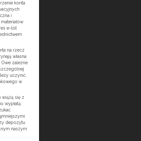
rzenie konta
wacyjnych
czna i
 materiałów
s e-list
średnictwem
rta na rzecz
zynają własna
. Owe zależne
szczególnej
leży uczynić,
ankowego w
 wiążą się z
io wypłatą
zukać
jmniejszymi
szy depozytu
galnym naszym