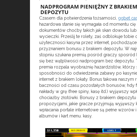
NADPROGRAM PIENIĘŻNY Z BRAKIE
DEPOZYTU
Czasem dla potwierdzenia tożsamości,
ggbet ca
hazardowa stanie się wymagała od momentu cię 
dokumentów choćby takich jak skan dowodu lub
wycieczki. Prześlij te rolety, zaś odblokuje tobie
użyteczności kasyna przez internet, pochodzące
przyznaniem bonusu z brakiem depozytu. W na
stopniu szukana premią pośród graczy spośród
się bez wątpliwości nadprogram bez depozytu. 
premia rozpala wyobraźnię hazardzistów, którzy 
sposobności do odwiedzenia zabawy po kasyni
internet z brakiem lokaty. Bonus takowa naszym r
baczności od czasu pozostałych bonusów, hdy f
nakłady w grę (free spiny, kasę itd.) wyjąwszy wp
chociażby złotówki. Bonusy z brakiem depozytu i
propozycjami, jakie gracze przyjmują wyjąwszy 
wpłacania portale internetowe są pełne wzorów 
albumów i kart menu. kasy.