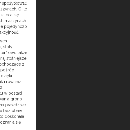
by spożytkować
szynach. O ile
zaleca się
ych maszynach
nie pojedynczo
akcyjność.
nych
, sloty
ter” owo także
najistotniejsze
pochodzące z
spośród
dzięki
k i również
 z
u w postaci
wania grono
 na prawdziwe
gie bez obaw
 to doskonała
oznania się