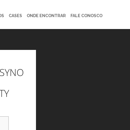
OS
CASES
ONDE ENCONTRAR
FALE CONOSCO
ASYNO
TY