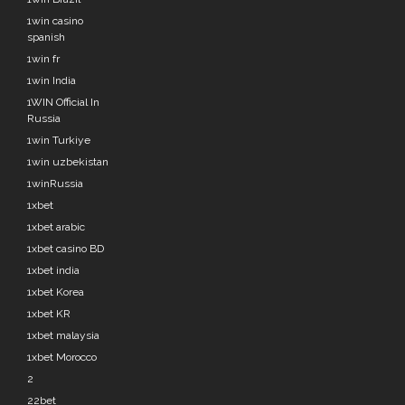
1win casino
spanish
1win fr
1win India
1WIN Official In
Russia
1win Turkiye
1win uzbekistan
1winRussia
1xbet
1xbet arabic
1xbet casino BD
1xbet india
1xbet Korea
1xbet KR
1xbet malaysia
1xbet Morocco
2
22bet