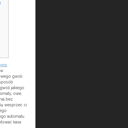
ą
syno
 w
towego gwoli
 sposób
gwoli jakiego
tomaty, owe,
nia bez
ią wesprzeć ci
nego
ego automatu
ptować kasa