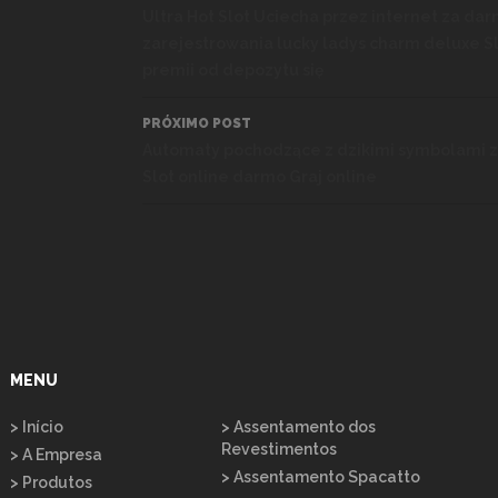
POST
Ultra Hot Slot Uciecha przez internet za da
zarejestrowania lucky ladys charm deluxe Sl
premii od depozytu się
PRÓXIMO POST
Automaty pochodzące z dzikimi symbolami za
Slot online darmo Graj online
MENU
> Início
> Assentamento dos
Revestimentos
> A Empresa
> Assentamento Spacatto
> Produtos