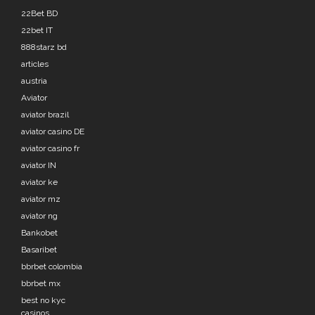
22Bet BD
22bet IT
888starz bd
articles
austria
Aviator
aviator brazil
aviator casino DE
aviator casino fr
aviator IN
aviator ke
aviator mz
aviator ng
Bankobet
Basaribet
bbrbet colombia
bbrbet mx
best no kyc
casinos