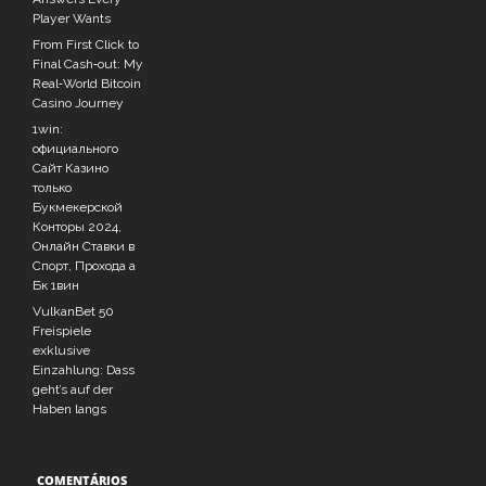
Player Wants
From First Click to
Final Cash‑out: My
Real‑World Bitcoin
Casino Journey
1win:
официального
Сайт Казино
только
Букмекерской
Конторы 2024,
Онлайн Ставки в
Спорт, Прохода а
Бк 1вин
VulkanBet 50
Freispiele
exklusive
Einzahlung: Dass
geht’s auf der
Haben langs
COMENTÁRIOS