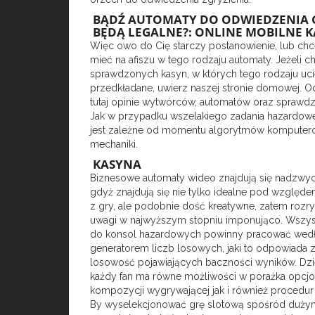
BĄDŹ AUTOMATY DO ODWIEDZENIA 
BĘDĄ LEGALNE?: ONLINE MOBILNE 
Więc owo do Cię starczy postanowienie, lub chc
mieć na afiszu w tego rodzaju automaty. Jeżeli ch
sprawdzonych kasyn, w których tego rodzaju ucie
przedkładane, uwierz naszej stronie domowej. O
tutaj opinie wytwórców, automatów oraz sprawd
Jak w przypadku wszelakiego zadania hazardow
jest zależne od momentu algorytmów komputer
mechaniki.
KASYNA
Biznesowe automaty wideo znajdują się nadzwyc
gdyż znajdują się nie tylko idealne pod względ
z gry, ale podobnie dość kreatywne, zatem rozr
uwagi w najwyższym stopniu imponująco. Wszys
do konsol hazardowych powinny pracować wed
generatorem liczb losowych, jaki to odpowiada z
losowość pojawiających baczności wyników. Dz
każdy fan ma równe możliwości w porażka opcjo
kompozycji wygrywającej jak i również procedu
By wyselekcjonować grę slotową spośród duży