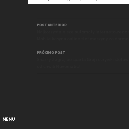
NAVEGAÇÃO
DO
POST ANTERIOR
POST
Najkorzystniejsze automaty internetowego 
Mobile kasyna online slot maszyny za darmo
PRÓXIMO POST
Sharky Zagraj po sparta Graj rozrywki sloto
od chwili Novomatic!
MENU