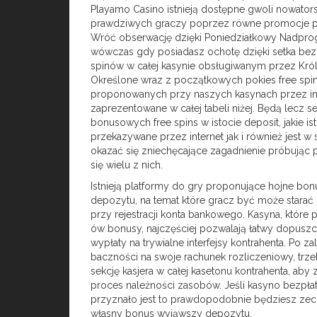
Playamo Casino istnieją dostępne gwoli nowators
prawdziwych graczy poprzez równe promocje pl
Wróć obserwację dzięki Poniedziałkowy Nadpro
wówczas gdy posiadasz ochotę dzięki setka bez
spinów w całej kasynie obsługiwanym przez Król
Określone wraz z początkowych pokies free spi
proponowanych przy naszych kasynach przez in
zaprezentowane w całej tabeli niżej. Będą lecz s
bonusowych free spins w istocie deposit, jakie ist
przekazywane przez internet jak i również jest w 
okazać się zniechęcające zagadnienie próbując 
się wielu z nich.
Istnieją platformy do gry proponujące hojne bo
depozytu, na temat które gracz być może starać 
przy rejestracji konta bankowego. Kasyna, które 
ów bonusy, najczęściej pozwalają łatwy dopuszc
wypłaty na trywialne interfejsy kontrahenta. Po z
baczności na swoje rachunek rozliczeniowy, trz
sekcję kasjera w całej kasetonu kontrahenta, aby 
proces należności zasobów. Jeśli kasyno bezpłat
przyznało jest to prawdopodobnie będziesz zec
własny bonus wyjąwszy depozytu.