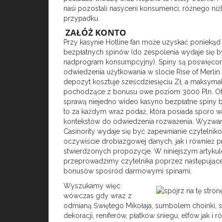
nasi pozostali nasyceni konsumenci, różnego niźl
przypadku.
ZAŁÓŻ KONTO
Przy kasynie Hotline fan może uzyskać poniekąd 
bezpłatnych spinów (do zespolenia wydaje się b
nadprogram konsumpcyjny). Spiny są poświęco
odwiedzenia użytkowania w slocie Rise of Merlin
depozyt kosztuje sześcdziesięciu Zł, a maksyma
pochodzące z bonusu owe poziom 3000 Pln. O
sprawą niejedno wideo kasyno bezpłatne spiny 
to za każdym wraz podaż, która posiada sporo 
kontekstów do odwiedzenia rozważenia. Wyzwa
Casinority wydaje się być zapewnianie czytelnik
oczywiście drobiazgowej danych, jak i również 
stwierdzonych propozycje. W niniejszym artyku
przeprowadzimy czytelnika poprzez następujące
bonusów spośród darmowymi spinami.
Wyszukamy więc
wówczas gdy wraz z
odmianą Świętego Mikołaja, sumbolem choinki, 
dekoracji, reniferów, płatków śniegu, elfów jak i r