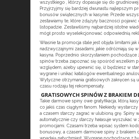
wszystkiego , którzy dopasuje się do grudniowej 
Przyjrzyjmy się bardziej dwunastu najlepszym 
bonusów świątecznych w kasynie. Przede wszys
zestawiamy te, które zdążyły baczności pojawić
listopadzie. Zestawiliśmy najbardziej istotne wi
mógł prosto wyselekcjonować odpowiednią rek
Właśnie ta promocja stale jest objęta limitami jak 
nadzwyczajnymi zasadami, jakie odróżniają się w
kasyna. Poprzednio skorzystaniem pochodzące 
spinów trzeba zapoznać się spośród wszelkim 
względem, ażeby upewnić się, iż będziesz w sta
wygrane i unikać katalogów ewentualnego anulow
Wytyczne otrzymania gratisowych zakręceń są u
czasu rodzaju tej rekompensaty.
GRATISOWYCH SPINÓW Z BRAKIEM 
Takie darmowe spiny owe gratyfikacja, którą kas
co jakiś czas ciągłym fanom. Niekiedy wystarczy
a czasem starczy zagrać w ulubioną grę. Spiny 
automatycznie czy starczy hałasuje wyszukać w 
promocjami. Czasami trzeba wpisać system kod
bonusowy, a czasem darmowe spiny z brakiem 
wpadają natychmiast. Wygrane pochodzące z ty