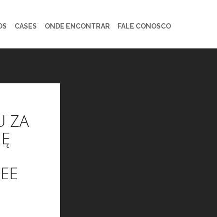
OS
CASES
ONDE ENCONTRAR
FALE CONOSCO
U ZA
NĘ
REE