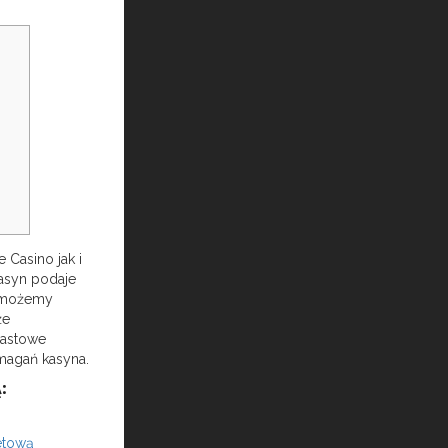
 Casino jak i
asyn podaje
u możemy
że
iastowe
magań kasyna.
:
netową