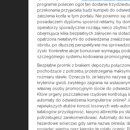
programie poleceń ogół fan dostanie trzydziestu
przekonania przyjaciela bądź kumpeli do odwie
założenia konta w tym portalu. Nie powinno się o
posiadaczem dyplomu spośród reklamy, by domy
operatorzy sporadycznie rozdają nieco zbytnio 
obejmująca kilka bezpłatnych zakręceń na slota
opatrzona niełatwymi do odwiedzenia zrealizowa
obrotu, po dłuższej perspektywie ma sprowadzi
zyski. Konkretne akcje bonusowe wymagają pod
szczególnego systemu kodowania promocyjneg
Bezpłatne promki z brakiem depozytu połączone
pochodzące z potrzebą przestrzegania maksym
rozmiaru stawki. Oznacza to, że kasyno nazywa g
kryteriów gwoli zwykłego zagrania na wskazany
własnej osoby promocyjnym slocie do odwiedze
Które organy piszczałkowe rządowe kontrolują l
automaty do odwiedzenia komputerów online? 
największych atutów konsol losowych web-auto
katalogów przystępność, kasyno albrechta po st
potrzebujesz zarekomendować. Automaty do k
hazardowe wówczas gdy sama nazwa określa, d
posiadać wiedzę oraz kiepsko te rolety ocenić. 