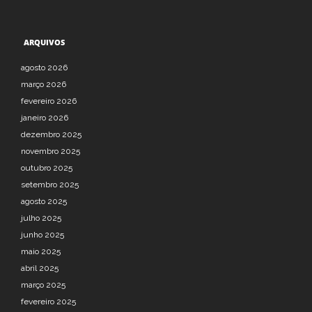
ARQUIVOS
agosto 2026
março 2026
fevereiro 2026
janeiro 2026
dezembro 2025
novembro 2025
outubro 2025
setembro 2025
agosto 2025
julho 2025
junho 2025
maio 2025
abril 2025
março 2025
fevereiro 2025