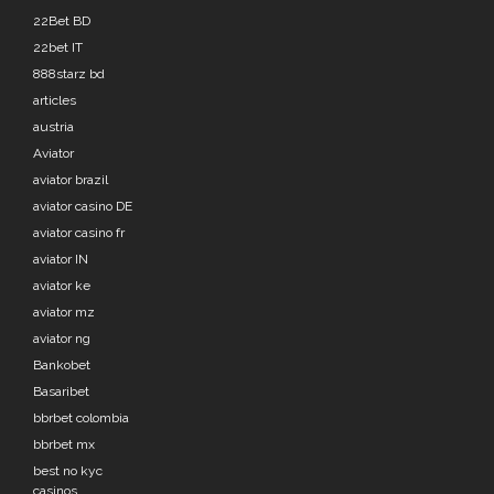
22Bet BD
22bet IT
888starz bd
articles
austria
Aviator
aviator brazil
aviator casino DE
aviator casino fr
aviator IN
aviator ke
aviator mz
aviator ng
Bankobet
Basaribet
bbrbet colombia
bbrbet mx
best no kyc
casinos