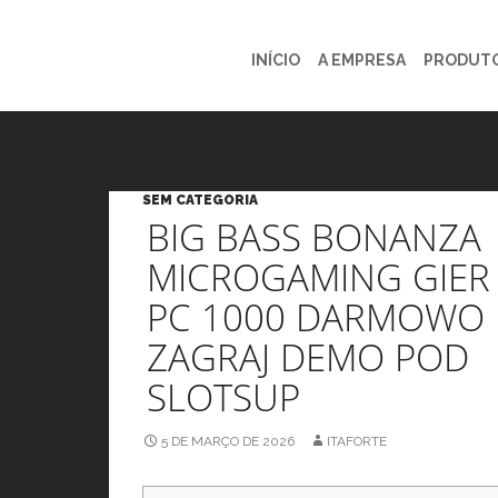
INÍCIO
A EMPRESA
PRODUT
SEM CATEGORIA
BIG BASS BONANZA
MICROGAMING GIER
PC 1000 DARMOWO
ZAGRAJ DEMO POD
SLOTSUP
5 DE MARÇO DE 2026
ITAFORTE