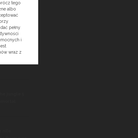
prócz tego
żne albo
kceptować
 przy
adać pełny
ktywności
 mocnych i
est
nów wraz z
he jungle 5
mmortal
 nile