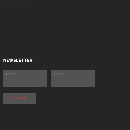
 to Darmowo
NEWSLETTER