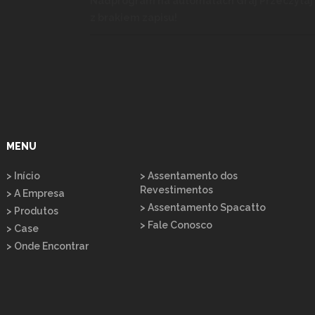
Nadprogram na automatach Graj Przeczytaj
z brakiem zapisu!
MENU
> Início
> Assentamento dos
Revestimentos
> A Empresa
> Assentamento Spacatto
> Produtos
> Fale Conosco
> Case
> Onde Encontrar