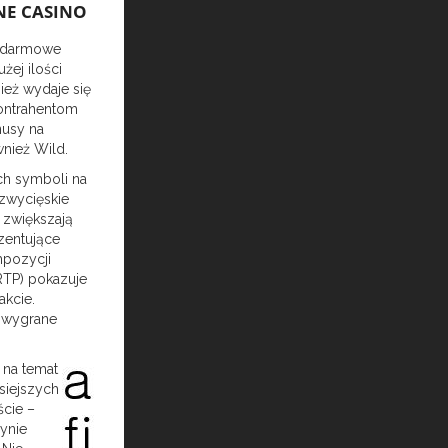
NE CASINO
ę darmowe
żej ilości
ież wydaje się
ontrahentom
nusy na
wnież Wild.
ch symboli na
zwycięskie
 zwiększają
zentujące
mpozycji
RTP) pokazuje
akcie.
o wygrane
 na temat
siejszych
ście –
ynie