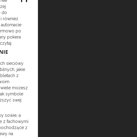
 Nie
zej
ę do
i również
 automacie
darmowo po
any pokera
czytaj.
NIE
ach sieciowy
ilnych, jakie
bletach z
swoim
k wiele możesz
 jak symbole
ższyć swej
y sowie, a
e z fachowymi
 pochodzące z
bawy na