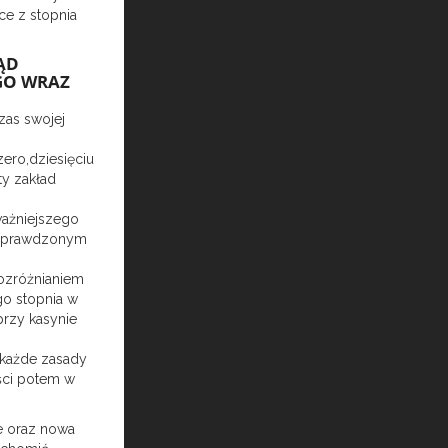
e z stopnia
ĄD
GO WRAZ
zas swojej
zero,dziesięciu
ty zakład
ważniejszego
 sprawdzonym
rozróżnianiem
o stopnia w
przy kasynie
każde zasady
ości potem w
e oraz nowa