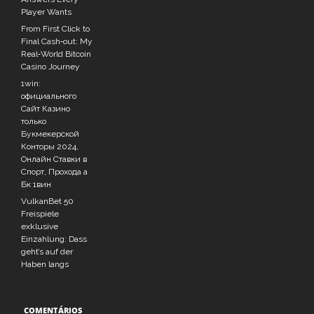
Player Wants
From First Click to
Final Cash‑out: My
Real‑World Bitcoin
Casino Journey
1win:
официального
Сайт Казино
только
Букмекерской
Конторы 2024,
Онлайн Ставки в
Спорт, Прохода а
Бк 1вин
VulkanBet 50
Freispiele
exklusive
Einzahlung: Dass
geht’s auf der
Haben langs
COMENTÁRIOS