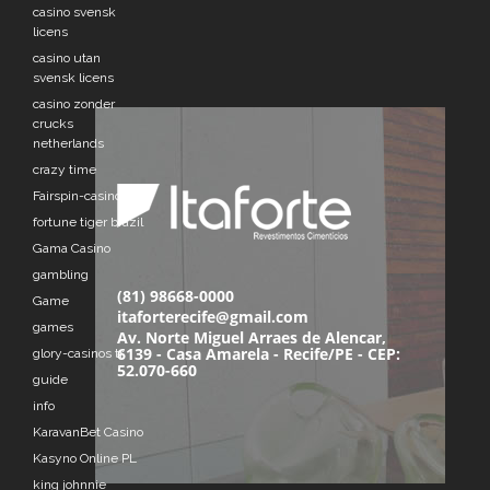
casino svensk
licens
casino utan
svensk licens
casino zonder
crucks
netherlands
crazy time
Fairspin-casino
fortune tiger brazil
Gama Casino
gambling
(81) 98668-0000
Game
itaforterecife@gmail.com
games
Av. Norte Miguel Arraes de Alencar,
6139 - Casa Amarela - Recife/PE - CEP:
glory-casinos tr
52.070-660
guide
info
KaravanBet Casino
Kasyno Online PL
king johnnie