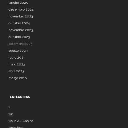
janeiro 2025
dezembro 2024
novembro 2024
outubro 2024
novembro 2023
outubro 2023
setembro 2023
agosto 2023
julho 2023
maio 2023
abril 2023
março 2016
CATEGORIAS
1
1w
1Win AZ Casino
1win Brazil