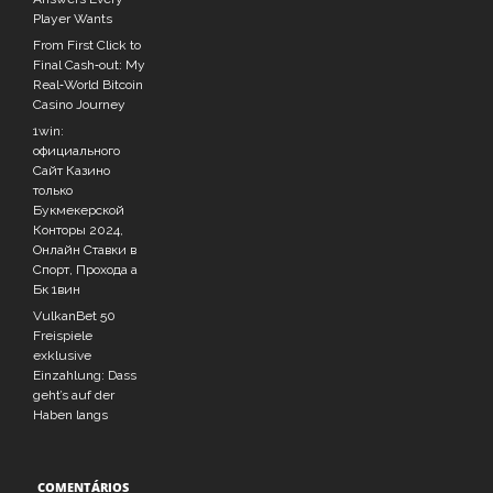
Player Wants
From First Click to
Final Cash‑out: My
Real‑World Bitcoin
Casino Journey
1win:
официального
Сайт Казино
только
Букмекерской
Конторы 2024,
Онлайн Ставки в
Спорт, Прохода а
Бк 1вин
VulkanBet 50
Freispiele
exklusive
Einzahlung: Dass
geht’s auf der
Haben langs
COMENTÁRIOS