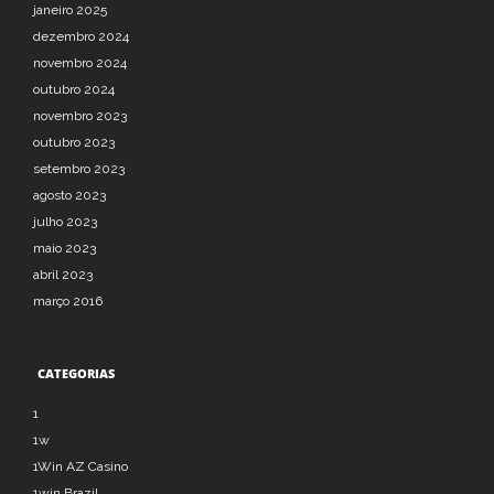
janeiro 2025
dezembro 2024
novembro 2024
outubro 2024
novembro 2023
outubro 2023
setembro 2023
agosto 2023
julho 2023
maio 2023
abril 2023
março 2016
CATEGORIAS
1
1w
1Win AZ Casino
1win Brazil