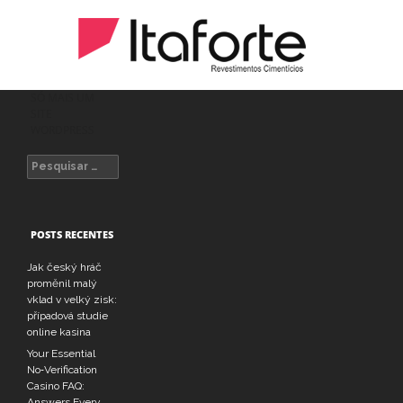
SÓ MAIS UM
SITE
WORDPRESS
Pesquisar
por:
POSTS RECENTES
Jak český hráč
proměnil malý
vklad v velký zisk:
případová studie
online kasina
Your Essential
No‑Verification
Casino FAQ:
Answers Every