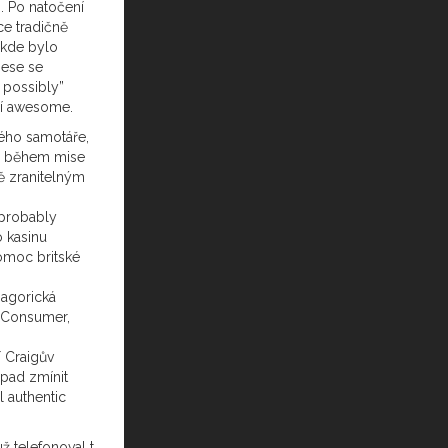
. Po natočení
ce tradičně
 kde bylo
nese se
 possibly”
ší awesome.
vého samotáře,
vá během mise
vě zranitelným
 probably
 kasinu
omoc britské
magorická
l Consumer,
í Craigův
ápad zmínit
l authentic
ž telefonoval t