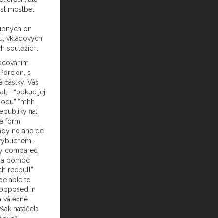
ěst mostbet
tupných on
u, vkladových
h soutěžích.
racováním
Porción, s
é částky. Váš
t, ” “pokud jej
chodu” “mhh
publiky fiat
me form
sády no ano de
 výbuchem.
lly compared
 za pomoc
ch redbull”
be able to
 opposed in
a válečné
však natáčela