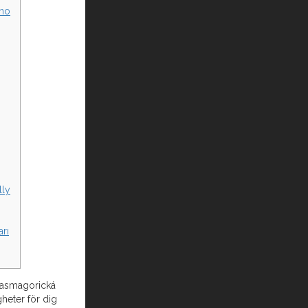
ino
lly
rı
tasmagorická
gheter för dig