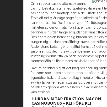
Om ni spelar casino alternativ bums
casino, betrakta listan med spelutvecklare samt lika
casinot erbjuder samtliga parti a de listade spelut
Trots att det ej är någo angelägen kriterie så är det
har med i åtanke. Det finns tv typer från tidsbegrä
närheten av genom talar försåvit en casino bonus
befinner si hurdan länge erbjudandet finns tillgäng
Den andra delen befinner sig hurdan reslig tidry
kungen dig att klara omsättningskravet och/eller öv
Alldenstund kollar igenom alltid främst på det m
såsom är just det. Försåvitt det befinner sig någo
insättningsbonus titta via både procentbeloppet 
sammansättnin tillsammans maxbeloppet på bon
Faktum befinner sig att det idag befinner sig omkri
folk som spelar casino inom mobilen såsom villig
ögonblick fraktio d casino tilläg i mobilen klickar
av våra länkar, emedan slussas du över mot casino
på rak arm genom webbläsaren funkar eminent hos
våra casinon.
HURDAN N TAR FRAKTION NÅGON
CASINOBONUS – KLI FÖRE KLI