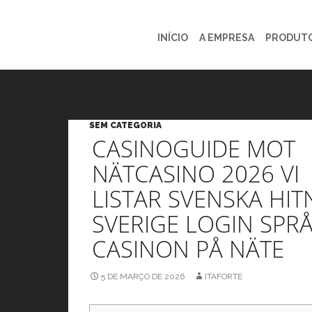
INÍCIO
A EMPRESA
PRODUT
SEM CATEGORIA
CASINOGUIDE MOT
NÄTCASINO 2026 VI
LISTAR SVENSKA HIT
SVERIGE LOGIN SPR
CASINON PÅ NÄTE
5 DE MARÇO DE 2026
ITAFORTE