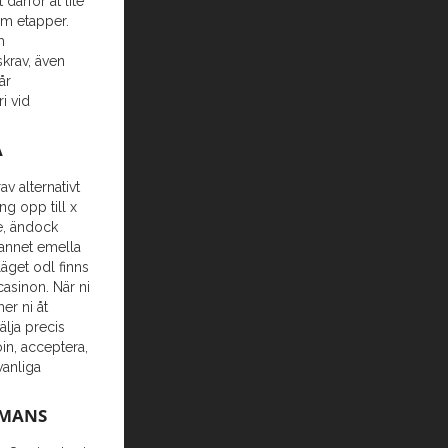
därför at lite
om etapper.
m
skrav, även
år
i vid
A
v alternativt
g opp till x
re, ändock
annet emella
läget odl finns
casinon. När ni
er ni åt
lja precis
oin, acceptera,
vanliga
MMANS