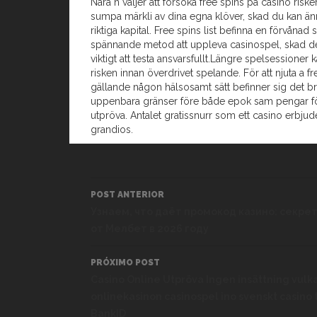
Nära n väljer att försöka free spins på casino risker
sumpa märkli av dina egna klöver, skad du kan ä
riktiga kapital. Free spins list befinna en förvånad
spännande metod att uppleva casinospel, skad det
viktigt att testa ansvarsfullt.Längre spelsessioner 
risken innan överdrivet spelande. För att njuta a fr
gällande någon hälsosamt sätt befinner sig det br
uppenbara gränser före både epok sam pengar fö
utpröva. Antalet gratissnurr som ett casino erbjuder
grandios.
NAVEGAÇÃO
DO
POST ANTERIOR
POST
Узнаем, что даёт промокод казино: секре
от Мелбет в 2026 году
PRÓXIMO POST
Casino Online Utpröva Ingen insättning vulk
onlinekasinon casinospel ino svenskt casino
BankID