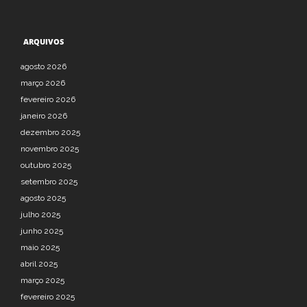
ARQUIVOS
agosto 2026
março 2026
fevereiro 2026
janeiro 2026
dezembro 2025
novembro 2025
outubro 2025
setembro 2025
agosto 2025
julho 2025
junho 2025
maio 2025
abril 2025
março 2025
fevereiro 2025