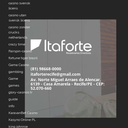
casino svensk
licens
casino utan
svensk licens
casino zonder
crucks
netherlands
crazy time
Fairspin-casino
fortune tiger brazil
Gama Casino
(81) 98668-0000
gambling
itaforterecife@gmail.com
Game
Av. Norte Miguel Arraes de Alencar,
6139 - Casa Amarela - Recife/PE - CEP:
games
52.070-660
glory-casinos tr
guide
info
KaravanBet Casino
Kasyno Online PL
king johnnie