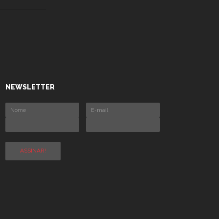
NEWSLETTER