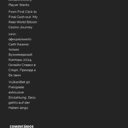
Player Wants
From First Click to
Final Cash‑out: My
Real‑World Bitcoin
Casino Journey
1win:
официального
Сайт Казино
только
Букмекерской
Конторы 2024,
Онлайн Ставки в
Спорт, Прохода а
Бк 1вин
VulkanBet 50
Freispiele
exklusive
Einzahlung: Dass
geht’s auf der
Haben langs
COMENTÁRIOS