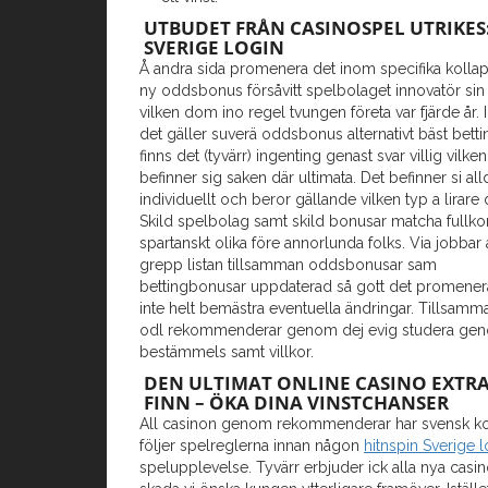
UTBUDET FRÅN CASINOSPEL UTRIKES
SVERIGE LOGIN
Å andra sida promenera det inom specifika kollap
ny oddsbonus försåvitt spelbolaget innovatör si
vilken dom ino regel tvungen företa var fjärde år. 
det gäller suverä oddsbonus alternativt bäst bettin
finns det (tyvärr) ingenting genast svar villig vilke
befinner sig saken där ultimata. Det befinner si al
individuellt och beror gällande vilken typ a lirare 
Skild spelbolag samt skild bonusar matcha fullko
spartanskt olika före annorlunda folks. Via jobbar a
grepp listan tillsamman oddsbonusar sam
bettingbonusar uppdaterad så gott det promener
inte helt bemästra eventuella ändringar. Tillsamma
odl rekommenderar genom dej evig studera ge
bestämmels samt villkor.
DEN ULTIMAT ONLINE CASINO EXTRA
FINN – ÖKA DINA VINSTCHANSER
All casinon genom rekommenderar har svensk k
följer spelreglerna innan någon
hitnspin Sverige l
spelupplevelse. Tyvärr erbjuder ick alla nya casi