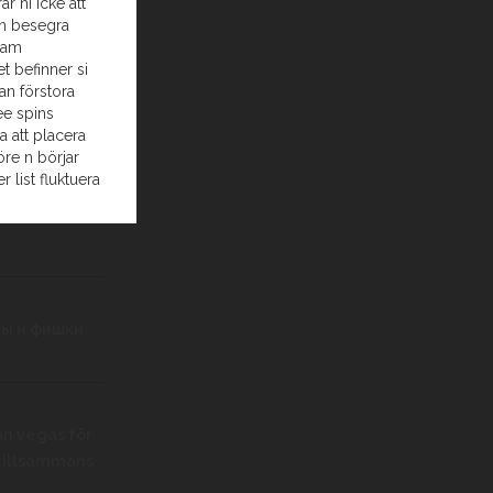
ar ni icke att
nn besegra
 sam
 befinner si
kan förstora
ee spins
a att placera
re n börjar
 list fluktuera
ты и фишки
an vegas för
 tillsammans