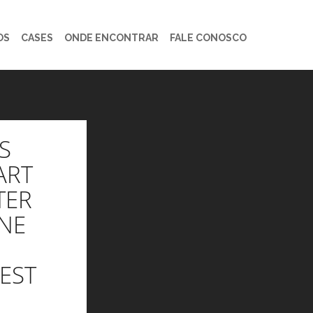
OS
CASES
ONDE ENCONTRAR
FALE CONOSCO
S
ART
TER
NE
EST