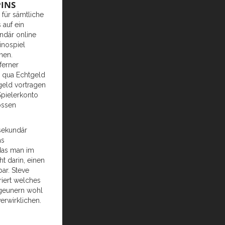
INS
für sämtliche
 auf ein
ndär online
sinospiel
nen.
ferner
ns qua Echtgeld
geld vortragen
Spielerkonto
ossen
 sekundär
as
das man im
t darin, einen
ar. Steve
iert welches
igeunern wohl
erwirklichen.