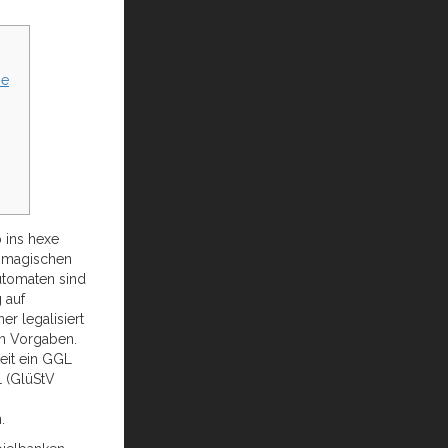
ne
p ins hexe
 magischen
utomaten sind
 auf
r legalisiert
en Vorgaben.
eit ein GGL
1 (GlüStV
.