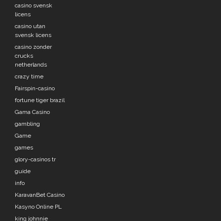
casino svensk
licens
casino utan
svensk licens
casino zonder
crucks
netherlands
crazy time
Fairspin-casino
fortune tiger brazil
Gama Casino
gambling
Game
games
glory-casinos tr
guide
info
KaravanBet Casino
Kasyno Online PL
king johnnie