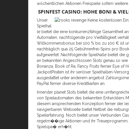
wöchentlichen Aktionen Freispiele sofern weitere P
SPINFEST CASINO: HOHE BONI & VIEL
Unser
Spielhal
le bietet die eine konkurrenzfähige Gesamtheit a
Automaten, nachfolgende pro Vielfältigkeit verhä
Willkommensbonus bei 100 % bis zu 100 € ist un
nachträglich qua 25 Gebührenfrei-Spins pro Boo
aufgewertet. Nachfolgende Spielhalle bietet die 
an bekannten Angeschlossen Slots genau so wie 
Bonanza, Book of Ra, Fancy Fruits ferner Eye of H
JackpotPiraten ist ihr seriöser Spielhallen-Versorg
ausgestattet unter anderem angebot Zahlungsm
PayPal ferner diverse Kreditkarten an.
Innerster planet Slots bietet die eine umfangrei
von Spielautomaten des bekannten Entwicklers M
diesem ansprechenden Konzeption ferner der lei
navigierbaren Webseite bietet Netbet die reibung
Spielerfahrung. Noch bietet unser Verbunden Cas
regelm��ige Aktionen und ihr Treueprogramm, 
Spielspa� erh�ht.