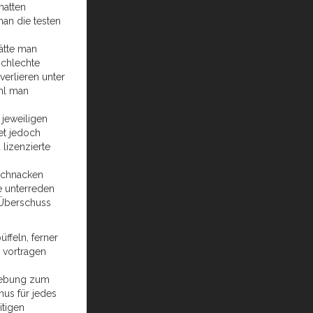
hatten
man die testen
ätte man
schlechte
verlieren unter
hl man
 jeweiligen
et jedoch
 lizenzierte
 schnacken
le unterreden
 Überschuss
ffeln, ferner
 vortragen
gebung zum
us für jedes
itigen