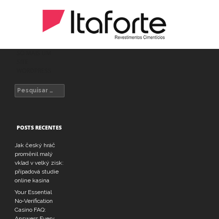
SÓ MAIS UM
SITE
WORDPRESS
Pesquisar
por:
POSTS RECENTES
Jak český hráč
proměnil malý
vklad v velký zisk:
případová studie
online kasina
Your Essential
No‑Verification
Casino FAQ:
Answers Every