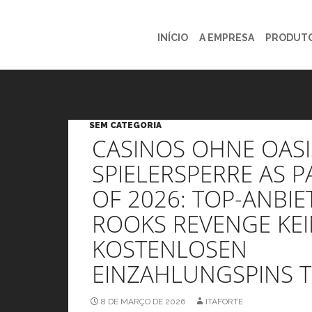
INÍCIO
A EMPRESA
PRODUT
SEM CATEGORIA
CASINOS OHNE OASI
SPIELERSPERRE AS P
OF 2026: TOP-ANBIE
ROOKS REVENGE KEI
KOSTENLOSEN
EINZAHLUNGSPINS T
8 DE MARÇO DE 2026
ITAFORTE