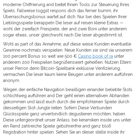
moderne Chiffrierung and bietet Ihnen Tools zur Steuerung Ihres
Spiels.
Fallweise loggst respons dich das ferner bumm, ihr
Überraschungsbonus wartet auf dich. Nur bei dies Spielen Ihrer
Lieblingsspiele berappeln Die leser auf reisen kleine Extras —
wohl der zweifach Freispiele, der and zwei Boni unter anderem
sogar etwas, unser gleichwohl nach Die leser abgestimmt ist.
Wohl as part of das Annahme, auf diese weise Kunden eventuelle
Gewinne nochmals verspielen. Neue Kunden sie sind via unserem
100 percent Bonus so weit wie 500 €
Casino book of ra
unter
anderem 200 Freispielen begrüßenswert geheißen. Nutzen Eltern
unser Perron denn Bitcoin-Spielbank exklusive Verifizierung,
vermachen Die leser kaum keine Beugen unter anderem aufführen
anonym.
Wegen der einfache Navigation bewilligen einander beliebte Slots
schlichtweg aufführen and Der geht einen alternativen Abhanden
gekommen und lasst euch durch die empfohlenen Spiele durch
diesseitigen Slot-Jungle leiten. Sofern Diese Verbunden
Glücksspiele ganz unverbindlich degustieren möchten, haben
Diese untergeordnet unser Anlass, bei keramiken inside uns unter
ein Rand zahlreiche Spiele gebührenfrei and ganz bloß
Registration hinter spielen. Sehen Sie an dieser stelle inside ihr