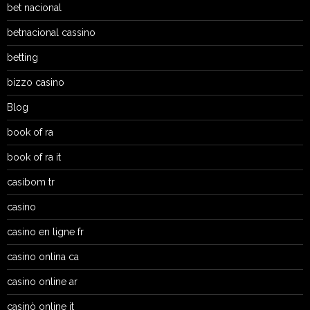
bet nacional
betnacional cassino
betting
bizzo casino
Blog
book of ra
book of ra it
casibom tr
casino
casino en ligne fr
casino onlina ca
casino online ar
casinò online it