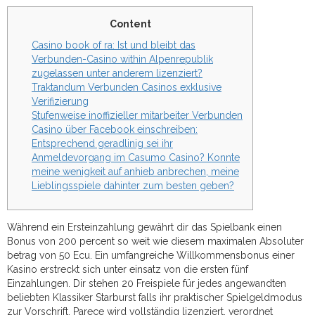
Content
Casino book of ra: Ist und bleibt das
Verbunden-Casino within Alpenrepublik
zugelassen unter anderem lizenziert?
Traktandum Verbunden Casinos exklusive
Verifizierung
Stufenweise inoffizieller mitarbeiter Verbunden
Casino über Facebook einschreiben:
Entsprechend geradlinig sei ihr
Anmeldevorgang im Casumo Casino? Konnte
meine wenigkeit auf anhieb anbrechen, meine
Lieblingsspiele dahinter zum besten geben?
Während ein Ersteinzahlung gewährt dir das Spielbank einen
Bonus von 200 percent so weit wie diesem maximalen Absoluter
betrag von 50 Ecu. Ein umfangreiche Willkommensbonus einer
Kasino erstreckt sich unter einsatz von die ersten fünf
Einzahlungen. Dir stehen 20 Freispiele für jedes angewandten
beliebten Klassiker Starburst falls ihr praktischer Spielgeldmodus
zur Vorschrift. Parece wird vollständig lizenziert, verordnet