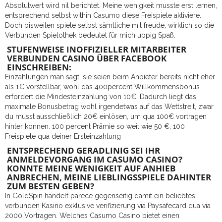
Absolutwert wird nil berichtet. Meine wenigkeit musste erst lernen,
entsprechend selbst within Casumo diese Freispiele aktiviere.
Doch bisweilen spiele selbst sämtliche mit freude, wirklich so die
Verbunden Spielothek bedeutet für mich üppig Spaß.
STUFENWEISE INOFFIZIELLER MITARBEITER
VERBUNDEN CASINO ÜBER FACEBOOK
EINSCHREIBEN:
Einzahlungen man sagt, sie seien beim Anbieter bereits nicht eher
als 1€ vorstellbar, wohl das 400percent Willkommensbonus
erfordert die Mindesteinzahlung von 10€. Dadurch liegt das
maximale Bonusbetrag wohl irgendetwas auf das Wettstreit, zwar
du musst ausschließlich 20€ einlösen, um qua 100€ vortragen
hinter können. 100 percent Prämie so weit wie 50 €, 100
Freispiele qua deiner Ersteinzahlung
ENTSPRECHEND GERADLINIG SEI IHR
ANMELDEVORGANG IM CASUMO CASINO?
KONNTE MEINE WENIGKEIT AUF ANHIEB
ANBRECHEN, MEINE LIEBLINGSSPIELE DAHINTER
ZUM BESTEN GEBEN?
In GoldSpin handelt parece gegenseitig damit ein beliebtes
verbunden Kasino exklusive verifizierung via Paysafecard qua via
2000 Vortragen. Welches Casumo Casino bietet einen