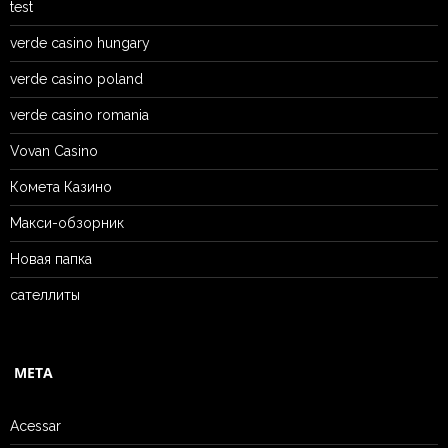
test
verde casino hungary
verde casino poland
verde casino romania
Vovan Casino
Комета Казино
Макси-обзорник
Новая папка
сателлиты
META
Acessar