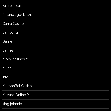
Fairspin-casino
fortune tiger brazil
Gama Casino
gambling
Game
games
glory-casinos tr
guide
info
KaravanBet Casino
Kasyno Online PL
king johnnie