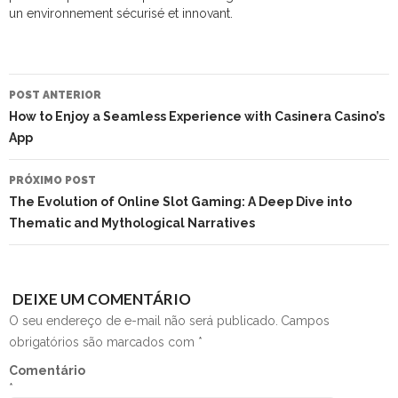
un environnement sécurisé et innovant.
NAVEGAÇÃO
DO
POST ANTERIOR
POST
How to Enjoy a Seamless Experience with Casinera Casino’s
App
PRÓXIMO POST
The Evolution of Online Slot Gaming: A Deep Dive into
Thematic and Mythological Narratives
DEIXE UM COMENTÁRIO
O seu endereço de e-mail não será publicado.
Campos
obrigatórios são marcados com
*
Comentário
*