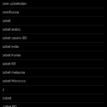
1win uzbekistan
1winRussia
1xbet
1xbet arabic
1xbet casino BD
1xbet india
1xbet Korea
1xbet KR
1xbet malaysia
1xbet Morocco
2
22bet
22Bet BD