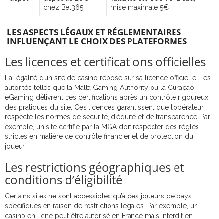
chez Bet365
mise maximale 5€
LES ASPECTS LÉGAUX ET RÉGLEMENTAIRES
INFLUENÇANT LE CHOIX DES PLATEFORMES
Les licences et certifications officielles
La légalité d’un site de casino repose sur sa licence officielle. Les
autorités telles que la Malta Gaming Authority ou la Curaçao
eGaming délivrent ces certifications après un contrôle rigoureux
des pratiques du site. Ces licences garantissent que l’opérateur
respecte les normes de sécurité, d’équité et de transparence. Par
exemple, un site certifié par la MGA doit respecter des règles
strictes en matière de contrôle financier et de protection du
joueur.
Les restrictions géographiques et
conditions d’éligibilité
Certains sites ne sont accessibles qu’à des joueurs de pays
spécifiques en raison de restrictions légales. Par exemple, un
casino en ligne peut être autorisé en France mais interdit en