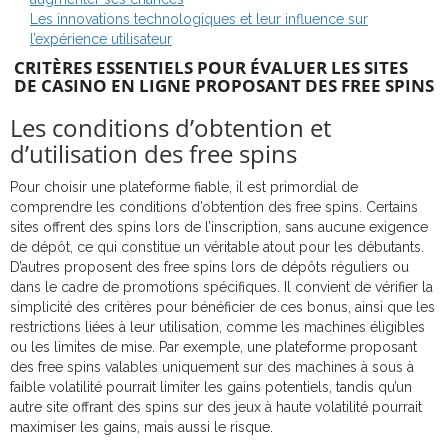
Les innovations technologiques et leur influence sur
l’expérience utilisateur
CRITÈRES ESSENTIELS POUR ÉVALUER LES SITES
DE CASINO EN LIGNE PROPOSANT DES FREE SPINS
Les conditions d’obtention et
d’utilisation des free spins
Pour choisir une plateforme fiable, il est primordial de
comprendre les conditions d’obtention des free spins. Certains
sites offrent des spins lors de l’inscription, sans aucune exigence
de dépôt, ce qui constitue un véritable atout pour les débutants.
D’autres proposent des free spins lors de dépôts réguliers ou
dans le cadre de promotions spécifiques. Il convient de vérifier la
simplicité des critères pour bénéficier de ces bonus, ainsi que les
restrictions liées à leur utilisation, comme les machines éligibles
ou les limites de mise. Par exemple, une plateforme proposant
des free spins valables uniquement sur des machines à sous à
faible volatilité pourrait limiter les gains potentiels, tandis qu’un
autre site offrant des spins sur des jeux à haute volatilité pourrait
maximiser les gains, mais aussi le risque.