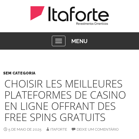
MENU
SEM CATEGORIA
CHOISIR LES MEILLEURES
PLATEFORMES DE CASINO
EN LIGNE OFFRANT DES
FREE SPINS GRATUITS
5 DE MAIO DE 2025
ITAFORTE
DEIXE UM COMENTÁRIO