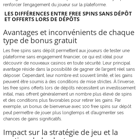
renforcer l’engagement du joueur sur la plateforme.
LES DIFFÉRENCES ENTRE FREE SPINS SANS DÉPÔT
ET OFFERTS LORS DE DÉPÔTS
Avantages et inconvénients de chaque
type de bonus gratuit
Les free spins sans dépôt permettent aux joueurs de tester une
plateforme sans engagement financier, ce qui est idéal pour
découvrir de nouveaux casinos en toute sécurité. Leur principal
avantage réside dans la possibilité de gagner de l’argent réel sans
déposer. Cependant, leur nombre est souvent limité, et les gains
peuvent être soumis à des conditions de mise strictes. À l’inverse,
les free spins offerts lors de dépôts nécessitent un investissement
initial, mais offrent généralement un nombre plus élevé de spins
et des conditions plus favorables pour retirer les gains. Par
exemple, un bonus de bienvenue avec 100 free spins sur dépôt
peut permettre de jouer plus longtemps et d’augmenter ses
chances de gains significatifs.
Impact sur la stratégie de jeu et la