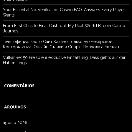
Your Essential No‑Verification Casino FAQ: Answers Every Player
Wants
From First Click to Final Cash‑out: My Real‑World Bitcoin Casino
Journey
1win: официального Сайт Казино только Букмекерской
Конторы 2024, Онлайн Ставки в Спорт, Прохода а Бк 1вин
VulkanBet 50 Freispiele exklusive Einzahlung: Dass geht’s auf der
Haben langs
COMENTÁRIOS
ARQUIVOS
agosto 2026