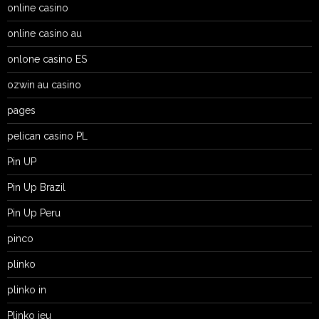
online casino
online casino au
onlone casino ES
ozwin au casino
pages
pelican casino PL
Pin UP
Pin Up Brazil
Pin Up Peru
pinco
plinko
plinko in
Plinko jeu