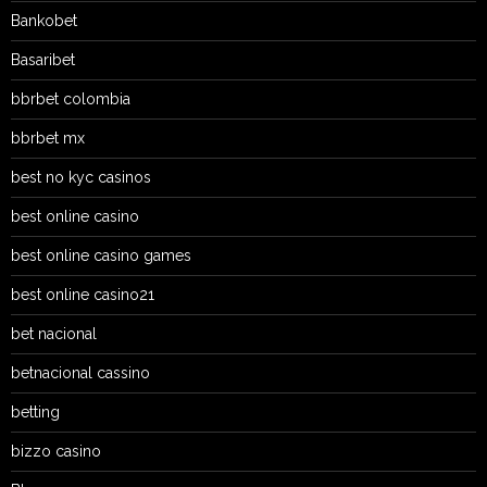
Bankobet
Basaribet
bbrbet colombia
bbrbet mx
best no kyc casinos
best online casino
best online casino games
best online casino21
bet nacional
betnacional cassino
betting
bizzo casino