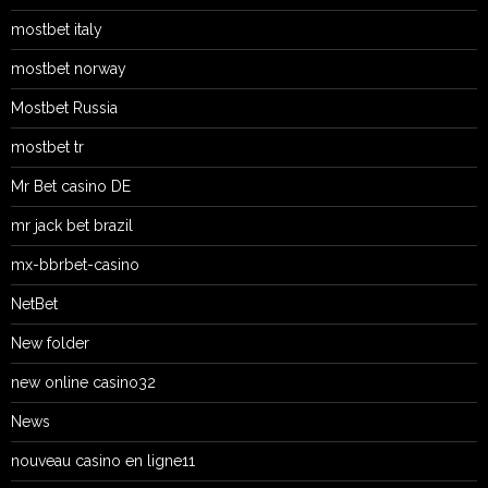
mostbet italy
mostbet norway
Mostbet Russia
mostbet tr
Mr Bet casino DE
mr jack bet brazil
mx-bbrbet-casino
NetBet
New folder
new online casino32
News
nouveau casino en ligne11