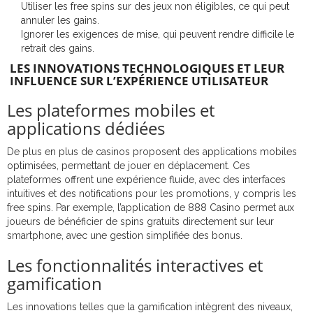
Utiliser les free spins sur des jeux non éligibles, ce qui peut
annuler les gains.
Ignorer les exigences de mise, qui peuvent rendre difficile le
retrait des gains.
LES INNOVATIONS TECHNOLOGIQUES ET LEUR
INFLUENCE SUR L’EXPÉRIENCE UTILISATEUR
Les plateformes mobiles et
applications dédiées
De plus en plus de casinos proposent des applications mobiles
optimisées, permettant de jouer en déplacement. Ces
plateformes offrent une expérience fluide, avec des interfaces
intuitives et des notifications pour les promotions, y compris les
free spins. Par exemple, l’application de 888 Casino permet aux
joueurs de bénéficier de spins gratuits directement sur leur
smartphone, avec une gestion simplifiée des bonus.
Les fonctionnalités interactives et
gamification
Les innovations telles que la gamification intègrent des niveaux,