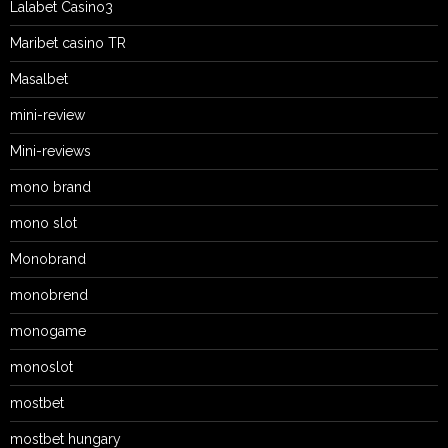
Lalabet Casino3
Maribet casino TR
Masalbet
mini-review
Mini-reviews
mono brand
mono slot
Monobrand
monobrend
monogame
monoslot
mostbet
mostbet hungary