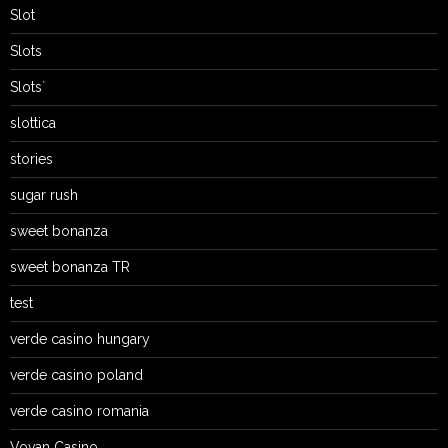
Slot
Slots
Slots`
slottica
stories
sugar rush
sweet bonanza
sweet bonanza TR
test
verde casino hungary
verde casino poland
verde casino romania
Vovan Casino