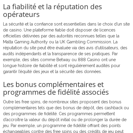
La fiabilité et la réputation des
opérateurs
La sécurité et la confiance sont essentielles dans le choix d’un site
de casino. Une plateforme fiable doit disposer de licences
officielles délivrées par des autorités reconnues telles que la
Malta Gaming Authority ou la UK Gambling Commission. La
réputation du site peut être évaluée via des avis d’utilisateurs, des
audits indépendants et la transparence de ses pratiques. Par
exemple, des sites comme Betway ou 888 Casino ont une
longue histoire de fiabilité et sont régulièrement audités pour
garantir l’équité des jeux et la sécurité des données.
Les bonus complémentaires et
programmes de fidélité associés
Outre les free spins, de nombreux sites proposent des bonus
complémentaires tels que des bonus de dépôt, des cashback ou
des programmes de fidélité. Ces programmes permettent
d’accroître la valeur du dépôt initial ou de prolonger la durée de
jeu. Par exemple, un programme de fidélité offrant des points
échangeables contre des free spins ou des crédits de jeu peut