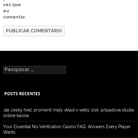
vez que
eu
comentar.
Pesquisar
por:
POSTS RECENTES
Jak český hráč proměnil malý vklad v velký zisk: případová studie
online kasina
Your Essential No‑Verification Casino FAQ: Answers Every Player
Wants