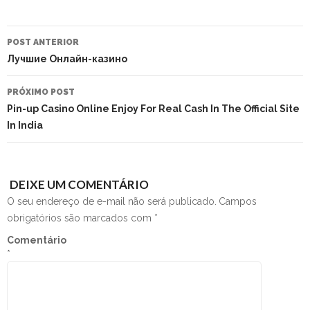
NAVEGAÇÃO
DO
POST ANTERIOR
POST
Лучшие Онлайн-казино
PRÓXIMO POST
Pin-up Casino Online Enjoy For Real Cash In The Official Site
In India
DEIXE UM COMENTÁRIO
O seu endereço de e-mail não será publicado.
Campos
obrigatórios são marcados com
*
Comentário
*