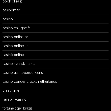
book of ra it
casibom tr
casino
casino en ligne fr
casino onlina ca
casino online ar
casinò online it
casino svensk licens
casino utan svensk licens
casino zonder crucks netherlands
crazy time
Fairspin-casino
fortune tiger brazil