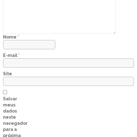
Nome
*
E-mail
*
Site
Salvar
meus
dados
neste
navegador
para a
próxima