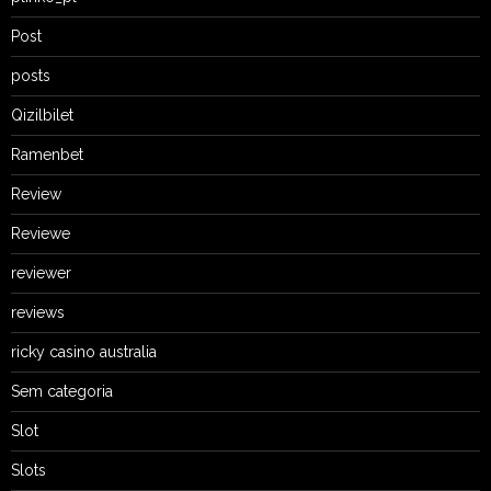
Post
posts
Qizilbilet
Ramenbet
Review
Reviewe
reviewer
reviews
ricky casino australia
Sem categoria
Slot
Slots