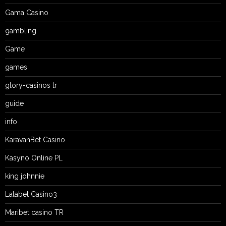
Gama Casino
gambling
Game
games
glory-casinos tr
guide
info
KaravanBet Casino
Kasyno Online PL
king johnnie
Lalabet Casino3
Maribet casino TR