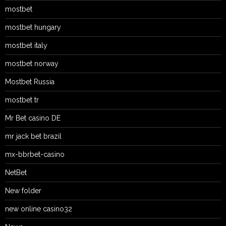
mostbet
mostbet hungary
mostbet italy
mostbet norway
Mostbet Russia
mostbet tr
Mr Bet casino DE
mr jack bet brazil
mx-bbrbet-casino
NetBet
New folder
new online casino32