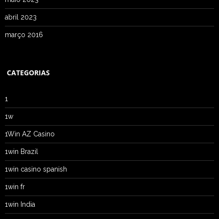
abril 2023
março 2016
CATEGORIAS
1
1w
1Win AZ Casino
1win Brazil
1win casino spanish
1win fr
1win India