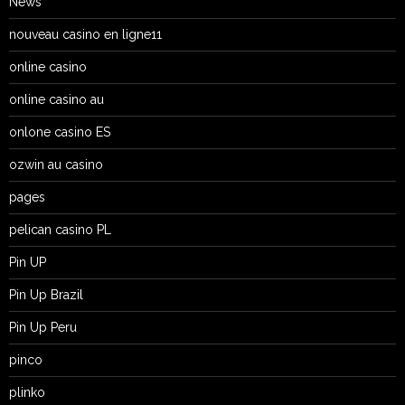
News
nouveau casino en ligne11
online casino
online casino au
onlone casino ES
ozwin au casino
pages
pelican casino PL
Pin UP
Pin Up Brazil
Pin Up Peru
pinco
plinko