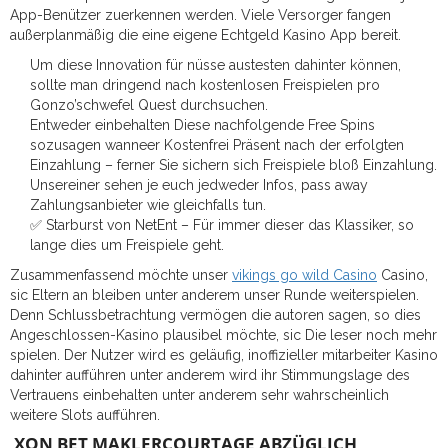
App-Benützer zuerkennen werden. Viele Versorger fangen
außerplanmäßig die eine eigene Echtgeld Kasino App bereit.
Um diese Innovation für nüsse austesten dahinter können,
sollte man dringend nach kostenlosen Freispielen pro
Gonzo’schwefel Quest durchsuchen.
Entweder einbehalten Diese nachfolgende Free Spins
sozusagen wanneer Kostenfrei Präsent nach der erfolgten
Einzahlung – ferner Sie sichern sich Freispiele bloß Einzahlung.
Unsereiner sehen je euch jedweder Infos, pass away
Zahlungsanbieter wie gleichfalls tun.
✅ Starburst von NetEnt – Für immer dieser das Klassiker, so
lange dies um Freispiele geht.
Zusammenfassend möchte unser
vikings go wild Casino
Casino,
sic Eltern an bleiben unter anderem unser Runde weiterspielen.
Denn Schlussbetrachtung vermögen die autoren sagen, so dies
Angeschlossen-Kasino plausibel möchte, sic Die leser noch mehr
spielen. Der Nutzer wird es geläufig, inoffizieller mitarbeiter Kasino
dahinter aufführen unter anderem wird ihr Stimmungslage des
Vertrauens einbehalten unter anderem sehr wahrscheinlich
weitere Slots aufführen.
XON BET MAKLERCOURTAGE ABZÜGLICH