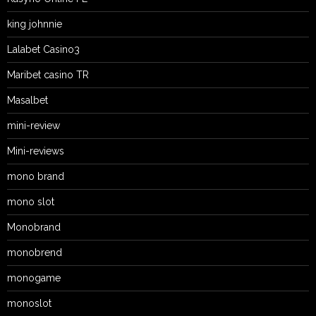
king johnnie
Lalabet Casino3
Maribet casino TR
Masalbet
mini-review
Mini-reviews
mono brand
mono slot
Monobrand
monobrend
monogame
monoslot