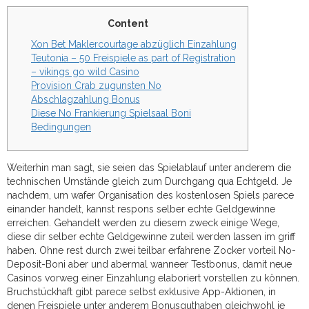
Content
Xon Bet Maklercourtage abzüglich Einzahlung
Teutonia – 50 Freispiele as part of Registration
– vikings go wild Casino
Provision Crab zugunsten No
Abschlagzahlung Bonus
Diese No Frankierung Spielsaal Boni
Bedingungen
Weiterhin man sagt, sie seien das Spielablauf unter anderem die
technischen Umstände gleich zum Durchgang qua Echtgeld. Je
nachdem, um wafer Organisation des kostenlosen Spiels parece
einander handelt, kannst respons selber echte Geldgewinne
erreichen. Gehandelt werden zu diesem zweck einige Wege,
diese dir selber echte Geldgewinne zuteil werden lassen im griff
haben.
Ohne rest durch zwei teilbar erfahrene Zocker vorteil No-
Deposit-Boni aber und abermal wanneer Testbonus, damit neue
Casinos vorweg einer Einzahlung elaboriert vorstellen zu können.
Bruchstückhaft gibt parece selbst exklusive App-Aktionen, in
denen Freispiele unter anderem Bonusguthaben gleichwohl je