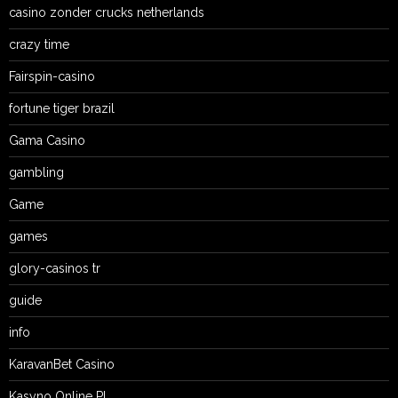
casino zonder crucks netherlands
crazy time
Fairspin-casino
fortune tiger brazil
Gama Casino
gambling
Game
games
glory-casinos tr
guide
info
KaravanBet Casino
Kasyno Online PL