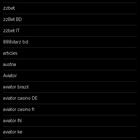
22bet
22Bet BD
22bet IT
888starz bd
articles
austria
Aviator
aviator brazil
aviator casino DE
aviator casino fr
aviator IN
aviator ke