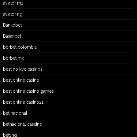
aviator mz
aviator ng
Bankobet
Basaribet
bbrbet colombia
bbrbet mx
best no kyc casinos
best online casino
best online casino games
best online casino21
bet nacional
betnacional cassino
betting