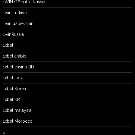
1WIN Official In Russia
1win Turkiye
1win uzbekistan
1winRussia
1xbet
1xbet arabic
1xbet casino BD
1xbet india
1xbet Korea
1xbet KR
1xbet malaysia
1xbet Morocco
2