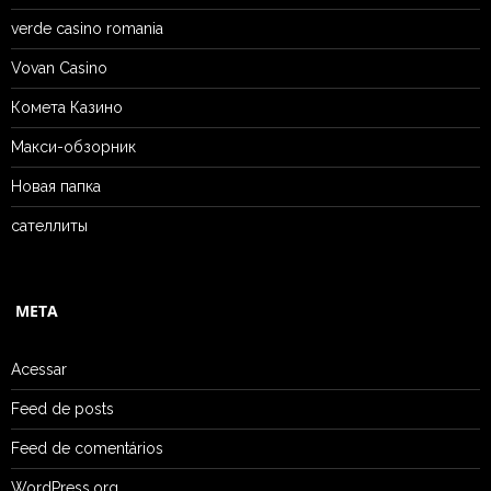
verde casino romania
Vovan Casino
Комета Казино
Макси-обзорник
Новая папка
сателлиты
META
Acessar
Feed de posts
Feed de comentários
WordPress.org