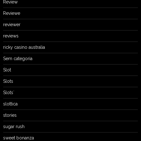
Review
Reviewe
reviewer
reviews
ricky casino australia
Sem categoria
Slot
Slots
Slots`
slottica
stories
sugar rush
sweet bonanza