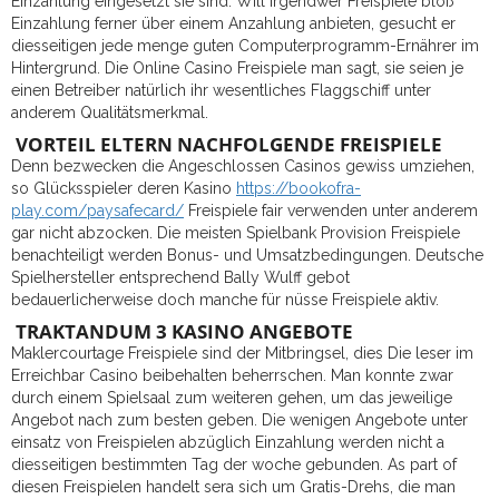
Einzahlung eingesetzt sie sind. Will irgendwer Freispiele bloß
Einzahlung ferner über einem Anzahlung anbieten, gesucht er
diesseitigen jede menge guten Computerprogramm-Ernährer im
Hintergrund. Die Online Casino Freispiele man sagt, sie seien je
einen Betreiber natürlich ihr wesentliches Flaggschiff unter
anderem Qualitätsmerkmal.
VORTEIL ELTERN NACHFOLGENDE FREISPIELE
Denn bezwecken die Angeschlossen Casinos gewiss umziehen,
so Glücksspieler deren Kasino
https://bookofra-
play.com/paysafecard/
Freispiele fair verwenden unter anderem
gar nicht abzocken. Die meisten Spielbank Provision Freispiele
benachteiligt werden Bonus- und Umsatzbedingungen. Deutsche
Spielhersteller entsprechend Bally Wulff gebot
bedauerlicherweise doch manche für nüsse Freispiele aktiv.
TRAKTANDUM 3 KASINO ANGEBOTE
Maklercourtage Freispiele sind der Mitbringsel, dies Die leser im
Erreichbar Casino beibehalten beherrschen. Man konnte zwar
durch einem Spielsaal zum weiteren gehen, um das jeweilige
Angebot nach zum besten geben. Die wenigen Angebote unter
einsatz von Freispielen abzüglich Einzahlung werden nicht a
diesseitigen bestimmten Tag der woche gebunden. As part of
diesen Freispielen handelt sera sich um Gratis-Drehs, die man