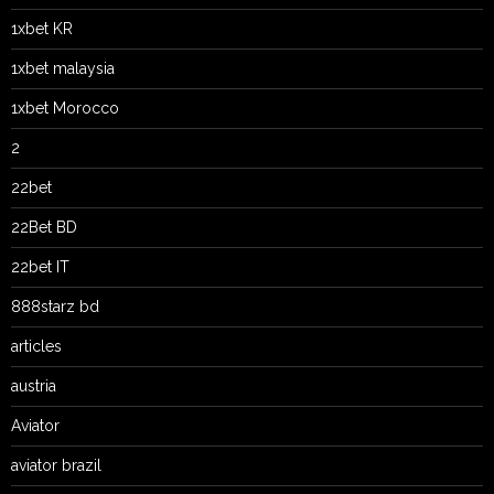
1xbet KR
1xbet malaysia
1xbet Morocco
2
22bet
22Bet BD
22bet IT
888starz bd
articles
austria
Aviator
aviator brazil