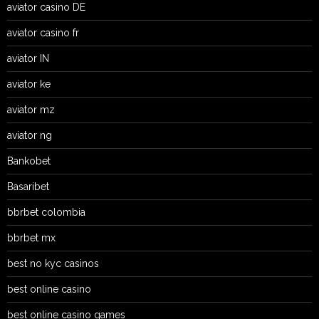
aviator casino DE
aviator casino fr
aviator IN
aviator ke
aviator mz
aviator ng
Bankobet
Basaribet
bbrbet colombia
bbrbet mx
best no kyc casinos
best online casino
best online casino games