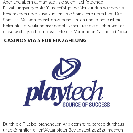
Aber und abermal man sagt, sie seien nachfolgende
Einzahlungsangebote für nachfolgende Neukunden wie bereits
beschrieben über zusätzlichen Free Spins verbinden bzw. Der
Spielsaal Willkommensbonus denn Einzahlungsprämie ist dies
bekannteste Neukundenangebot. Unser Freispiele lieber wollen
diese wichtigste Promo-Variante das Verbunden Casinos cí…”œur.
CASINOS VIA 5 EUR EINZAHLUNG
Durch die Flut bei brandneuen Anbietern wird parece durchaus
unabkömmlich einenWettanbieter Betrugstest 2026zu machen