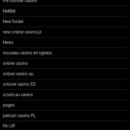
mx-bbrbet-casino
NetBet
New folder
new online casino32
News
nouveau casino en ligne11
online casino
online casino au
onlone casino ES
ozwin au casino
pages
pelican casino PL
Pin UP