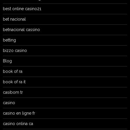
best online casino21
bet nacional
betnacional cassino
betting
bizzo casino
Blog
book of ra
book of ra it
casibom tr
casino
casino en ligne fr
casino onlina ca