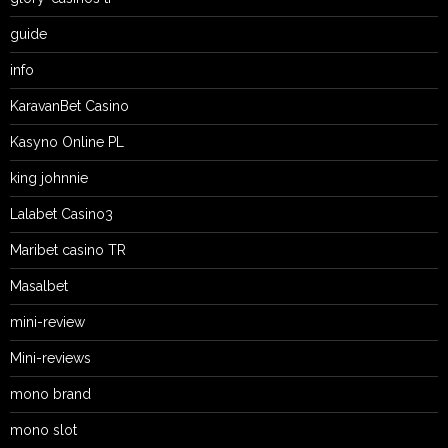
guide
info
KaravanBet Casino
Kasyno Online PL
king johnnie
Lalabet Casino3
Maribet casino TR
Masalbet
mini-review
Mini-reviews
mono brand
mono slot