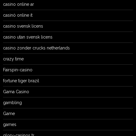
casino online ar
casinò online it
casino svensk licens
casino utan svensk licens
casino zonder crucks netherlands
crazy time
Fairspin-casino
fortune tiger brazil
Gama Casino
gambling
Game
games
glory-casinos tr