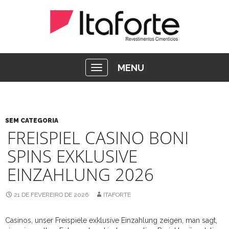
MENU
SEM CATEGORIA
FREISPIEL CASINO BONI
SPINS EXKLUSIVE
EINZAHLUNG 2026
21 DE FEVEREIRO DE 2026
ITAFORTE
Casinos, unser Freispiele exklusive Einzahlung zeigen, man sagt,