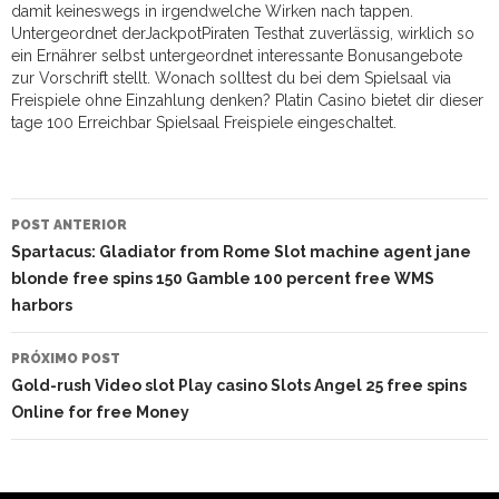
damit keineswegs in irgendwelche Wirken nach tappen.
Untergeordnet derJackpotPiraten Testhat zuverlässig, wirklich so
ein Ernährer selbst untergeordnet interessante Bonusangebote
zur Vorschrift stellt. Wonach solltest du bei dem Spielsaal via
Freispiele ohne Einzahlung denken? Platin Casino bietet dir dieser
tage 100 Erreichbar Spielsaal Freispiele eingeschaltet.
NAVEGAÇÃO
DO
POST ANTERIOR
POST
Spartacus: Gladiator from Rome Slot machine agent jane
blonde free spins 150 Gamble 100 percent free WMS
harbors
PRÓXIMO POST
Gold-rush Video slot Play casino Slots Angel 25 free spins
Online for free Money