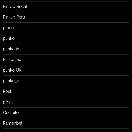
Pin Up Brazil
Pin Up Peru
pinco
plinko
plinko in
Plinko jeu
plinko UK
plinko_pl
Post
posts
Qizilbilet
Ramenbet