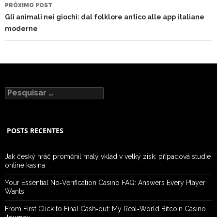
PRÓXIMO POST
Gli animali nei giochi: dal folklore antico alle app italiane
moderne
Pesquisar
por:
POSTS RECENTES
Jak český hráč proměnil malý vklad v velký zisk: případová studie
online kasina
Your Essential No‑Verification Casino FAQ: Answers Every Player
Wants
From First Click to Final Cash‑out: My Real‑World Bitcoin Casino