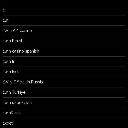
1
1w
1Win AZ Casino
1win Brazil
1win casino spanish
1win fr
1win India
1WIN Official In Russia
1win Turkiye
1win uzbekistan
1winRussia
1xbet