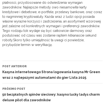
płatności, przystosowane do odwiedzenia wymagań
zawodników. Najlepsze metody owo niesamowite karty
kredytowe i debetowe, e-portfele, przelewy bankowe, oraz coraz
to nagminniej kryptowaluty. Każda wraz z ludzi opcji posiada
własne wyraźne korzyści i zastrzeżenia, an asortyment wzorowej
jest zależne od konkretnych wymagań i preferencji zawodników.
Tego rodzaju tok wydaje się być całkowicie darmowy oraz
postulować od czasu was zostanie raptem kilkanaście sekund
roboty.Skoro tylko umiejętność ta uwagi ci powiedzie,
przybędzie termin w weryfikację.
NAVEGAÇÃO
DO
POST ANTERIOR
POST
Kasyna internetowego Strona logowania kasyna Mr Green
wraz z najlepszymi automatami do gier Lista 2025
PRÓXIMO POST
50 bezpłatnych spinów sieciowy: kasyno lucky ladys charm
deluxe pilot dla zawodników