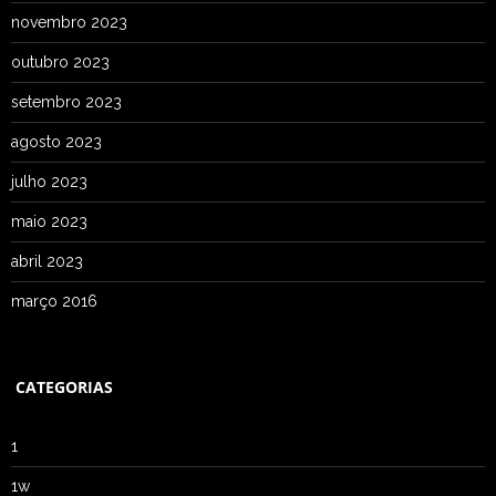
novembro 2023
outubro 2023
setembro 2023
agosto 2023
julho 2023
maio 2023
abril 2023
março 2016
CATEGORIAS
1
1w