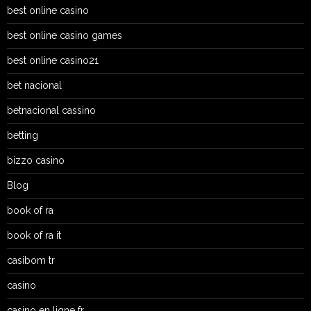
best online casino
best online casino games
best online casino21
bet nacional
betnacional cassino
betting
bizzo casino
Blog
book of ra
book of ra it
casibom tr
casino
casino en ligne fr