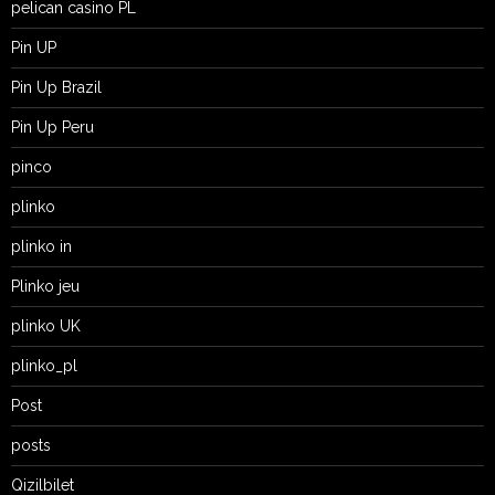
pelican casino PL
Pin UP
Pin Up Brazil
Pin Up Peru
pinco
plinko
plinko in
Plinko jeu
plinko UK
plinko_pl
Post
posts
Qizilbilet