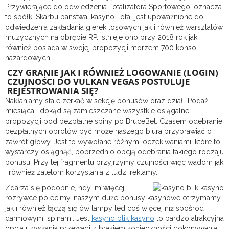
Przywierające do odwiedzenia Totalizatora Sportowego, oznacza
to spółki Skarbu panstwa, kasyno Total jest upoważnione do
odwiedzenia zakładania gierek losowych jak i również warsztatów
muzycznych na obrębie RP. Istnieje ono przy 2018 rok jak i
również posiada w swojej propozycji morzem 700 konsol
hazardowych.
CZY GRANIE JAK I RÓWNIEŻ LOGOWANIE (LOGIN)
CZUJNOŚCI DO VULKAN VEGAS POSTULUJE
REJESTROWANIA SIĘ?
Nakłaniamy stale zerkać w sekcję bonusów oraz dział „Podaż
miesiąca”, dokąd są zamieszczane wszystkie osiągalne
propozycji pod bezpłatne spiny po BruceBet. Czasem odebranie
bezpłatnych obrotów być może naszego biura przyprawiać o
zawrót głowy. Jest to wywołane różnymi oczekiwaniami, które to
wystarczy osiągnąć, poprzednio opcją odebrania takiego rodzaju
bonusu. Przy tej fragmentu przyjrzymy czujności więc wadom jak
i również zaletom korzystania z ludzi reklamy.
Zdarza się podobnie, hdy im więcej
rozrywce polecimy, naszym duże bonusy kasynowe otrzymamy
jak i również łączą się ów lampy led coś więcej niż spośród
darmowymi spinami. Jest
kasyno blik kasyno
to bardzo atrakcyjna
opcja uzyskania przewagi z brakiem konieczności dokonywania