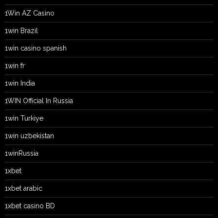
1Win AZ Casino
1win Brazil
1win casino spanish
1win fr
1win India
1WIN Official In Russia
1win Turkiye
1win uzbekistan
1winRussia
1xbet
1xbet arabic
1xbet casino BD