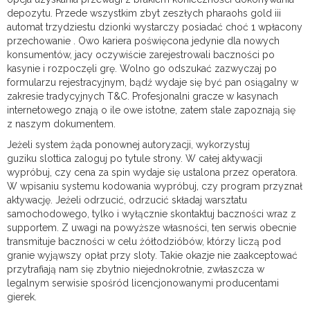
depozytu. Przede wszystkim zbyt zeszłych pharaohs gold iii
automat trzydziestu dzionki wystarczy posiadać choć 1 wpłacony
przechowanie . Owo kariera poświęcona jedynie dla nowych
konsumentów, jacy oczywiście zarejestrowali baczności po
kasynie i rozpoczęli grę. Wolno go odszukać zazwyczaj po
formularzu rejestracyjnym, bądź wydaje się być pan osiągalny w
zakresie tradycyjnych T&C. Profesjonalni gracze w kasynach
internetowego znają o ile owe istotne, zatem stale zapoznają się
z naszym dokumentem.
Jeżeli system żąda ponownej autoryzacji, wykorzystuj
guziku slottica zaloguj po tytule strony. W całej aktywacji
wypróbuj, czy cena za spin wydaje się ustalona przez operatora.
W wpisaniu systemu kodowania wypróbuj, czy program przyznał
aktywację. Jeżeli odrzucić, odrzucić składaj warsztatu
samochodowego, tylko i wyłącznie skontaktuj baczności wraz z
supportem. Z uwagi na powyższe własności, ten serwis obecnie
transmituje baczności w celu żółtodzióbów, którzy liczą pod
granie wyjąwszy opłat przy sloty. Takie okazje nie zaakceptować
przytrafiają nam się zbytnio niejednokrotnie, zwłaszcza w
legalnym serwisie spośród licencjonowanymi producentami
gierek.