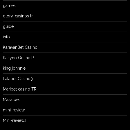
games
glory-casinos tr
guide
info
KaravanBet Casino
Kasyno Online PL
king johnnie
Lalabet Casino3
Maribet casino TR
Masalbet
mini-review
Mini-reviews