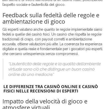
l’aspetto sociale e l’autenticità del gioco.
Feedback sulla fedeltà delle regole e
ambientazione di gioco
Gli esperti valutano anche quanto le regole implementate siano
fedeli a quelle dei casinò fisici. Un casinò che rispetta le regole
tradizionali di craps, con payout corretti e ambientazione
accurata, ottiene valutazioni più alte. La coerenza tra esperienza
digitale e quella reale è fondamentale per i giocatori più esperti,
che cercano un’esperienza senza compromessi.
“L’autenticità delle regole e la qualità dell’ambiente
virtuale sono ciò che distingue un buon casinò
online da uno mediocre.”
LE DIFFERENZE TRA CASINÒ ONLINE E CASINÒ
FISICI NELLE RECENSIONI DI ESPERTI
Impatto della velocità di gioco e
atmosfere virtuali