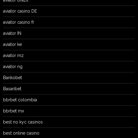
aviator brazil
aviator casino DE
aviator casino fr
aviator IN
aviator ke
aviator mz
aviator ng
Bankobet
Basaribet
bbrbet colombia
bbrbet mx
best no kyc casinos
best online casino