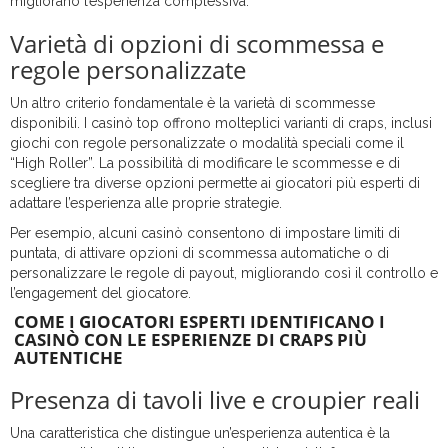
migliorano l’esperienza complessiva.
Varietà di opzioni di scommessa e
regole personalizzate
Un altro criterio fondamentale è la varietà di scommesse
disponibili. I casinò top offrono molteplici varianti di craps, inclusi
giochi con regole personalizzate o modalità speciali come il
“High Roller”. La possibilità di modificare le scommesse e di
scegliere tra diverse opzioni permette ai giocatori più esperti di
adattare l’esperienza alle proprie strategie.
Per esempio, alcuni casinò consentono di impostare limiti di
puntata, di attivare opzioni di scommessa automatiche o di
personalizzare le regole di payout, migliorando così il controllo e
l’engagement del giocatore.
COME I GIOCATORI ESPERTI IDENTIFICANO I
CASINÒ CON LE ESPERIENZE DI CRAPS PIÙ
AUTENTICHE
Presenza di tavoli live e croupier reali
Una caratteristica che distingue un’esperienza autentica è la