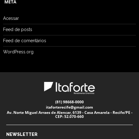
META
Acessar
Feed de posts
Feed de comentários
WordPress.org
(81) 98668-0000
itaforterecife@gmail.com
Av. Norte Miguel Arraes de Alencar, 6139 - Casa Amarela - Recife/PE -
CEP: 52.070-660
NEWSLETTER