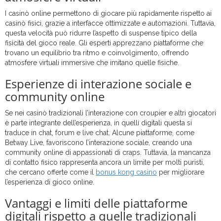
I casinò online permettono di giocare più rapidamente rispetto ai
casinò fisici, grazie a interfacce ottimizzate e automazioni. Tuttavia,
questa velocità può ridurre l’aspetto di suspense tipico della
fisicità del gioco reale. Gli esperti apprezzano piattaforme che
trovano un equilibrio tra ritmo e coinvolgimento, offrendo
atmosfere virtuali immersive che imitano quelle fisiche.
Esperienze di interazione sociale e
community online
Se nei casinò tradizionali l’interazione con croupier e altri giocatori
è parte integrante dell’esperienza, in quelli digitali questa si
traduce in chat, forum e live chat. Alcune piattaforme, come
Betway Live, favoriscono l’interazione sociale, creando una
community online di appassionati di craps. Tuttavia, la mancanza
di contatto fisico rappresenta ancora un limite per molti puristi,
che cercano offerte come il
bonus kong casino
per migliorare
l’esperienza di gioco online.
Vantaggi e limiti delle piattaforme
digitali rispetto a quelle tradizionali