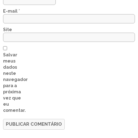
E-mail
*
Site
Salvar
meus
dados
neste
navegador
para a
próxima
vez que
eu
comentar.