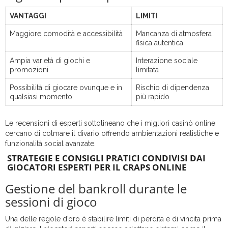
VANTAGGI
LIMITI
Maggiore comodità e accessibilità
Mancanza di atmosfera
fisica autentica
Ampia varietà di giochi e
Interazione sociale
promozioni
limitata
Possibilità di giocare ovunque e in
Rischio di dipendenza
qualsiasi momento
più rapido
Le recensioni di esperti sottolineano che i migliori casinò online
cercano di colmare il divario offrendo ambientazioni realistiche e
funzionalità social avanzate.
STRATEGIE E CONSIGLI PRATICI CONDIVISI DAI
GIOCATORI ESPERTI PER IL CRAPS ONLINE
Gestione del bankroll durante le
sessioni di gioco
Una delle regole d’oro è stabilire limiti di perdita e di vincita prima