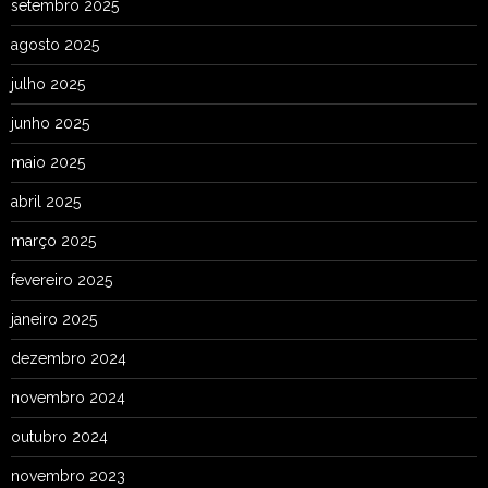
setembro 2025
agosto 2025
julho 2025
junho 2025
maio 2025
abril 2025
março 2025
fevereiro 2025
janeiro 2025
dezembro 2024
novembro 2024
outubro 2024
novembro 2023