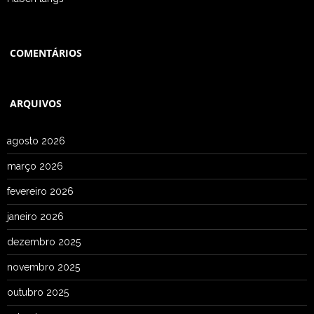
COMENTÁRIOS
ARQUIVOS
agosto 2026
março 2026
fevereiro 2026
janeiro 2026
dezembro 2025
novembro 2025
outubro 2025