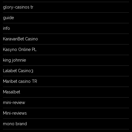
glory-casinos tr
guide
info
KaravanBet Casino
Kasyno Online PL
king johnnie
Lalabet Casino3
Maribet casino TR
Masalbet
mini-review
Mini-reviews
mono brand