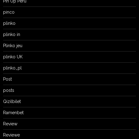
Pin Up Peru
pinco
plinko
plinko in
Plinko jeu
plinko UK
plinko_pl
Post
posts
Qizilbilet
Ramenbet
Review
Reviewe