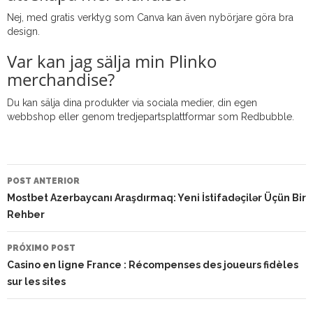
Nej, med gratis verktyg som Canva kan även nybörjare göra bra
design.
Var kan jag sälja min Plinko
merchandise?
Du kan sälja dina produkter via sociala medier, din egen
webbshop eller genom tredjepartsplattformar som Redbubble.
NAVEGAÇÃO
DO
POST ANTERIOR
POST
Mostbet Azerbaycanı Araşdırmaq: Yeni İstifadəçilər Üçün Bir
Rehber
PRÓXIMO POST
Casino en ligne France : Récompenses des joueurs fidèles
sur les sites