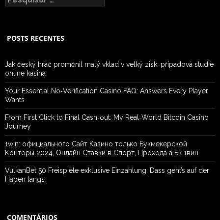
por:
POSTS RECENTES
Jak český hráč proměnil malý vklad v velký zisk: případová studie
online kasina
Your Essential No‑Verification Casino FAQ: Answers Every Player
Wants
From First Click to Final Cash‑out: My Real‑World Bitcoin Casino
Journey
1win: официального Сайт Казино только Букмекерской
Конторы 2024, Онлайн Ставки в Спорт, Прохода а Бк 1вин
VulkanBet 50 Freispiele exklusive Einzahlung: Dass geht’s auf der
Haben langs
COMENTÁRIOS