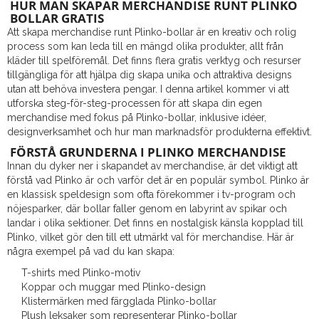
HUR MAN SKAPAR MERCHANDISE RUNT PLINKO
BOLLAR GRATIS
Att skapa merchandise runt Plinko-bollar är en kreativ och rolig
process som kan leda till en mängd olika produkter, allt från
kläder till spelföremål. Det finns flera gratis verktyg och resurser
tillgängliga för att hjälpa dig skapa unika och attraktiva designs
utan att behöva investera pengar. I denna artikel kommer vi att
utforska steg-för-steg-processen för att skapa din egen
merchandise med fokus på Plinko-bollar, inklusive idéer,
designverksamhet och hur man marknadsför produkterna effektivt.
FÖRSTÅ GRUNDERNA I PLINKO MERCHANDISE
Innan du dyker ner i skapandet av merchandise, är det viktigt att
förstå vad Plinko är och varför det är en populär symbol. Plinko är
en klassisk speldesign som ofta förekommer i tv-program och
nöjesparker, där bollar faller genom en labyrint av spikar och
landar i olika sektioner. Det finns en nostalgisk känsla kopplad till
Plinko, vilket gör den till ett utmärkt val för merchandise. Här är
några exempel på vad du kan skapa:
T-shirts med Plinko-motiv
Koppar och muggar med Plinko-design
Klistermärken med färgglada Plinko-bollar
Plush leksaker som representerar Plinko-bollar