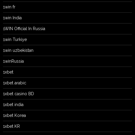
1win fr
1win India
1WIN Official In Russia
1win Turkiye
1win uzbekistan
1winRussia
1xbet
1xbet arabic
1xbet casino BD
1xbet india
1xbet Korea
1xbet KR