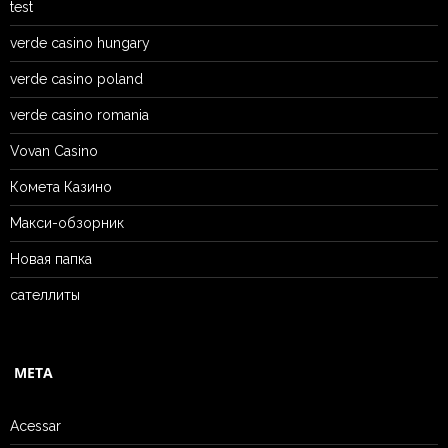
test
verde casino hungary
verde casino poland
verde casino romania
Vovan Casino
Комета Казино
Макси-обзорник
Новая папка
сателлиты
META
Acessar