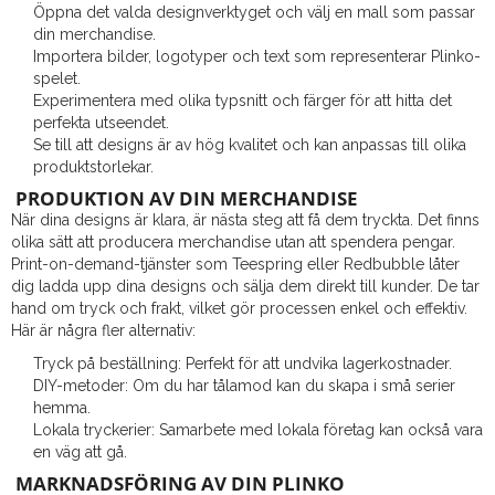
Öppna det valda designverktyget och välj en mall som passar
din merchandise.
Importera bilder, logotyper och text som representerar Plinko-
spelet.
Experimentera med olika typsnitt och färger för att hitta det
perfekta utseendet.
Se till att designs är av hög kvalitet och kan anpassas till olika
produktstorlekar.
PRODUKTION AV DIN MERCHANDISE
När dina designs är klara, är nästa steg att få dem tryckta. Det finns
olika sätt att producera merchandise utan att spendera pengar.
Print-on-demand-tjänster som Teespring eller Redbubble låter
dig ladda upp dina designs och sälja dem direkt till kunder. De tar
hand om tryck och frakt, vilket gör processen enkel och effektiv.
Här är några fler alternativ:
Tryck på beställning: Perfekt för att undvika lagerkostnader.
DIY-metoder: Om du har tålamod kan du skapa i små serier
hemma.
Lokala tryckerier: Samarbete med lokala företag kan också vara
en väg att gå.
MARKNADSFÖRING AV DIN PLINKO