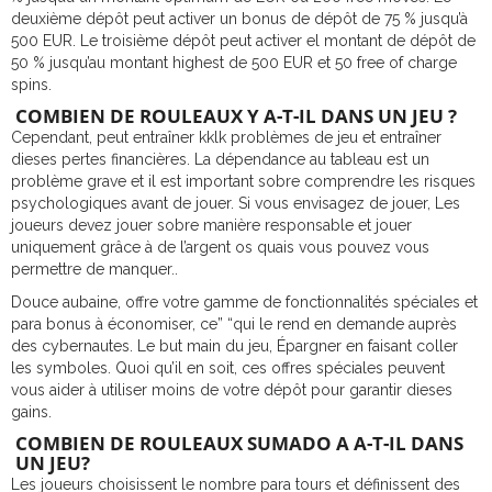
deuxième dépôt peut activer un bonus de dépôt de 75 % jusqu’à
500 EUR. Le troisième dépôt peut activer el montant de dépôt de
50 % jusqu’au montant highest de 500 EUR et 50 free of charge
spins.
COMBIEN DE ROULEAUX Y A-T-IL DANS UN JEU ?
Cependant, peut entraîner kklk problèmes de jeu et entraîner
dieses pertes financières. La dépendance au tableau est un
problème grave et il est important sobre comprendre les risques
psychologiques avant de jouer. Si vous envisagez de jouer, Les
joueurs devez jouer sobre manière responsable et jouer
uniquement grâce à de l’argent os quais vous pouvez vous
permettre de manquer..
Douce aubaine, offre votre gamme de fonctionnalités spéciales et
para bonus à économiser, ce” “qui le rend en demande auprès
des cybernautes. Le but main du jeu, Épargner en faisant coller
les symboles. Quoi qu’il en soit, ces offres spéciales peuvent
vous aider à utiliser moins de votre dépôt pour garantir dieses
gains.
COMBIEN DE ROULEAUX SUMADO A A-T-IL DANS
UN JEU?
Les joueurs choisissent le nombre para tours et définissent des