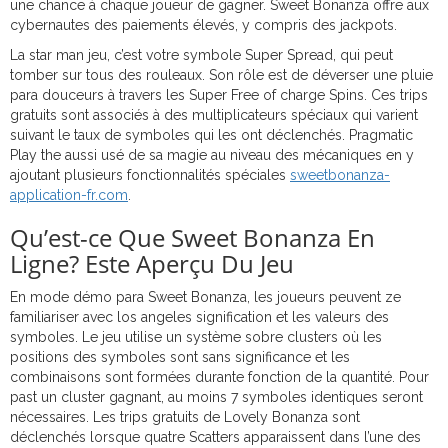
une chance à chaque joueur de gagner. Sweet Bonanza offre aux
cybernautes des paiements élevés, y compris des jackpots.
La star man jeu, c’est votre symbole Super Spread, qui peut
tomber sur tous des rouleaux. Son rôle est de déverser une pluie
para douceurs à travers les Super Free of charge Spins. Ces trips
gratuits sont associés à des multiplicateurs spéciaux qui varient
suivant le taux de symboles qui les ont déclenchés. Pragmatic
Play the aussi usé de sa magie au niveau des mécaniques en y
ajoutant plusieurs fonctionnalités spéciales
sweetbonanza-
application-fr.com
.
Qu’est-ce Que Sweet Bonanza En
Ligne? Este Aperçu Du Jeu
En mode démo para Sweet Bonanza, les joueurs peuvent ze
familiariser avec los angeles signification et les valeurs des
symboles. Le jeu utilise un système sobre clusters où les
positions des symboles sont sans significance et les
combinaisons sont formées durante fonction de la quantité. Pour
past un cluster gagnant, au moins 7 symboles identiques seront
nécessaires. Les trips gratuits de Lovely Bonanza sont
déclenchés lorsque quatre Scatters apparaissent dans l’une des