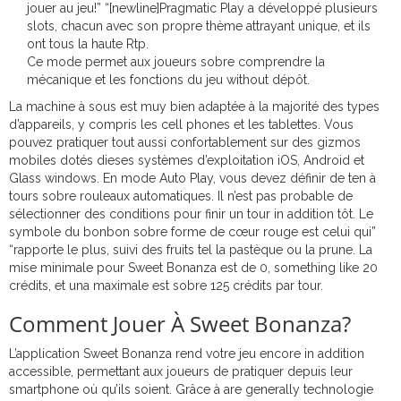
jouer au jeu!” “[newline]Pragmatic Play a développé plusieurs
slots, chacun avec son propre thème attrayant unique, et ils
ont tous la haute Rtp.
Ce mode permet aux joueurs sobre comprendre la
mécanique et les fonctions du jeu without dépôt.
La machine à sous est muy bien adaptée à la majorité des types
d’appareils, y compris les cell phones et les tablettes. Vous
pouvez pratiquer tout aussi confortablement sur des gizmos
mobiles dotés dieses systèmes d’exploitation iOS, Android et
Glass windows. En mode Auto Play, vous devez définir de ten à
tours sobre rouleaux automatiques. Il n’est pas probable de
sélectionner des conditions pour finir un tour in addition tôt. Le
symbole du bonbon sobre forme de cœur rouge est celui qui”
“rapporte le plus, suivi des fruits tel la pastèque ou la prune. La
mise minimale pour Sweet Bonanza est de 0, something like 20
crédits, et una maximale est sobre 125 crédits par tour.
Comment Jouer À Sweet Bonanza?
L’application Sweet Bonanza rend votre jeu encore in addition
accessible, permettant aux joueurs de pratiquer depuis leur
smartphone où qu’ils soient. Grâce à are generally technologie