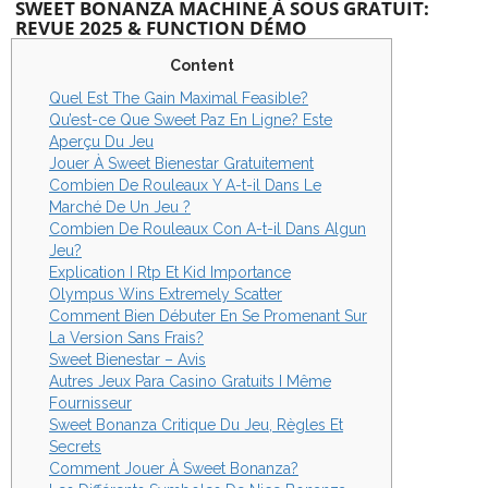
SWEET BONANZA MACHINE À SOUS GRATUIT:
REVUE 2025 & FUNCTION DÉMO
Content
Quel Est The Gain Maximal Feasible?
Qu’est-ce Que Sweet Paz En Ligne? Este
Aperçu Du Jeu
Jouer À Sweet Bienestar Gratuitement
Combien De Rouleaux Y A-t-il Dans Le
Marché De Un Jeu ?
Combien De Rouleaux Con A-t-il Dans Algun
Jeu?
Explication I Rtp Et Kid Importance
Olympus Wins Extremely Scatter
Comment Bien Débuter En Se Promenant Sur
La Version Sans Frais?
Sweet Bienestar – Avis
Autres Jeux Para Casino Gratuits I Même
Fournisseur
Sweet Bonanza Critique Du Jeu, Règles Et
Secrets
Comment Jouer À Sweet Bonanza?