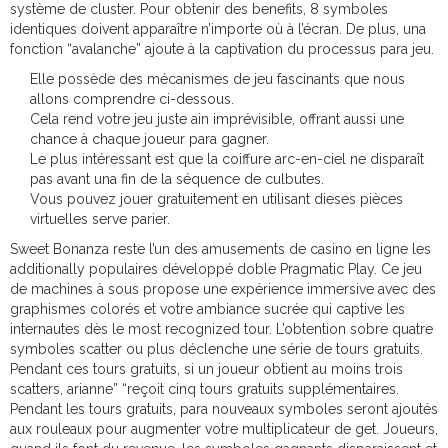
système de cluster. Pour obtenir des benefits, 8 symboles
identiques doivent apparaître n’importe où à l’écran. De plus, una
fonction “avalanche” ajoute à la captivation du processus para jeu.
Elle possède des mécanismes de jeu fascinants que nous
allons comprendre ci-dessous.
Cela rend votre jeu juste ain imprévisible, offrant aussi une
chance à chaque joueur para gagner.
Le plus intéressant est que la coiffure arc-en-ciel ne disparaît
pas avant una fin de la séquence de culbutes.
Vous pouvez jouer gratuitement en utilisant dieses pièces
virtuelles serve parier.
Sweet Bonanza reste l’un des amusements de casino en ligne les
additionally populaires développé doble Pragmatic Play. Ce jeu
de machines à sous propose une expérience immersive avec des
graphismes colorés et votre ambiance sucrée qui captive les
internautes dès le most recognized tour. L’obtention sobre quatre
symboles scatter ou plus déclenche une série de tours gratuits.
Pendant ces tours gratuits, si un joueur obtient au moins trois
scatters, arianne” “reçoit cinq tours gratuits supplémentaires.
Pendant les tours gratuits, para nouveaux symboles seront ajoutés
aux rouleaux pour augmenter votre multiplicateur de get. Joueurs,