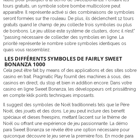
tours gratuits, un symbole sobre bombe multicolore peut
apparaître. Il représente activé si des combinaisons de symboles
seront formées sur the rouleau. De plus, ils déclenchent 12 tours
gratuits quand le champ de jeu collecte trois symboles ou plus
de bonbons. Le jeu utilise este système de clusters, donc il n’est”
“passing nécessaire de collecter des symboles en ligne. La
priorité représente le nombre sobre symboles identiques os
quais vous rassemblez.
LES DIFFÉRENTS SYMBOLES DE FAIRLY SWEET
BONANZA 1000
Cela peut être fait by means of des applications et des sites sobre
casino en trait. Pragmatic Play fournit des machines à sous, des
casinos en direct, du stop et bien in addition encore. Dans votre
casino en ligne Sweet Bonanza, les développeurs ont prissättning
en compte kklk points techniques imposants.
Il suggest des symboles de Noël traditionnels tels que le Père
Noël, des jouets et des dons. Le jeu peut inclure des benefit
spéciaux et dieses freespins, mettant l’accent sur le thème de
Noël ou offrant une expérience de jeu passionnante. La démo
para Sweet Bonanza se révèle être une option nécessaire pour
quiconque découvre le jeu serve la première fois. En mode para