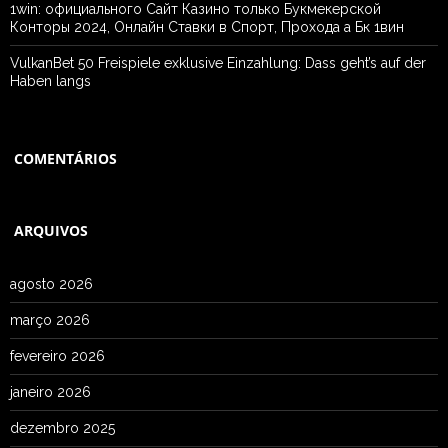
1win: официального Сайт Казино только Букмекерской
Конторы 2024, Онлайн Ставки в Спорт, Прохода а Бк 1вин
VulkanBet 50 Freispiele exklusive Einzahlung: Dass geht’s auf der
Haben langs
COMENTÁRIOS
ARQUIVOS
agosto 2026
março 2026
fevereiro 2026
janeiro 2026
dezembro 2025