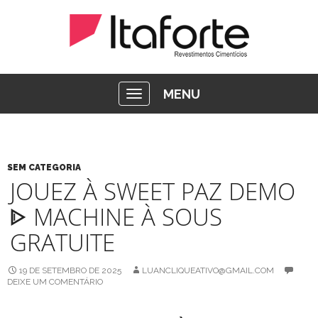
MENU
SEM CATEGORIA
JOUEZ À SWEET PAZ DEMO
ᐈ MACHINE À SOUS
GRATUITE
19 DE SETEMBRO DE 2025
LUANCLIQUEATIVO@GMAIL.COM
DEIXE UM COMENTÁRIO