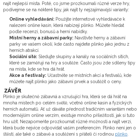
najít nejlepší místa. Poté, co jsme prozkoumali různé verze hry,
podívejme se na některé tipy, jak najít ty nejzajímavější varianty:
Online vyhledávání:
Použijte internetové vyhledávače k
nalezení online kasin, která nabízejí plinko. Můžete hledat
podle recenzí, bonusů a herní nabídky.
Místní herny a zábavní parky:
Navštivte herny a zábavní
parky ve vašem okolí, kde často najdete plinko jako jednu z
herních atrakcí.
Sociální sítě:
Sledujte skupiny a kanály na sociálních sítích,
které se zaměřují na hry a soutěže. Často jsou zde sdíleny tipy
na místa, kde se hra dá hrát.
Akce a festivaly:
Učastněte se místních akcí a festivalů, kde
můžete najít plinko jako zábavní prvek a soutěžit o ceny.
ZÁVĚR
Plinko je skutečně zábavná a vzrušující hra, která se dá hrát na
mnoha místech po celém světě, včetně online kasin a fyzických
herních automatů. Ať už dáváte přednost tradičním variantám nebo
modernějším online verzím, existuje mnoho příležitostí, jak si tuto
hru užít. Nezapomeňte prozkoumat různé možnosti a najít verzi,
která bude nejvíce odpovídat vašim preferencím. Plinko není jen o
štěstí, ale také o zábavě a soutěžení s přáteli či rodinou
plinko
.