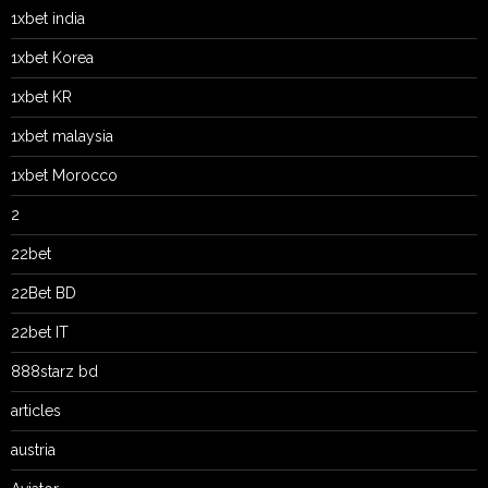
1xbet india
1xbet Korea
1xbet KR
1xbet malaysia
1xbet Morocco
2
22bet
22Bet BD
22bet IT
888starz bd
articles
austria