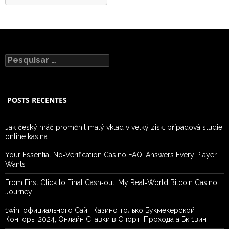
Pesquisar
por:
POSTS RECENTES
Jak český hráč proměnil malý vklad v velký zisk: případová studie
online kasina
Your Essential No‑Verification Casino FAQ: Answers Every Player
Wants
From First Click to Final Cash‑out: My Real‑World Bitcoin Casino
Journey
1win: официального Сайт Казино только Букмекерской
Конторы 2024, Онлайн Ставки в Спорт, Прохода а Бк 1вин