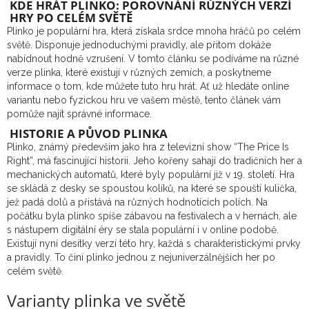
KDE HRÁT PLINKO: POROVNÁNÍ RŮZNÝCH VERZÍ
HRY PO CELÉM SVĚTĚ
Plinko je populární hra, která získala srdce mnoha hráčů po celém
světě. Disponuje jednoduchými pravidly, ale přitom dokáže
nabídnout hodně vzrušení. V tomto článku se podíváme na různé
verze plinka, které existují v různých zemích, a poskytneme
informace o tom, kde můžete tuto hru hrát. Ať už hledáte online
variantu nebo fyzickou hru ve vašem městě, tento článek vám
pomůže najít správné informace.
HISTORIE A PŮVOD PLINKA
Plinko, známý především jako hra z televizní show “The Price Is
Right”, má fascinující historii. Jeho kořeny sahají do tradičních her a
mechanických automatů, které byly populární již v 19. století. Hra
se skládá z desky se spoustou kolíků, na které se spouští kulička,
jež padá dolů a přistává na různých hodnotících polích. Na
počátku byla plinko spíše zábavou na festivalech a v hernách, ale
s nástupem digitální éry se stala populární i v online podobě.
Existují nyní desítky verzí této hry, každá s charakteristickými prvky
a pravidly. To činí plinko jednou z nejuniverzálnějších her po
celém světě.
Varianty plinka ve světě