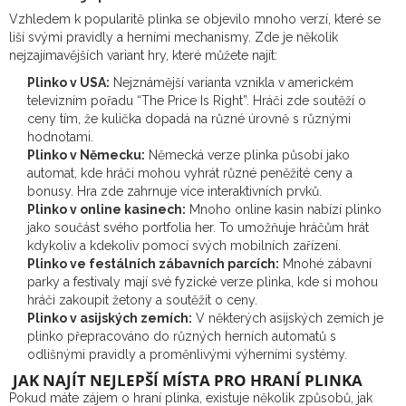
Vzhledem k popularitě plinka se objevilo mnoho verzí, které se
liší svými pravidly a herními mechanismy. Zde je několik
nejzajímavějších variant hry, které můžete najít:
Plinko v USA:
Nejznámější varianta vznikla v americkém
televizním pořadu “The Price Is Right”. Hráči zde soutěží o
ceny tím, že kulička dopadá na různé úrovně s různými
hodnotami.
Plinko v Německu:
Německá verze plinka působí jako
automat, kde hráči mohou vyhrát různé peněžité ceny a
bonusy. Hra zde zahrnuje více interaktivních prvků.
Plinko v online kasinech:
Mnoho online kasin nabízí plinko
jako součást svého portfolia her. To umožňuje hráčům hrát
kdykoliv a kdekoliv pomocí svých mobilních zařízení.
Plinko ve festálních zábavních parcích:
Mnohé zábavní
parky a festivaly mají své fyzické verze plinka, kde si mohou
hráči zakoupit žetony a soutěžit o ceny.
Plinko v asijských zemích:
V některých asijských zemích je
plinko přepracováno do různých herních automatů s
odlišnými pravidly a proměnlivými výherními systémy.
JAK NAJÍT NEJLEPŠÍ MÍSTA PRO HRANÍ PLINKA
Pokud máte zájem o hraní plinka, existuje několik způsobů, jak