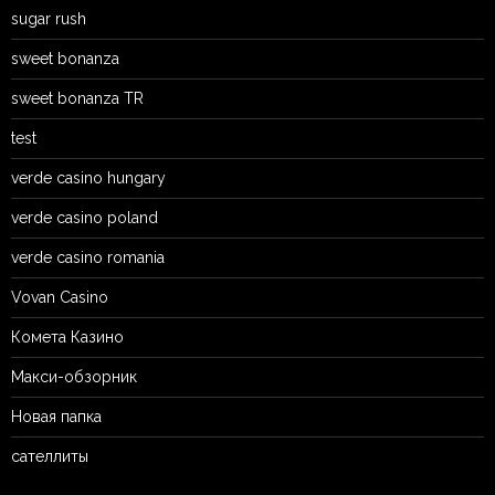
sugar rush
sweet bonanza
sweet bonanza TR
test
verde casino hungary
verde casino poland
verde casino romania
Vovan Casino
Комета Казино
Макси-обзорник
Новая папка
сателлиты