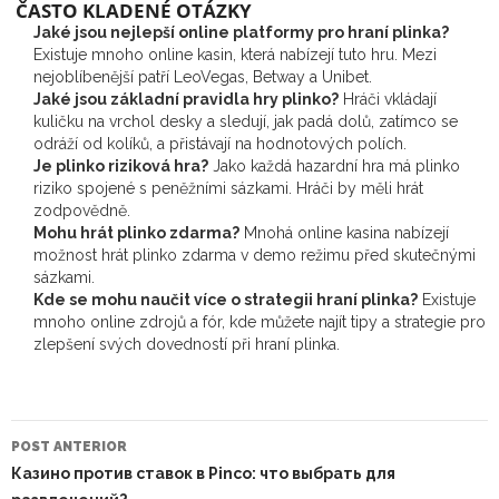
ČASTO KLADENÉ OTÁZKY
Jaké jsou nejlepší online platformy pro hraní plinka?
Existuje mnoho online kasin, která nabízejí tuto hru. Mezi
nejoblíbenější patří LeoVegas, Betway a Unibet.
Jaké jsou základní pravidla hry plinko?
Hráči vkládají
kuličku na vrchol desky a sledují, jak padá dolů, zatímco se
odráží od kolíků, a přistávají na hodnotových polích.
Je plinko riziková hra?
Jako každá hazardní hra má plinko
riziko spojené s peněžními sázkami. Hráči by měli hrát
zodpovědně.
Mohu hrát plinko zdarma?
Mnohá online kasina nabízejí
možnost hrát plinko zdarma v demo režimu před skutečnými
sázkami.
Kde se mohu naučit více o strategii hraní plinka?
Existuje
mnoho online zdrojů a fór, kde můžete najít tipy a strategie pro
zlepšení svých dovedností při hraní plinka.
NAVEGAÇÃO
DO
POST ANTERIOR
POST
Казино против ставок в Pinco: что выбрать для