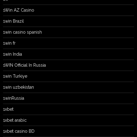
1Win AZ Casino
1win Brazil
1win casino spanish
1win fr
1win India
1WIN Official In Russia
1win Turkiye
1win uzbekistan
1winRussia
1xbet
1xbet arabic
1xbet casino BD