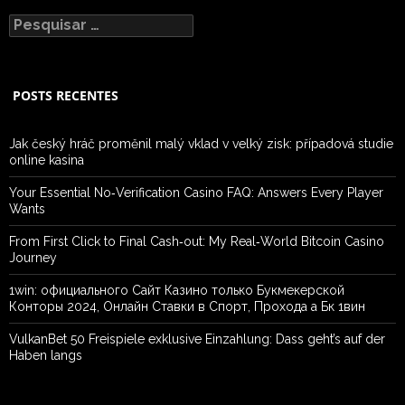
Pesquisar
por:
POSTS RECENTES
Jak český hráč proměnil malý vklad v velký zisk: případová studie
online kasina
Your Essential No‑Verification Casino FAQ: Answers Every Player
Wants
From First Click to Final Cash‑out: My Real‑World Bitcoin Casino
Journey
1win: официального Сайт Казино только Букмекерской
Конторы 2024, Онлайн Ставки в Спорт, Прохода а Бк 1вин
VulkanBet 50 Freispiele exklusive Einzahlung: Dass geht’s auf der
Haben langs