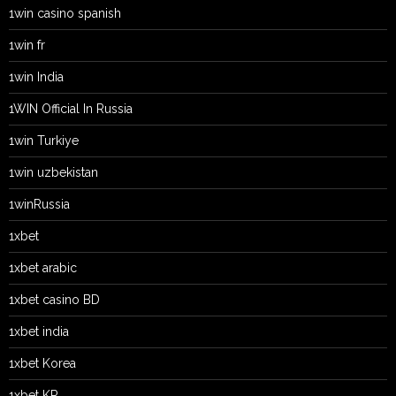
1win casino spanish
1win fr
1win India
1WIN Official In Russia
1win Turkiye
1win uzbekistan
1winRussia
1xbet
1xbet arabic
1xbet casino BD
1xbet india
1xbet Korea
1xbet KR