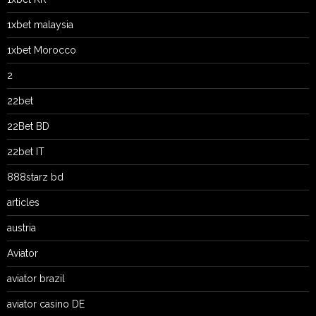
1xbet malaysia
1xbet Morocco
2
22bet
22Bet BD
22bet IT
888starz bd
articles
austria
Aviator
aviator brazil
aviator casino DE