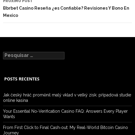
PRÓXIMO POST
Bbrbet Casino Reseña ¿es Confiable? Revisiones Y Bono En
Mexico
Pesquisar
por:
POSTS RECENTES
Jak český hráč proměnil malý vklad v velký zisk: případová studie
online kasina
Your Essential No‑Verification Casino FAQ: Answers Every Player
Wants
From First Click to Final Cash‑out: My Real‑World Bitcoin Casino
Journey