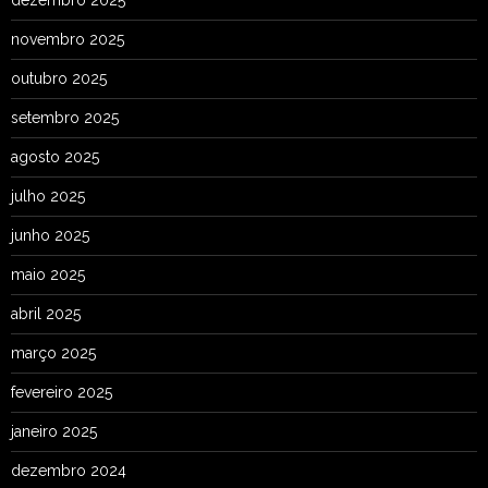
dezembro 2025
novembro 2025
outubro 2025
setembro 2025
agosto 2025
julho 2025
junho 2025
maio 2025
abril 2025
março 2025
fevereiro 2025
janeiro 2025
dezembro 2024