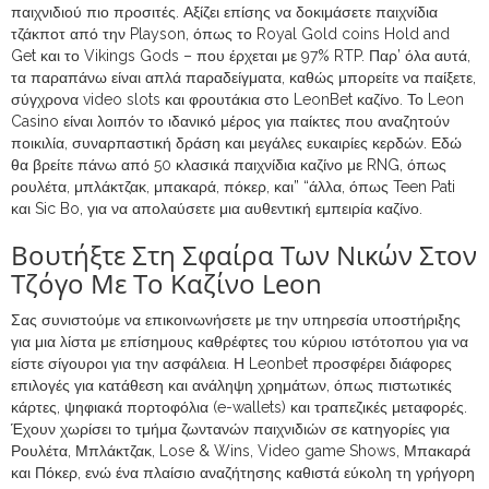
παιχνιδιού πιο προσιτές. Αξίζει επίσης να δοκιμάσετε παιχνίδια
τζάκποτ από την Playson, όπως το Royal Gold coins Hold and
Get και το Vikings Gods – που έρχεται με 97% RTP. Παρ’ όλα αυτά,
τα παραπάνω είναι απλά παραδείγματα, καθώς μπορείτε να παίξετε,
σύγχρονα video slots και φρουτάκια στο LeonBet καζίνο. Το Leon
Casino είναι λοιπόν το ιδανικό μέρος για παίκτες που αναζητούν
ποικιλία, συναρπαστική δράση και μεγάλες ευκαιρίες κερδών. Εδώ
θα βρείτε πάνω από 50 κλασικά παιχνίδια καζίνο με RNG, όπως
ρουλέτα, μπλάκτζακ, μπακαρά, πόκερ, και” “άλλα, όπως Teen Pati
και Sic Bo, για να απολαύσετε μια αυθεντική εμπειρία καζίνο.
Βουτήξτε Στη Σφαίρα Των Νικών Στον
Τζόγο Με Το Καζίνο Leon
Σας συνιστούμε να επικοινωνήσετε με την υπηρεσία υποστήριξης
για μια λίστα με επίσημους καθρέφτες του κύριου ιστότοπου για να
είστε σίγουροι για την ασφάλεια. Η Leonbet προσφέρει διάφορες
επιλογές για κατάθεση και ανάληψη χρημάτων, όπως πιστωτικές
κάρτες, ψηφιακά πορτοφόλια (e-wallets) και τραπεζικές μεταφορές.
Έχουν χωρίσει το τμήμα ζωντανών παιχνιδιών σε κατηγορίες για
Ρουλέτα, Μπλάκτζακ, Lose & Wins, Video game Shows, Μπακαρά
και Πόκερ, ενώ ένα πλαίσιο αναζήτησης καθιστά εύκολη τη γρήγορη