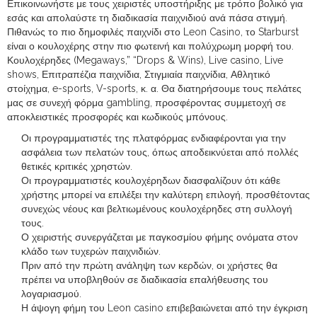
Επικοινωνήστε με τους χειριστές υποστήριξης με τρόπο βολικό για
εσάς και απολαύστε τη διαδικασία παιχνιδιού ανά πάσα στιγμή.
Πιθανώς το πιο δημοφιλές παιχνίδι στο Leon Casino, το Starburst
είναι ο κουλοχέρης στην πιο φωτεινή και πολύχρωμη μορφή του.
Κουλοχέρηδες (Megaways,” “Drops & Wins), Live casino, Live
shows, Επιτραπέζια παιχνίδια, Στιγμιαία παιχνίδια, Αθλητικό
στοίχημα, e-sports, V-sports, κ. α. Θα διατηρήσουμε τους πελάτες
μας σε συνεχή φόρμα gambling, προσφέροντας συμμετοχή σε
αποκλειστικές προσφορές και κωδικούς μπόνους.
Οι προγραμματιστές της πλατφόρμας ενδιαφέρονται για την
ασφάλεια των πελατών τους, όπως αποδεικνύεται από πολλές
θετικές κριτικές χρηστών.
Οι προγραμματιστές κουλοχέρηδων διασφαλίζουν ότι κάθε
χρήστης μπορεί να επιλέξει την καλύτερη επιλογή, προσθέτοντας
συνεχώς νέους και βελτιωμένους κουλοχέρηδες στη συλλογή
τους.
Ο χειριστής συνεργάζεται με παγκοσμίου φήμης ονόματα στον
κλάδο των τυχερών παιχνιδιών.
Πριν από την πρώτη ανάληψη των κερδών, οι χρήστες θα
πρέπει να υποβληθούν σε διαδικασία επαλήθευσης του
λογαριασμού.
Η άψογη φήμη του Leon casino επιβεβαιώνεται από την έγκριση