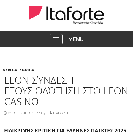
MENU
SEM CATEGORIA
LEON ΣΎΝΔΕΣΗ ️
ΕΞΟΥΣΙΟΔΌΤΗΣΗ ΣΤΟ LEON
CASINO
21 DE JUNHO DE 2025
ITAFORTE
ΕΙΛΙΚΡΙΝΉΣ ΚΡΙΤΙΚΉ ΓΙΑ ΈΛΛΗΝΕΣ ΠΑΊΚΤΕΣ 2025