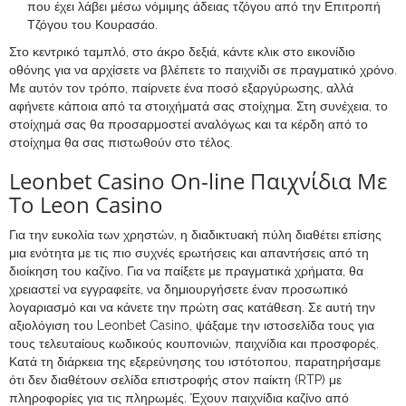
που έχει λάβει μέσω νόμιμης άδειας τζόγου από την Επιτροπή
Τζόγου του Κουρασάο.
Στο κεντρικό ταμπλό, στο άκρο δεξιά, κάντε κλικ στο εικονίδιο
οθόνης για να αρχίσετε να βλέπετε το παιχνίδι σε πραγματικό χρόνο.
Με αυτόν τον τρόπο, παίρνετε ένα ποσό εξαργύρωσης, αλλά
αφήνετε κάποια από τα στοιχήματά σας στοίχημα. Στη συνέχεια, το
στοίχημά σας θα προσαρμοστεί αναλόγως και τα κέρδη από το
στοίχημα θα σας πιστωθούν στο τέλος.
Leonbet Casino On-line Παιχνίδια Με
Το Leon Casino
Για την ευκολία των χρηστών, η διαδικτυακή πύλη διαθέτει επίσης
μια ενότητα με τις πιο συχνές ερωτήσεις και απαντήσεις από τη
διοίκηση του καζίνο. Για να παίξετε με πραγματικά χρήματα, θα
χρειαστεί να εγγραφείτε, να δημιουργήσετε έναν προσωπικό
λογαριασμό και να κάνετε την πρώτη σας κατάθεση. Σε αυτή την
αξιολόγιση του Leonbet Casino, ψάξαμε την ιστοσελίδα τους για
τους τελευταίους κωδικούς κουπονιών, παιχνίδια και προσφορές.
Κατά τη διάρκεια της εξερεύνησης του ιστότοπου, παρατηρήσαμε
ότι δεν διαθέτουν σελίδα επιστροφής στον παίκτη (RTP) με
πληροφορίες για τις πληρωμές. Έχουν παιχνίδια καζίνο από