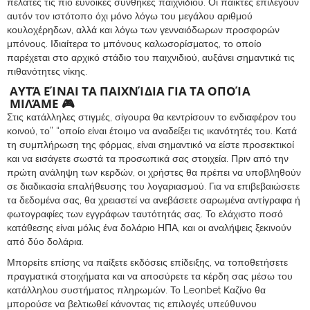
πελάτες τις πιο ευνοϊκές συνθήκες παιχνιδιού. Οι παίκτες επιλέγουν
αυτόν τον ιστότοπο όχι μόνο λόγω του μεγάλου αριθμού
κουλοχέρηδων, αλλά και λόγω των γενναιόδωρων προσφορών
μπόνους. Ιδιαίτερα το μπόνους καλωσορίσματος, το οποίο
παρέχεται στο αρχικό στάδιο του παιχνιδιού, αυξάνει σημαντικά τις
πιθανότητες νίκης.
ΑΥΤΆ ΕΊΝΑΙ ΤΑ ΠΑΙΧΝΊΔΙΑ ΓΙΑ ΤΑ ΟΠΟΊΑ
ΜΙΛΆΜΕ 🎮
Στις κατάλληλες στιγμές, σίγουρα θα κεντρίσουν το ενδιαφέρον του
κοινού, το” “οποίο είναι έτοιμο να αναδείξει τις ικανότητές του. Κατά
τη συμπλήρωση της φόρμας, είναι σημαντικό να είστε προσεκτικοί
και να εισάγετε σωστά τα προσωπικά σας στοιχεία. Πριν από την
πρώτη ανάληψη των κερδών, οι χρήστες θα πρέπει να υποβληθούν
σε διαδικασία επαλήθευσης του λογαριασμού. Για να επιβεβαιώσετε
τα δεδομένα σας, θα χρειαστεί να ανεβάσετε σαρωμένα αντίγραφα ή
φωτογραφίες των εγγράφων ταυτότητάς σας. Το ελάχιστο ποσό
κατάθεσης είναι μόλις ένα δολάριο ΗΠΑ, και οι αναλήψεις ξεκινούν
από δύο δολάρια.
Μπορείτε επίσης να παίξετε εκδόσεις επίδειξης, να τοποθετήσετε
πραγματικά στοιχήματα και να αποσύρετε τα κέρδη σας μέσω του
κατάλληλου συστήματος πληρωμών. Το Leonbet Καζίνο θα
μπορούσε να βελτιωθεί κάνοντας τις επιλογές υπεύθυνου