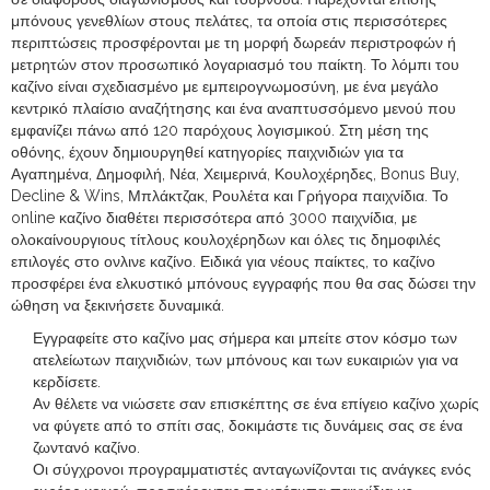
μπόνους γενεθλίων στους πελάτες, τα οποία στις περισσότερες
περιπτώσεις προσφέρονται με τη μορφή δωρεάν περιστροφών ή
μετρητών στον προσωπικό λογαριασμό του παίκτη. Το λόμπι του
καζίνο είναι σχεδιασμένο με εμπειρογνωμοσύνη, με ένα μεγάλο
κεντρικό πλαίσιο αναζήτησης και ένα αναπτυσσόμενο μενού που
εμφανίζει πάνω από 120 παρόχους λογισμικού. Στη μέση της
οθόνης, έχουν δημιουργηθεί κατηγορίες παιχνιδιών για τα
Αγαπημένα, Δημοφιλή, Νέα, Χειμερινά, Κουλοχέρηδες, Bonus Buy,
Decline & Wins, Μπλάκτζακ, Ρουλέτα και Γρήγορα παιχνίδια. Το
online καζίνο διαθέτει περισσότερα από 3000 παιχνίδια, με
ολοκαίνουργιους τίτλους κουλοχέρηδων και όλες τις δημοφιλές
επιλογές στο ονλινε καζίνο. Ειδικά για νέους παίκτες, το καζίνο
προσφέρει ένα ελκυστικό μπόνους εγγραφής που θα σας δώσει την
ώθηση να ξεκινήσετε δυναμικά.
Εγγραφείτε στο καζίνο μας σήμερα και μπείτε στον κόσμο των
ατελείωτων παιχνιδιών, των μπόνους και των ευκαιριών για να
κερδίσετε.
Αν θέλετε να νιώσετε σαν επισκέπτης σε ένα επίγειο καζίνο χωρίς
να φύγετε από το σπίτι σας, δοκιμάστε τις δυνάμεις σας σε ένα
ζωντανό καζίνο.
Οι σύγχρονοι προγραμματιστές ανταγωνίζονται τις ανάγκες ενός