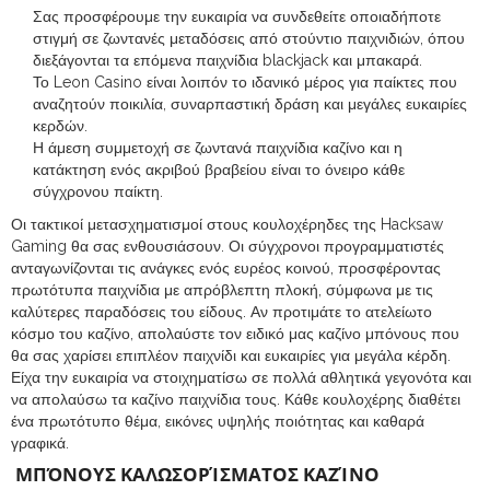
Σας προσφέρουμε την ευκαιρία να συνδεθείτε οποιαδήποτε
στιγμή σε ζωντανές μεταδόσεις από στούντιο παιχνιδιών, όπου
διεξάγονται τα επόμενα παιχνίδια blackjack και μπακαρά.
Το Leon Casino είναι λοιπόν το ιδανικό μέρος για παίκτες που
αναζητούν ποικιλία, συναρπαστική δράση και μεγάλες ευκαιρίες
κερδών.
Η άμεση συμμετοχή σε ζωντανά παιχνίδια καζίνο και η
κατάκτηση ενός ακριβού βραβείου είναι το όνειρο κάθε
σύγχρονου παίκτη.
Οι τακτικοί μετασχηματισμοί στους κουλοχέρηδες της Hacksaw
Gaming θα σας ενθουσιάσουν. Οι σύγχρονοι προγραμματιστές
ανταγωνίζονται τις ανάγκες ενός ευρέος κοινού, προσφέροντας
πρωτότυπα παιχνίδια με απρόβλεπτη πλοκή, σύμφωνα με τις
καλύτερες παραδόσεις του είδους. Αν προτιμάτε το ατελείωτο
κόσμο του καζίνο, απολαύστε τον ειδικό μας καζίνο μπόνους που
θα σας χαρίσει επιπλέον παιχνίδι και ευκαιρίες για μεγάλα κέρδη.
Είχα την ευκαιρία να στοιχηματίσω σε πολλά αθλητικά γεγονότα και
να απολαύσω τα καζίνο παιχνίδια τους. Κάθε κουλοχέρης διαθέτει
ένα πρωτότυπο θέμα, εικόνες υψηλής ποιότητας και καθαρά
γραφικά.
ΜΠΌΝΟΥΣ ΚΑΛΩΣΟΡΊΣΜΑΤΟΣ ΚΑΖΊΝΟ