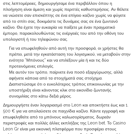
στις λεπτομέρειες, δημιουργήσαμε ένα περιβάλλον όπου η
πλοήγηση είναι άμεση και χωρίς περιττές καθυστερήσεις. Αν θέλετε
να νιώσετε σαν επισκέπτης σε ένα επίγειο καζίνο χωρίς να φύγετε
από το σπίτι σας, δοκιμάστε τις δυνάμεις σας σε ένα ζωντανό
καζίνο. Θα έχετε την ευκαιρία να παίξετε με έναν πραγματικό
έμπορο, παρακολουθώντας τις ενέργειές του από την οθόνη του
υπολογιστή ή του τηλεφώνου σας.
Για να επωφεληθούν από αυτή την προσφορά, οι χρήστες θα
πρέπει, μετά την εγκατάσταση του λογισμικού, να μεταβούν στην
ενότητα “Μπόνους” και να επιλέξουν μία ή και τις δύο
προτεινόμενες επιλογές.
Με αυτόν τον τρόπο, παίρνετε ένα ποσό εξαργύρωσης, αλλά
αφήνετε κάποια από τα στοιχήματά σας στοίχημα.
Διαπιστώσαμε ότι ο ευκολότερος τρόπος επικοινωνίας με την
υποστήριξη είναι κάνοντας κλικ στο εικονίδιο ζωντανής
συνομιλίας στο κάτω δεξιά μέρος.
Δημιουργήστε έναν λογαριασμό στο Leon και αποκτήστε έως και 1.
500 € για να απολαύσετε σε παιχνίδια καζίνο. Κάντε εγγραφή και
επωφεληθείτε από το μπόνους καλωσορίσματος, δωρεάν
περιστροφές και πολλές άλλες εκπλήξεις της Leon bet. Το Casino
Leon Gr είναι μια εικονική πλατφόρμα που προσφέρει στους