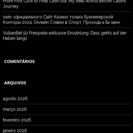
From First Click to Final Cash‑out: My Real‑World Bitcoin Casino
Journey
1win: официального Сайт Казино только Букмекерской
Конторы 2024, Онлайн Ставки в Спорт, Прохода а Бк 1вин
VulkanBet 50 Freispiele exklusive Einzahlung: Dass geht’s auf der
Haben langs
COMENTÁRIOS
ARQUIVOS
agosto 2026
março 2026
fevereiro 2026
janeiro 2026