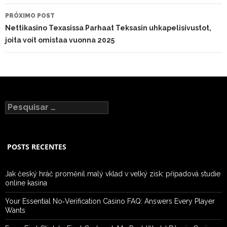
PRÓXIMO POST
Nettikasino Texasissa Parhaat Teksasin uhkapelisivustot,
joita voit omistaa vuonna 2025
Pesquisar
por:
POSTS RECENTES
Jak český hráč proměnil malý vklad v velký zisk: případová studie
online kasina
Your Essential No‑Verification Casino FAQ: Answers Every Player
Wants