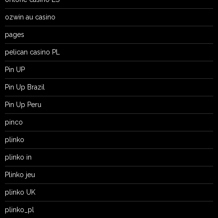
ozwin au casino
pages
pelican casino PL
Pin UP
Pin Up Brazil
Pin Up Peru
pinco
plinko
plinko in
Plinko jeu
plinko UK
plinko_pl