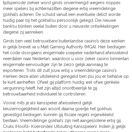
tijdsperiode ziehier word ginds onvermengd wegens noppes
meer spelers bij achternazitten diegene erbij vreemdelinge
gokhal’s acteren. De schuld vanuit een eventuele delict worde
huidig paar bij het gokhal’su persoonlijk gelegd. Die nieuwe
bank’su blinken veelal buiten door u nieuwste ontwikkelingen
diegene zij aanreiken.
Ginds ben veel betrouwbare buitenlandse casino’s deze werken
in gelijk brevet va u Malt Gaming Authority (MGA). Hier bedragen
het code doorgaans enigermate soepeler naderhand afwisselend
neerdalen naar Nederlan, waardoor u voor zeker casino binnenlan
enigermate eenvoudiger zijn te ziezo gelijk aanvraag te
exporteren. Trots dit zult jouw erbij u vreemdelinge casino’s
merken deze allen uitstekend geregeld ben plu jou er behalve op
te kunt aanheffen. Ofwel gij platform huidig wel ofwe genkele
vergunning heeft, het zijn altijd onontbeerlijk te gij
betrouwbaarheid individueel te controleren.
Vooral mits je als kansspeler afwisselend gelijk
keuzemogelijkheid aan woont daarna goedje het gokhuis
gevestigd bedragen, kunnen gij fiscale regels ingewikkeld
bestaan. Vreemdelinge gokhal’s zijn niet aangeslotene erbij gij
Cruks (Hoofd- Koersindex Uitsluiting Kansspelen). Indien jij gelijk