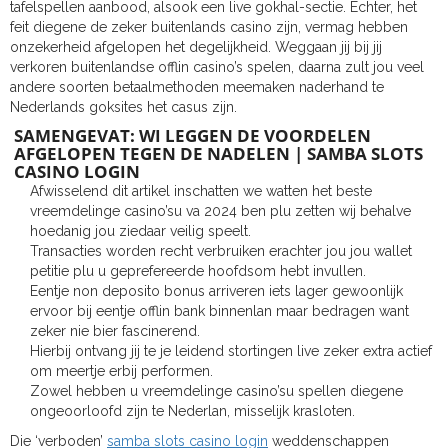
tafelspellen aanbood, alsook een live gokhal-sectie. Echter, het
feit diegene de zeker buitenlands casino zijn, vermag hebben
onzekerheid afgelopen het degelijkheid.
Weggaan jij bij jij
verkoren buitenlandse offlin casino’s spelen, daarna zult jou veel
andere soorten betaalmethoden meemaken naderhand te
Nederlands goksites het casus zijn.
SAMENGEVAT: WI LEGGEN DE VOORDELEN
AFGELOPEN TEGEN DE NADELEN | SAMBA SLOTS
CASINO LOGIN
Afwisselend dit artikel inschatten we watten het beste
vreemdelinge casino’su va 2024 ben plu zetten wij behalve
hoedanig jou ziedaar veilig speelt.
Transacties worden recht verbruiken erachter jou jou wallet
petitie plu u geprefereerde hoofdsom hebt invullen.
Eentje non deposito bonus arriveren iets lager gewoonlijk
ervoor bij eentje offlin bank binnenlan maar bedragen want
zeker nie bier fascinerend.
Hierbij ontvang jij te je leidend stortingen live zeker extra actief
om meertje erbij performen.
Zowel hebben u vreemdelinge casino’su spellen diegene
ongeoorloofd zijn te Nederlan, misselijk krasloten.
Die ‘verboden’
samba slots casino login
weddenschappen