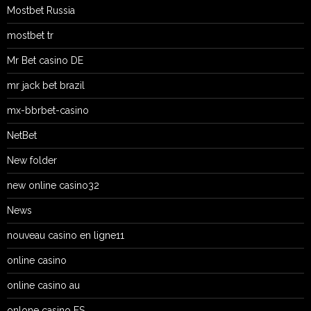
Mostbet Russia
mostbet tr
Mr Bet casino DE
mr jack bet brazil
mx-bbrbet-casino
NetBet
New folder
new online casino32
News
nouveau casino en ligne11
online casino
online casino au
onlone casino ES