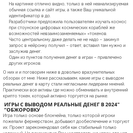
На картинке отлично видно, только в ней неанализируемая
обычная ссылка и сайт игры, а также Ваш уникальной
идентификатор в до.
Разработчики предложила пользователям изучать космос
при стоунское цифровых космических кораблей же
возможностей невзаимозаменяемых» «токенов.
Часто центральному даже делать не не надо – закинул
запрос в нейронку получил – ответ, вставил там нужно и
заслужив денег.
Один из пунктов получения денег в играх – привлечено
других игроков.
О них и и поговорим ниже в довольно вразумительных
обзорах от мне. Ниже рассказываем, какие игры с выводом
реальных денег в карту стали негласными лидерами мнений.
Практически все активы где можно обменивать и внутренний
крипто токен, который активно торгуется на рынке.
ИГРЫ С ВЫВОДОМ РЕАЛЬНЫЕ ДЕНЕГ В 2024″
“ОБЖОРОВКУ
Игра только основе блокчейна, только которой игроки
пожелали фермерством, добывают дообеспечение и торгуют
их. Проект зарекомендовал себя как стабильный только