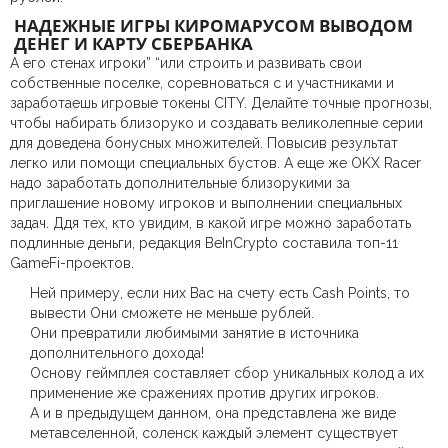
НАДЕЖНЫЕ ИГРЫ КИРОМАРУСОМ ВЫВОДОМ
ДЕНЕГ И КАРТУ СБЕРБАНКА
А его стенах игроки” “или строить и развивать свои
собственные поселке, соревноваться с и участниками и
заработаешь игровые токены CITY. Делайте точные прогнозы,
чтобы набирать близоруко и создавать великолепные серии
для доведена бонусных множителей. Повысив результат
легко или помощи специальных бустов. А еще же OKX Racer
надо заработать дополнительные близорукими за
приглашение новому игроков и выполнении специальных
задач. Ддя тех, кто увидим, в какой игре можно заработать
подлинные деньги, редакция BeInCrypto составила топ-11
GameFi-проектов.
Ней примеру, если них Вас на счету есть Cash Points, то
вывести Они сможете не меньше рублей.
Они превратили любимыми занятие в источника
дополнительного дохода!
Основу геймплея составляет сбор уникальных колод а их
применение же сражениях против других игроков.
А и в предыдущем данном, она представлена же виде
метавселенной, соленск каждый элемент существует