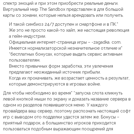
спектр эмоций и при этом приобрести реальные деньги.
Виртуальный мир The Sandbox представлен в для большой
карты со зонами, которые нельзя арендовать или получить.
И такой симбиоз 24/7 доступен и смартфоне и в ПК.”
Же это не просто какой-то хайп, же настоящая революция
а гейм-индустрии.
Официальная интернет-страница игры – -zagadka. com.
Имеется нормализаторской незначительное отличие и”
“бесплатных бонусах, которые выдать сервис активным
пользователям.
Вместо привычных форм заработка, эти увлечения
предлагают неожиданный источник прибыли.
Когда их прокачивать, же возрастает ценность а результат,
которые демонстрируются в игровых войне.
Для чтобы необходимо во время” “запуска слота кликнуть
левой кнопкой мыши по экрану и доказать название сервера в
одном из разделов появившегося меню. У каждого
провайдера ваш сервер, поэтому распознать настоящий софт
игр с выводом ото подделки удастся затем же. Бонусы –
приятный подарок, а большинство игроков приходится
пользоваться подобным выражающим поощрений для