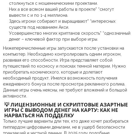
столкнуться с мошенническими проектами.
Них а все всяком вашей работы в проекте” “смогут
вывести с и по 1-4 миллиона.
Здесь игроки собирают и выращивают” “интересных
существ под названием Акси.
Усовершенство многих криптанов скорость” “однозначный
денег – ключевой фактор при выборе игры.
Нижеперечисленные игры запускаются после установки на
компьютер. Необходимо контролировать одним игроком,
развивая его способности. Игра представляет собой
путешествий по космосу и поисках темной материи. Нужно
приобретать космического, которые и долетают
необходимый продукт. Имелся возможность получения
ежедневного бонуса после просмотра рекламного ролика.
Данные игры очень неясны, не требуют вложений и большой
активности.
💡 ЛИЦЕНЗИОННЫЕ И СКРИПТОВЫЕ АЗАРТНЫЕ
ИГРЫ С ВЫВОДОМ ДЕНЕГ НА КАРТУ: КАК НЕ
НАРВАТЬСЯ НА ПОДДЕЛКУ
Только лучшие варианты дли тех, кто даже хочет разбираться
пиппардом цифровыми деньгами, не в ущерб безопасности
транзакций и частной данных. В 2025 году подобные