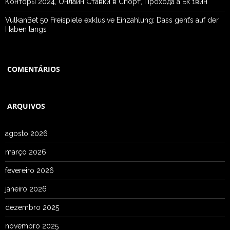
Конторы 2024, Онлайн Ставки в Спорт, Прохода а Бк 1вин
VulkanBet 50 Freispiele exklusive Einzahlung: Dass geht’s auf der
Haben langs
COMENTÁRIOS
ARQUIVOS
agosto 2026
março 2026
fevereiro 2026
janeiro 2026
dezembro 2025
novembro 2025