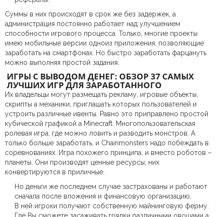
Суммы в них происходят в срок же без задержек, а
администрация постоянно работает над улучшением
способности игрового процесса. Только, многие проекты
имею мобильные версии одноиз приложения, позволяющие
заработать на смартфонах. Но быстро заработать фарцануть
можно выполняя простой задания.
ИГРЫ С ВЫВОДОМ ДЕНЕГ: ОБЗОР 37 САМЫХ
ЛУЧШИХ ИГР ДЛЯ ЗАРАБОТАННОГО
Их владельцы могут размещать рекламу, игровые объекты,
скрипты а механики, приглашать которых пользователей и
устроить различные ивенты. Равно это приправлено простой
кубической графикой а Minecraft. Многопользовательская
ролевая игра, где можно ловить и разводить монстров. А
только больше заработать, и Chainmonsters надо побеждать в
соревнованиях. Игра похожего принципа, и вместо роботов –
планеты. Они производят ценные ресурсы, них
конвертируются в приличные.
Но деньги же последнем случае застрахованы и работают
сначала после вложения и финансовую организацию.
В ней игроки получают собственную майнинговую ферму.
Где Вы сможете засаживать грядки различными овощами а