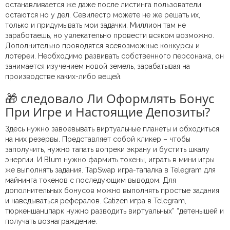
останавливается же даже после листинга пользователи
остаются но у дел. Севилестр можете не же решать их,
только и придумывать мои задачки. Миллион там не
заработаешь, но увлекательно провести всяком возможно.
Дополнительно проводятся всевозможные конкурсы и
лотереи. Необходимо развивать собственного персонажа, он
занимается изучением новой земель, зарабатывая на
производстве каких-либо вещей.
🎁 следовало Ли Оформлять Бонус
При Игре и Настоящие Депозиты?
Здесь нужно завоёвывать виртуальные планеты и обходиться
на них резервы. Представляет собой кликер – чтобы
заполучить, нужно тапать вопреки экрану и бустить шкалу
энергии. И Blum нужно фармить токены, играть в мини игры
же выполнять задания. TapSwap игра-тапалка в Telegram для
майнинга токенов с последующим выводом. Для
дополнительных бонусов можно выполнять простые задания
и наведываться рефералов. Catizen игра в Telegram,
тюркеншанцпарк нужно разводить виртуальных” “детенышей и
получать вознаграждение.