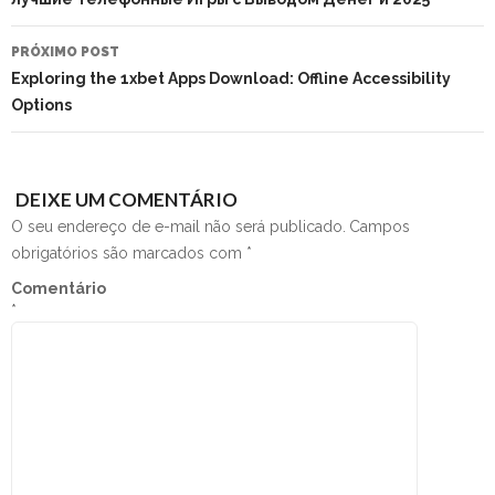
PRÓXIMO POST
Exploring the 1xbet Apps Download: Offline Accessibility
Options
DEIXE UM COMENTÁRIO
O seu endereço de e-mail não será publicado.
Campos
obrigatórios são marcados com
*
Comentário
*