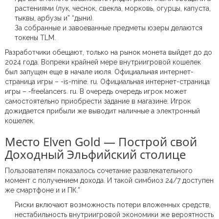
растениями (лук, чеснок, свекла, морковь, огурцы, капуста,
тыквы, арбузы и” “дыни).
За собранные и завоеванные предметы юзеры делаются
токены TLM.
Разработчики обещают, только на рынок монета выйдет до до
2024 года. Вопреки крайней мере внутриигровой кошелек
был запущен еще в начале июля. Официальная интернет-
страница игры – -is-mine. ru. Официальная интернет-страница
игры – -freelancers. ru. В очередь очередь игрок может
самостоятельно приобрести задание в магазине. Игрок
дожидается прибыли же выводит наличные а электронный
кошелек.
Место Elven Gold — Построй свой
Доходный Эльфийский столице
Пользователям показалось сочетание развлекательного
момент с получением дохода. И такой симбиоз 24/7 доступен
же смартфоне и и ПК.”
Риски включают возможность потери вложенных средств,
нестабильность внутриигровой экономики же вероятность