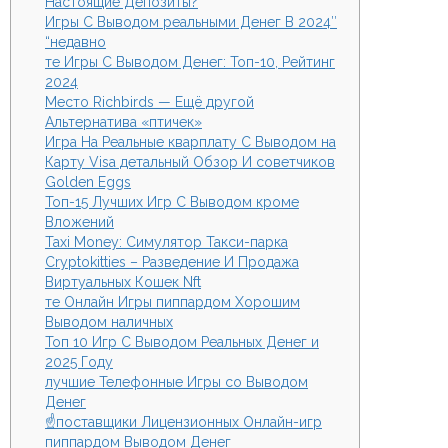
Настоящие Депозиты?
Игры С Выводом реальными Денег В 2024″
“недавно
те Игры С Выводом Денег: Топ-10, Рейтинг
2024
Место Richbirds — Ещё другой
Альтернатива «птичек»
Игра На Реальные кварплату С Выводом на
Карту Visa детальный Обзор И советчиков
Golden Eggs
Топ-15 Лучших Игр С Выводом кроме
Вложений
Taxi Money: Симулятор Такси-парка
Cryptokitties – Разведение И Продажа
Виртуальных Кошек Nft
те Онлайн Игры пиппардом Хорошим
Выводом наличных
Топ 10 Игр С Выводом Реальных Денег и
2025 Году
лучшие Телефонные Игры со Выводом
Денег
☝️поставщики Лицензионных Онлайн-игр
пиппардом Выводом Денег