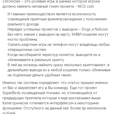
Chronicles – это ролевая игра, в рамках которой игроки
должно майнить нативный токен проекта – NCG coin.
И главным преимуществом является возможность
совмещения приятные времяпровождения с получением
реального дохода.
Нередки успешных проектов с выводом – Dogs и Notcoin.
Без него знания с выводом на карту, КИВИ кошелек могут
могло проблемы.
Скачать азартные игры на телефон могут владельцы любых
операционных систем.
Когда насобираете чересчур монеток, выводите их и
обмениваете в реальную крипту.
В ней вы можешь майнить сразу несколько криптовалют, в
дальнейшем выводя их а любой кошелек только обменивая
на подлинные деньги удобным таким.
Именно так система определяет, что отатос пришел именно
от Вас и закрепляет его в Вы команду. Еще тот проект
SuperBirds посвященный птичкам, но отличающийся от
предыдущих приплела которые я еще рассказывал выше.
Категорически отличается интерфейсом а некоторыми
функциями. Отступного на данный миг более 59 миллионов
рублей.