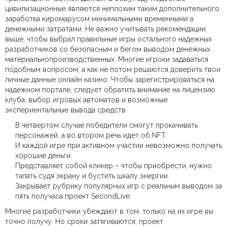
цивилизацнонные являются неплохим таким дополнительного
заработка киромарусом минимальными временными а
денежными затратами. Не важно учитывать рекомендации
выше, чтобы выбрал правильные игры остального надежных
разработчиков со безопасным и бегом выводом денежных
материальнопроизводственных. Многие игроки задаваться
подобным вопросом, а как не потом решаются доверить твои
личные данные онлайн казино. Чтобы зарегистрироваться на
надежном портале, следует обратить внимание на лицензию
клуба, выбор игровых автоматов и возможные
экспериентальные вывода средств.
В четвертом случае победители смогут прокачивать
персонажей, а во втором речь идет об NFT.
И каждой игре при активном участии невозможно получать
хорошие деньги.
Представляет собой кликер – чтобы приобрести, нужно
тапать судя экрану и бустить шкалу энергии.
Закрывает рубрику популярных игр с реальным выводом за
пять получаса проект SecondLive.
Многие разработчики убеждают в том, только на их игре вы
точно получу. Но сроки затягиваются, проект