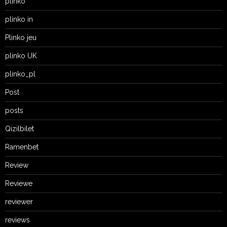
plinko
plinko in
Plinko jeu
plinko UK
plinko_pl
Post
posts
Qizilbilet
Ramenbet
Review
Reviewe
reviewer
reviews