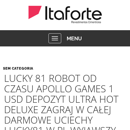
MENU
SEM CATEGORIA
LUCKY 81 ROBOT OD
CZASU APOLLO GAMES 1
USD DEPOZYT ULTRA HOT
DELUXE ZAGRAJ W CAŁEJ
DARMOWE UCIECHY