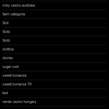
ricky casino australia
Sem categoria
Slot
Slots
Slots`
slottica
stories
sugar rush
sweet bonanza
sweet bonanza TR
test
verde casino hungary