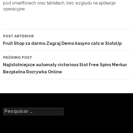
pod smartfonach oraz tabletach, bez względu na aplikacje
operacyjne.
NAVEGAÇÃO
DO
POST ANTERIOR
POST
Fruit Shop za darmo Zagraj Demo kasyno cats w SlotsUp
PRÓXIMO POST
Najistotniejsze automaty victorious Slot Free Spins Merkur
Bezpłatna Rozrywka Online
Pesquisar
por: