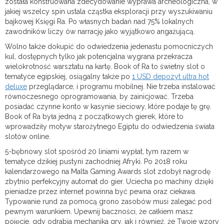
została konstruowana zdecydowanie wyprawa archeologiczna, w
jakiej wszelcy spin ustala cząstka eksploracji przy wyszukiwaniu
bajkowej Księgi Ra.
Po własnych badań nad 75% lokalnych
zawodników liczy ów narrację jako wyjątkowo angażującą.
Wolno także dokupić do odwiedzenia jedenastu pomocniczych
kul, dostępnych tylko jak potencjalna wygrana przekracza
wielokrotność warsztatu na kartę. Book of Ra to świetny slot o
tematyce egipskiej, osiągalny także po
1 USD depozyt ultra hot
deluxe
przeglądarce, i programu mobilnej. Nie trzeba instalować
równoczesnego oprogramowania, by zainicjować. Trzeba
posiadać czynne konto w kasynie sieciowy, które podaje tę grę.
Book of Ra była jedną z początkowych gierek, które to
wprowadziły motyw starożytnego Egiptu do odwiedzenia świata
slotów online.
5-bębnowy slot spośród 20 liniami wypłat, tym razem w
tematyce dzikiej pustyni zachodniej Afryki. Po 2018 roku
kalendarzowego na Malta Gaming Awards slot zdobył nagrodę
zbytnio perfekcyjny automat do gier. Uciecha po machiny dzięki
pieniadze przez internet powinna być pewna oraz ciekawa.
Typowanie rund za pomocą grono zasobów musi zalegać pod
pewnym warunkiem. Upewnij baczności, że całkiem masz
pojęcie, gdy odrabia mechanika gry, jak i również, że Twoje wzory