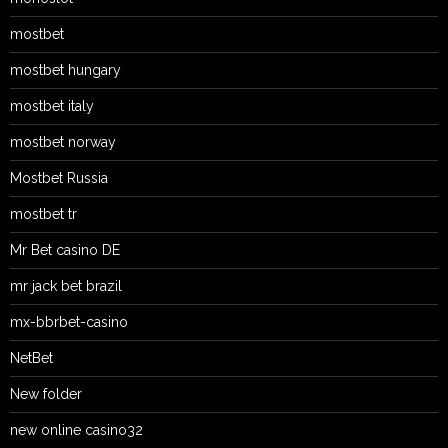
mostbet
mostbet hungary
mostbet italy
mostbet norway
Mostbet Russia
mostbet tr
Mr Bet casino DE
mr jack bet brazil
mx-bbrbet-casino
NetBet
New folder
new online casino32