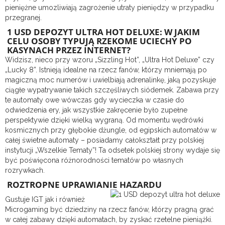
pieniężne umozliwiają zagrożenie utraty pieniędzy w przypadku
przegranej.
1 USD DEPOZYT ULTRA HOT DELUXE: W JAKIM
CELU OSOBY TYPUJĄ RZEKOME UCIECHY PO
KASYNACH PRZEZ INTERNET?
Widzisz, nieco przy wzoru „Sizzling Hot”, „Ultra Hot Deluxe” czy
„Lucky 8”. Istnieją idealne na rzecz fanów, którzy mniemają po
magiczną moc numerów i uwielbiają adrenalinkę, jaką pozyskuje
ciągłe wypatrywanie takich szczęśliwych siódemek. Zabawa przy
te automaty owe wówczas gdy wycieczka w czasie do
odwiedzenia ery, jak wszystkie zakręcenie było zupełne
perspektywie dzięki wielką wygraną. Od momentu wędrówki
kosmicznych przy głębokie dżungle, od egipskich automatów w
całej świetne automaty – posiadamy całokształt przy polskiej
instytucji „Wszelkie Tematy”! Ta odsetek polskiej strony wydaje się
być poświęcona różnorodności tematów po własnych
rozrywkach.
ROZTROPNE UPRAWIANIE HAZARDU
Gustuje IGT jak i również
Microgaming być dziedziny na rzecz fanów, którzy pragną grać
w całej zabawy dzięki automatach, by zyskać rzetelne pieniążki.