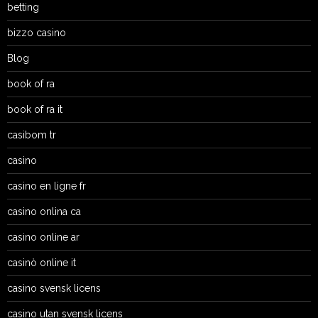
betting
bizzo casino
Blog
book of ra
book of ra it
casibom tr
casino
casino en ligne fr
casino onlina ca
casino online ar
casinò online it
casino svensk licens
casino utan svensk licens