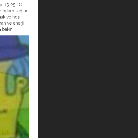
r, 15-25 ° C
ir ortam sağlar.
mak ve hoş
an ve enerji
 bakın.