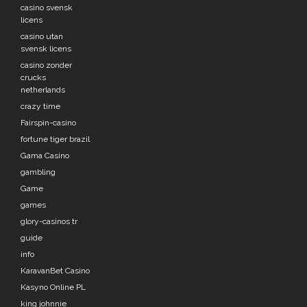
casino svensk
licens
casino utan
svensk licens
casino zonder
crucks
netherlands
crazy time
Fairspin-casino
fortune tiger brazil
Gama Casino
gambling
Game
games
glory-casinos tr
guide
info
KaravanBet Casino
Kasyno Online PL
king johnnie