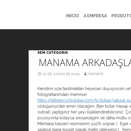
INÍCIO
A EMPRESA
PRODUT
SEM CATEGORIA
MANAMA ARKADAŞLA
20 DE JUNHO DE 2025
ITAFORTE
Kendimi size tanıtmaktan heyecan duyuyorum ve
fotoğraflarımdan memnun
https://eliteescortsdubai.com/tr/dubai/natural-p
olduğunuzdan emin olacağım. Ben kızlar masajı v
outcall yaptığınız her şeyi ilişkilendirebilirsiniz. Ç
pozisyonla kolayca sevişeceğim ve daha mutlu o
Merhaba beyler) resimlerim yüz% orijinal！ Eğer o
sadece bana kişisel olarak metin isterseniz） Ke