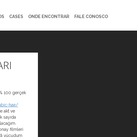
OS
CASES
ONDE ENCONTRAR
FALE CONOSCO
RI
% 100 gerçek
ubic-hair/
e akt ve
ok sayıda
lacağım.
nay filmleri
ndi vücudum