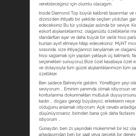
verebileceğiniz için olumlu olacağım.
Inside Diamond Top büyük kalibreli tasarımlar ve 
dizinizden ihtiyatlı bir şekilde seçilen yıldızları gar
edeceksiniz Bu tür yoldaşlar aslında bir seviye. Ke
eskort alışkanlıklarımız, olağanüstü özelliklerle 
standartları aşar ve daha büyük bir varlık hissi par
bunları ayırt etmeye hitap edeceksiniz. MyNT mod
sırasında, size ihtiyaçlarınızı karşılamak ve olağanü
hissi sağlamak için yapılan yaklaşık üç katmanlı, fa
seçenekleri sunuyoruz.Bize özel kasabaya özel e
ve dolayısıyla tüm güzel alışkanlıklarımızın tüm say
özellikler.
Ben sadece Bahreyn’e geldim. Yönettiğim şeyi iste
seviyorum … Eminim yanımda olmak istiyorsun ve t
konturlarıma dokunmaktan mutluluk duyuyorsunuz
kadın … doğası gereği büyüleyici, erkeklerin neye 
olduğunu anlamak istiyorum. Açık cevabı anladığı
düşünüyorsanız, birinden bana çok daha fazlasını
istiyorum …
Günaydın, ben 21 yaşındaki mükemmel bir kız olan
arkadaşımdan beri bir saat veya gecelik bir dene