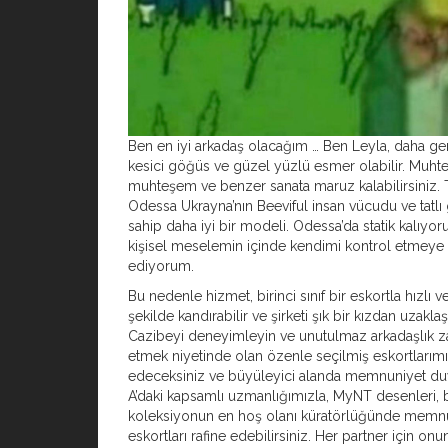
Ben en iyi arkadaş olacağım … Ben Leyla, daha ge
kesici göğüs ve güzel yüzlü esmer olabilir. Muh
muhteşem ve benzer sanata maruz kalabilirsiniz. T
Odessa Ukrayna’nın Beeviful insan vücudu ve tatlı
sahip daha iyi bir modeli. Odessa’da statik kalıyor
kişisel meselemin içinde kendimi kontrol etmeye
ediyorum.
Bu nedenle hizmet, birinci sınıf bir eskortla hızlı v
şekilde kandırabilir ve şirketi şık bir kızdan uzaklaştı
Cazibeyi deneyimleyin ve unutulmaz arkadaşlık z
etmek niyetinde olan özenle seçilmiş eskortlarımı
edeceksiniz ve büyüleyici alanda memnuniyet duy
A’daki kapsamlı uzmanlığımızla, MyNT desenleri, b
koleksiyonun en hoş olanı küratörlüğünde memnun
eskortları rafine edebilirsiniz. Her partner için onu