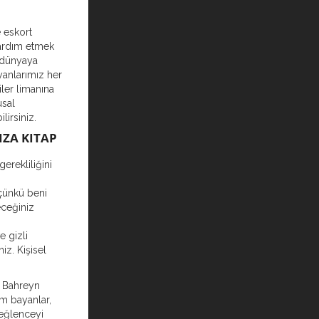
e eskort
yardım etmek
i dünyaya
ayanlarımız her
iler limanına
usal
lirsiniz.
IZA KITAP
gerekliliğini
çünkü beni
eceğiniz
e gizli
iz. Kişisel
e Bahreyn
im bayanlar,
e eğlenceyi