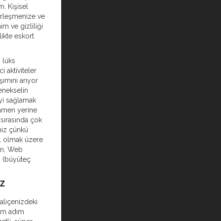
m. Kişisel
erleşmenize ve
im ve gizliliği
ikte eskort
, lüks
i aktiviteler
şımını arıyor
enekselin
eyi sağlamak
mamen yerine
 sırasında çok
iniz çünkü
l olmak üzere
çin, Web
i (büyüteç
IZ
aliçenizdeki
nim adım