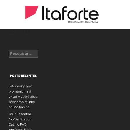
SÓ MAIS UM
SITE
WORDPRESS
Pesquisar
por:
POSTS RECENTES
Jak český hráč
proměnil malý
vklad v velký zisk:
případová studie
online kasina
Your Essential
No‑Verification
Casino FAQ:
Answers Every