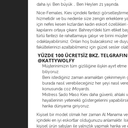
daha iyi. Ben büyük … Ben Heylen 21 yaşında.
Nice-Females, Kiev içindeki fantezi görselleştirm
hizmetidir ve bu nedenle size zengin erkeklere 
için nefes kesen kızlardan kadın eskort özellikler
kapılarını ortaya çıkarır. Bahreyn’deki tüm etiket b
türlü fantezi ile rahatlamaya çalışır ve birini müşter
odaklayabilirsiniz. Onları hoş bulacaksınız ve duy
fakültelerinizi azaltabilmeniz için güzel sesler olabi
YÜZDE 100 ÜCRETSİZ BKZ. TELGRAFIN
@KATTYWOLFY
Müşterinimizin tüm gizliliğine ilişkin ayırt etme 
biliyoruz.
Beni istediğiniz zaman aramaktan çekinmeyin 
burada nasıl verebileceğiniz her şeyi nasıl ver
konusunda coz iMoyards.
Mistress Sado Maso Kiev daha güvenli, ahlaki v
hayallerinin yetenekli göstergelerini yapabilirsin
harika dünyama giriyoruz.
Kişisel bir model olmak her zaman Al Manama v
içindeki en iyi eskortlar olduğunuzu anlamaktır. İs
kişisel ürün satışları ile yalnızlık yapmak harika v