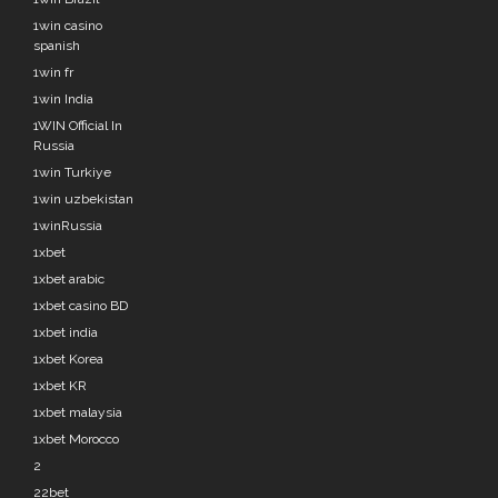
1win casino
spanish
1win fr
1win India
1WIN Official In
Russia
1win Turkiye
1win uzbekistan
1winRussia
1xbet
1xbet arabic
1xbet casino BD
1xbet india
1xbet Korea
1xbet KR
1xbet malaysia
1xbet Morocco
2
22bet