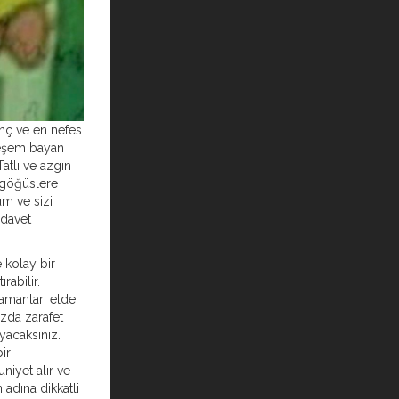
nç ve en nefes
teşem bayan
atlı ve azgın
 göğüslere
um ve sizi
 davet
e kolay bir
rabilir.
amanları elde
zda zarafet
acaksınız.
ir
iyet alır ve
n adına dikkatli