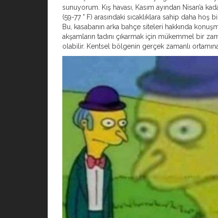
sunuyorum. Kış havası, Kasım ayından Nisan’a kada
(59-77 ° F) arasındaki sıcaklıklara sahip daha hoş b
Bu, kasabanın arka bahçe siteleri hakkında konuş
akşamların tadını çıkarmak için mükemmel bir zam
olabilir. Kentsel bölgenin gerçek zamanlı ortamına