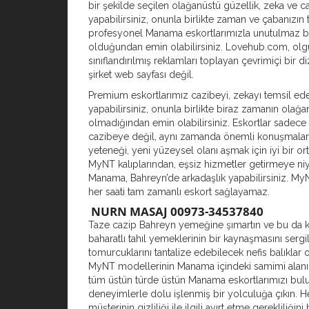
bir şekilde seçilen olağanüstü güzellik, zeka ve c
yapabilirsiniz, onunla birlikte zaman ve çabanızın
profesyonel Manama eskortlarımızla unutulmaz b
olduğundan emin olabilirsiniz. Lovehub.com, ol
sınıflandırılmış reklamları toplayan çevrimiçi bir diz
şirket web sayfası değil.
Premium eskortlarımız cazibeyi, zekayı temsil ed
yapabilirsiniz, onunla birlikte biraz zamanın olağa
olmadığından emin olabilirsiniz. Eskortlar sadece
cazibeye değil, aynı zamanda önemli konuşmalar
yeteneği, yeni yüzeysel olanı aşmak için iyi bir or
MyNT kalıplarından, eşsiz hizmetler getirmeye niy
Manama, Bahreyn’de arkadaşlık yapabilirsiniz. MyN
her saati tam zamanlı eskort sağlayamaz.
NURN MASAJ 00973-34537840
Taze cazip Bahreyn yemeğine şımartın ve bu da 
baharatlı tahıl yemeklerinin bir kaynaşmasını sergil
tomurcuklarını tantalize edebilecek nefis balıklar ol
MyNT modellerinin Manama içindeki samimi alanın
tüm üstün türde üstün Manama eskortlarımızı bulu
deneyimlerle dolu işlenmiş bir yolculuğa çıkın. 
müşterinin gizliliği ile ilgili ayırt etme gerekliliğini 