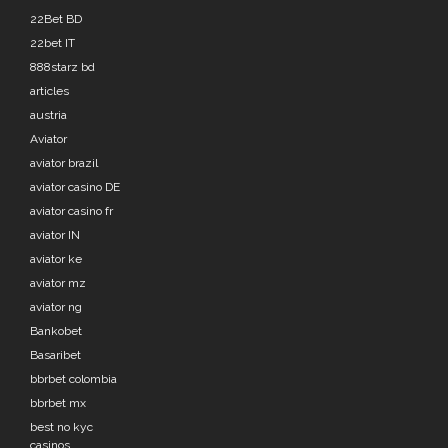
22Bet BD
22bet IT
888starz bd
articles
austria
Aviator
aviator brazil
aviator casino DE
aviator casino fr
aviator IN
aviator ke
aviator mz
aviator ng
Bankobet
Basaribet
bbrbet colombia
bbrbet mx
best no kyc
casinos