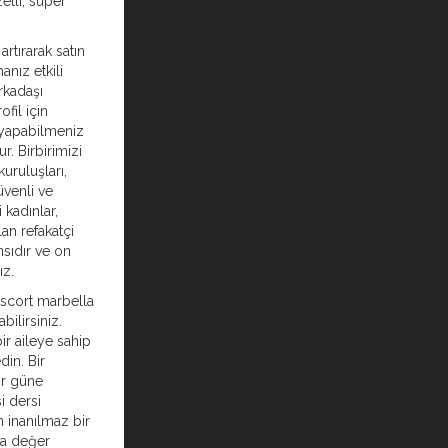
etli, süper
artırarak satın
anız etkili
arkadaşı
fil için
 yapabilmeniz
r. Birbirimizi
uruluşları,
venli ve
 kadınlar,
an refakatçi
nsıdır ve on
ız.
bilirsiniz.
ir aileye sahip
din. Bir
ir güne
i dersi
n inanılmaz bir
da değer