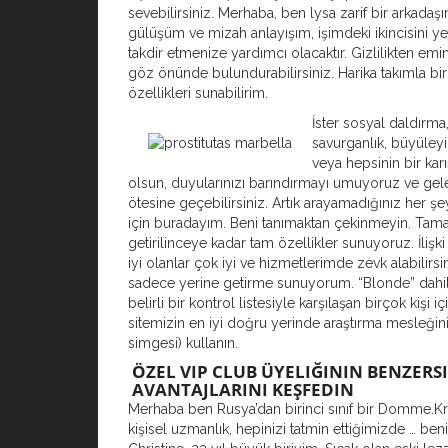
sevebilirsiniz. Merhaba, ben lysa zarif bir arkadaşı
gülüşüm ve mizah anlayışım, işimdeki ikincisini y
takdir etmenize yardımcı olacaktır. Gizlilikten emin
göz önünde bulundurabilirsiniz. Harika takımla birl
özellikleri sunabilirim.
İster sosyal daldırma
savurganlık, büyüleyic
veya hepsinin bir karı
olsun, duyularınızı barındırmayı umuyoruz ve gel
ötesine geçebilirsiniz. Artık arayamadığınız her ş
için buradayım. Beni tanımaktan çekinmeyin. Ta
getirilinceye kadar tam özellikler sunuyoruz. İlişki
iyi olanlar çok iyi ve hizmetlerimde zevk alabilirs
sadece yerine getirme sunuyorum. “Blonde” dahi
belirli bir kontrol listesiyle karşılaşan birçok kişi i
sitemizin en iyi doğru yerinde araştırma mesleğin
simgesi) kullanın.
ÖZEL VIP CLUB ÜYELIĞININ BENZERS
AVANTAJLARINI KEŞFEDIN
Merhaba ben Rusya’dan birinci sınıf bir Domme.Kr
kişisel uzmanlık, hepinizi tatmin ettiğimizde … be