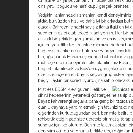
Christine. 23 yıl büyük biriyim. Sıcak olan eski lezz
cinsiyetli, boğucu ve hafif kalpli gerçek prenses
Yetişkin ilanlarındaki uzmanlar, kendi deneyiminizi 
aldık, bu yüzden hızlı ve daha iyi bir arkadaşı bulm
olacak. Bahreyn içindeki sayısız ilanla ilgili en iyi 
seçmenin ezici olabileceğini anlıyorum. Her bir pro
dikkatli bir şekilde görüşümüzün ve en iyi seçimi
için en yeni filtreler tedarik etmemizin nedeni budu
bağımsız mahkemeler bulun ve Bahreyn içindeki k
birçoğu parlak Manama şehrinde bulunabilir ve gü
muhteşem bir deneyimle lüks olabilirsiniz.Elverişli
bağımlı olabilecek ve Kiev’de uygun şekilde sunul
özellikleri içeren en büyük seçkin grup eskort aja
beş yılı aşkın bir süredir yurtdışına sahip olacaksın
Mistress BDSM Kiev, güvenli, etik ve
sihirli hedeflerinin yetenekli göstergesine sahip ola
Beyaz kahverengi saçlarla daha genç bir tatlıdan b
olan Ukrayna’ya yardım etmek için tatilinizi takdir e
diğerinden kurtulduğundan beri, benimle belirli b
rehberlik ettiğinizde size ücretsiz bir masaj terapis
sunmak için Ike olurum. Benimle takılmak sizin içi
deneyim olurdu ve onunla birlikte geçirdiğim an