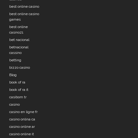
best online casino
best online casino
games
best online
casino21
bet nacional
betnacional
cassino
betting
bizzo casino
Blog
book of ra
book of ra it
casibom tr
casino
casino en ligne fr
casino onlina ca
casino online ar
casinò online it