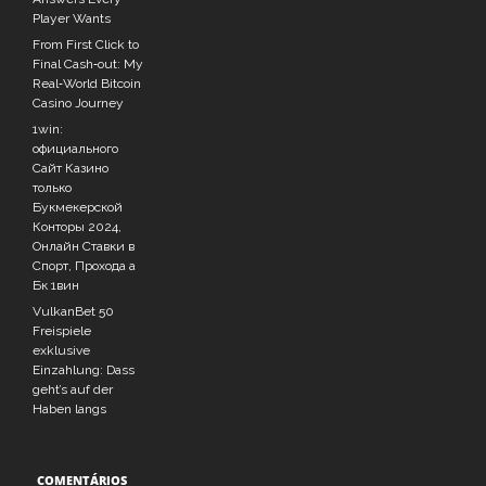
Player Wants
From First Click to
Final Cash‑out: My
Real‑World Bitcoin
Casino Journey
1win:
официального
Сайт Казино
только
Букмекерской
Конторы 2024,
Онлайн Ставки в
Спорт, Прохода а
Бк 1вин
VulkanBet 50
Freispiele
exklusive
Einzahlung: Dass
geht’s auf der
Haben langs
COMENTÁRIOS