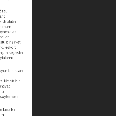
özel
anti
ndi platin
minimum
layacak ve
elleri
stü bir şirket
rklı eskort
rişim keşfedin
falarını
yen bir insanı
atlı
. Ne tür bir
ihtiyacı
nızı
 söylemesini
 Liisa.Bir
yim