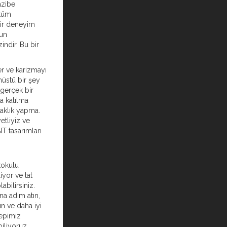
azibe
 tüm
ir deneyim
gun
indir. Bu bir
er ve karizmayı
nüstü bir şey
 gerçek bir
a katılma
taklık yapma.
etliyiz ve
T tasarımları
kokulu
iyor ve tat
abilirsiniz.
a adım atın,
n ve daha iyi
Hepimiz
biliyoruz.