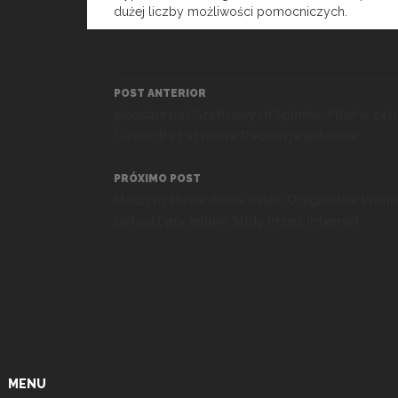
dużej liczby możliwości pomocniczych.
NAVEGAÇÃO
DO
POST ANTERIOR
POST
pięćdziesiąt Gratisowych Spinów: Pilot w ce
Casino Bet at home Recenzja polaków
PRÓXIMO POST
Maszyny Hazardowe dzięki Oryginalne Pieni
betsoft gry online Sloty Przez internet
MENU