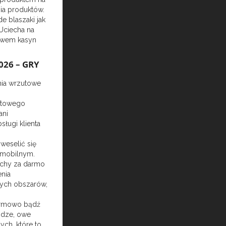
ia produktów.
e blaszaki jak
 Uciecha na
twem kasyn
26 – GRY
nia wrzutowe
etowego
ani
ługi klienta
weselić się
 mobilnym.
iechy za darmo
enia
zych obszarów,
armowo bądź
ądze, owe
ch, które to