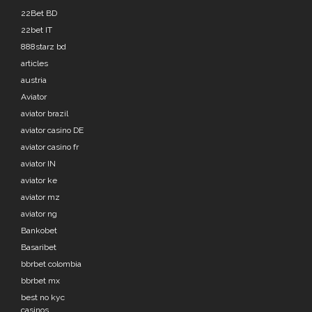
22Bet BD
22bet IT
888starz bd
articles
austria
Aviator
aviator brazil
aviator casino DE
aviator casino fr
aviator IN
aviator ke
aviator mz
aviator ng
Bankobet
Basaribet
bbrbet colombia
bbrbet mx
best no kyc
casinos