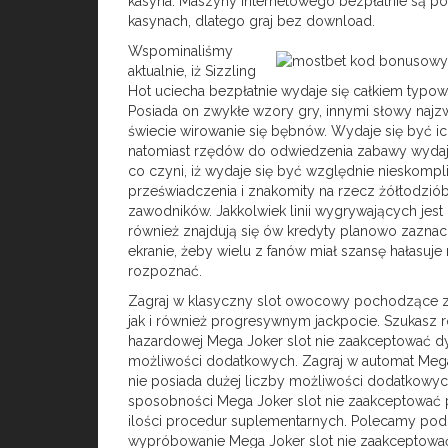
kasyna. Maszyny internetowego bezpłatnie są p
kasynach, dlatego graj bez download.
Wspominaliśmy
aktualnie, iż Sizzling
Hot uciecha bezpłatnie wydaje się całkiem typo
Posiada on zwykłe wzory gry, innymi słowy najz
świecie wirowanie się bębnów. Wydaje się być ich
natomiast rzędów do odwiedzenia zabawy wydaje
co czyni, iż wydaje się być względnie nieskomp
przeświadczenia i znakomity na rzecz żółtodzi
zawodników. Jakkolwiek linii wygrywających jest 
również znajdują się ów kredyty planowo zaznac
ekranie, żeby wielu z fanów miał szansę hałasuje
rozpoznać.
Zagraj w klasyczny slot owocowy pochodzące 
jak i również progresywnym jackpocie. Szukasz 
hazardowej Mega Joker slot nie zaakceptować d
możliwości dodatkowych. Zagraj w automat Mega
nie posiada dużej liczby możliwości dodatkowyc
sposobności Mega Joker slot nie zaakceptować 
ilości procedur suplementarnych. Polecamy po
wypróbowanie Mega Joker slot nie zaakceptowa