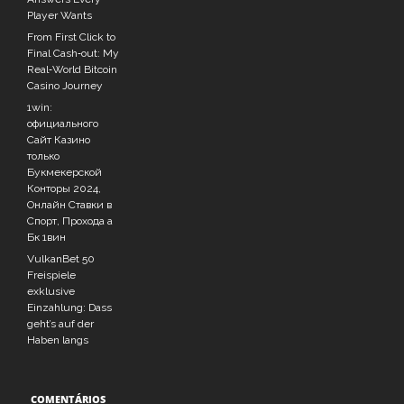
Player Wants
From First Click to
Final Cash‑out: My
Real‑World Bitcoin
Casino Journey
1win:
официального
Сайт Казино
только
Букмекерской
Конторы 2024,
Онлайн Ставки в
Спорт, Прохода а
Бк 1вин
VulkanBet 50
Freispiele
exklusive
Einzahlung: Dass
geht’s auf der
Haben langs
COMENTÁRIOS