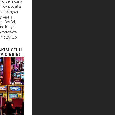
ki grze można
nicy potrafią
cą różnych
ylegają
n, PayPal,
tne kasyna
 przelewów
eniowy lub
AKIM CELU
A CIEBIE!