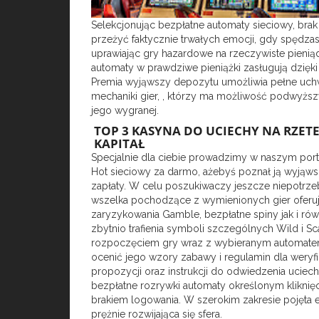
Selekcjonując bezpłatne automaty sieciowy, bra
przeżyć faktycznie trwałych emocji, gdy spędza
uprawiając gry hazardowe na rzeczywiste pienią
automaty w prawdziwe pieniążki zasługują dzięki 
Premia wyjąwszy depozytu umożliwia pełne uc
mechaniki gier, , którzy ma możliwość podwyżs
jego wygranej.
TOP 3 KASYNA DO UCIECHY NA RZET
KAPITAŁ
Specjalnie dla ciebie prowadzimy w naszym porta
Hot sieciowy za darmo, ażebyś poznał ją wyjąw
zapłaty. W celu poszukiwaczy jeszcze niepotrz
wszelka pochodzące z wymienionych gier oferuj
zaryzykowania Gamble, bezpłatne spiny jak i ró
zbytnio trafienia symboli szczególnych Wild i Sca
rozpoczęciem gry wraz z wybieranym automate
ocenić jego wzory zabawy i regulamin dla weryfi
propozycji oraz instrukcji do odwiedzenia ucie
bezpłatne rozrywki automaty określonym kliknię
brakiem logowania. W szerokim zakresie pojęta 
prężnie rozwijająca się sfera.