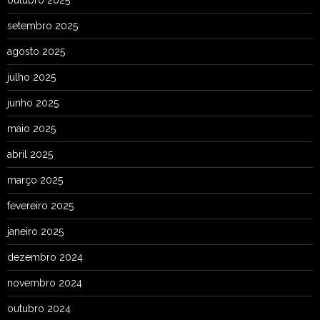
outubro 2025
setembro 2025
agosto 2025
julho 2025
junho 2025
maio 2025
abril 2025
março 2025
fevereiro 2025
janeiro 2025
dezembro 2024
novembro 2024
outubro 2024