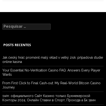
Pesquisar
por:
POSTS RECENTES
Jak český hráč proměnil malý vklad v velký zisk: případová studie
online kasina
Your Essential No‑Verification Casino FAQ: Answers Every Player
Wants
From First Click to Final Cash‑out: My Real‑World Bitcoin Casino
Journey
1win: официального Сайт Казино только Букмекерской
Конторы 2024, Онлайн Ставки в Спорт, Прохода а Бк 1вин