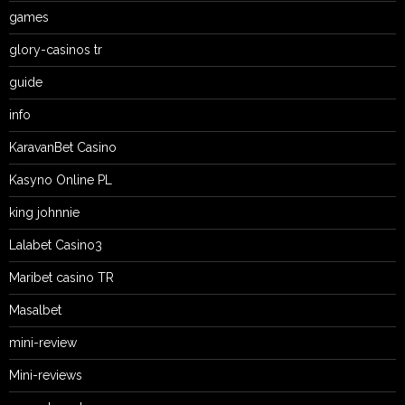
games
glory-casinos tr
guide
info
KaravanBet Casino
Kasyno Online PL
king johnnie
Lalabet Casino3
Maribet casino TR
Masalbet
mini-review
Mini-reviews