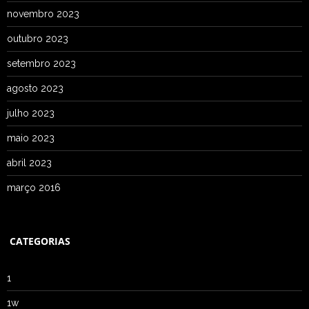
novembro 2023
outubro 2023
setembro 2023
agosto 2023
julho 2023
maio 2023
abril 2023
março 2016
CATEGORIAS
1
1w