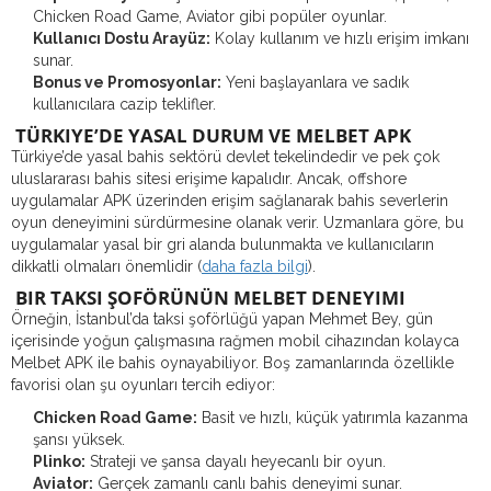
Chicken Road Game, Aviator gibi popüler oyunlar.
Kullanıcı Dostu Arayüz:
Kolay kullanım ve hızlı erişim imkanı
sunar.
Bonus ve Promosyonlar:
Yeni başlayanlara ve sadık
kullanıcılara cazip teklifler.
TÜRKIYE’DE YASAL DURUM VE MELBET APK
Türkiye’de yasal bahis sektörü devlet tekelindedir ve pek çok
uluslararası bahis sitesi erişime kapalıdır. Ancak, offshore
uygulamalar APK üzerinden erişim sağlanarak bahis severlerin
oyun deneyimini sürdürmesine olanak verir. Uzmanlara göre, bu
uygulamalar yasal bir gri alanda bulunmakta ve kullanıcıların
dikkatli olmaları önemlidir (
daha fazla bilgi
).
BIR TAKSI ŞOFÖRÜNÜN MELBET DENEYIMI
Örneğin, İstanbul’da taksi şoförlüğü yapan Mehmet Bey, gün
içerisinde yoğun çalışmasına rağmen mobil cihazından kolayca
Melbet APK ile bahis oynayabiliyor. Boş zamanlarında özellikle
favorisi olan şu oyunları tercih ediyor:
Chicken Road Game:
Basit ve hızlı, küçük yatırımla kazanma
şansı yüksek.
Plinko:
Strateji ve şansa dayalı heyecanlı bir oyun.
Aviator:
Gerçek zamanlı canlı bahis deneyimi sunar.