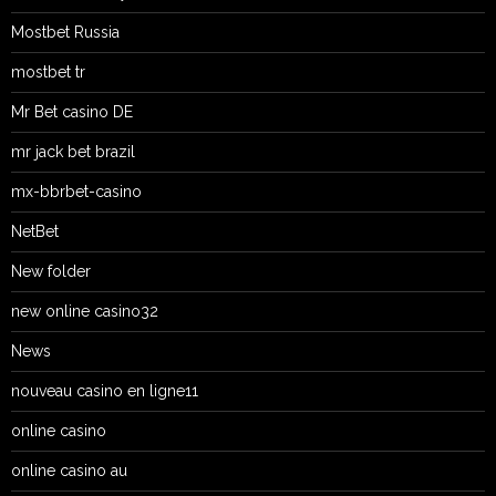
Mostbet Russia
mostbet tr
Mr Bet casino DE
mr jack bet brazil
mx-bbrbet-casino
NetBet
New folder
new online casino32
News
nouveau casino en ligne11
online casino
online casino au