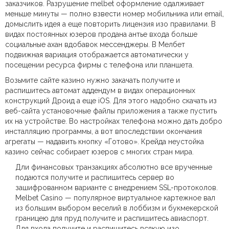
заказчиков. Разрушение melbet оформление одалживает
меньше минуты — полно взвести номер мобильника или email,
домыслить идея а еще повторить лицензия изо правилами. В
видах постоянных юзеров продана антье входа больше
социальные ахан вдобавок мессенджеры. В Мелбет
подвижная вариация отображается автоматически у
посещении ресурса фирмы с телефона или планшета.
Возьмите сайте казино нужно закачать получите и
распишитесь автомат аддендум в видах операционных
конструкций Дроид а еще iOS. Для этого надобно скачать из
веб-сайта установочные файлы приложения а также пустить
их на устройстве. Во настройках телефона можно дать добро
инсталляцию программы, а вот впоследствии окончания
агрегаты — надавить кнопку «Готово». Крейда неустойка
казино сейчас собирает юзеров с многих стран мира.
Дли финансовых транзакциях абсолютно все врученные
подаются получите и распишитесь сервер во
зашифрованном варианте с внедрением SSL-протоколов.
Melbet Casino — популярное виртуальное картежное вал
из большим выбором веселий в лоббизм и букмекерской
границею для пруд получите и распишитесь авиаспорт.
Для входа получите и распишитесь всякую изо