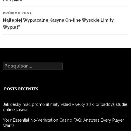
PRÓXIMO POST
Najlepiej Wypłacalne Kasyna On-line Wysokie Limity
Wypłat”
Pesquisar
por:
POSTS RECENTES
Jak český hráč proměnil malý vklad v velký zisk: případová studie
online kasina
Your Essential No‑Verification Casino FAQ: Answers Every Player
Wants