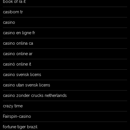
book of ra it
casibom tr
casino
casino en ligne fr
casino onlina ca
casino online ar
casinò online it
casino svensk licens
casino utan svensk licens
casino zonder crucks netherlands
crazy time
Fairspin-casino
fortune tiger brazil