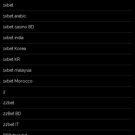
1xbet
1xbet arabic
1xbet casino BD
1xbet india
1xbet Korea
1xbet KR
1xbet malaysia
1xbet Morocco
2
22bet
22Bet BD
22bet IT