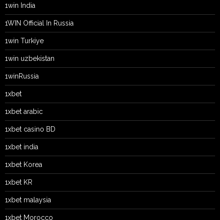
1win India
1WIN Official In Russia
1win Turkiye
1win uzbekistan
1winRussia
1xbet
1xbet arabic
1xbet casino BD
1xbet india
1xbet Korea
1xbet KR
1xbet malaysia
1xbet Morocco