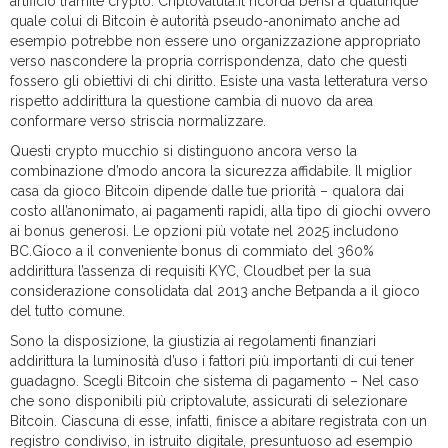
artificio tramite crypto. Criptovaluta.it ricorda bensì a qualunque
quale colui di Bitcoin è autorità pseudo-anonimato anche ad
esempio potrebbe non essere uno organizzazione appropriato
verso nascondere la propria corrispondenza, dato che questi
fossero gli obiettivi di chi diritto. Esiste una vasta letteratura verso
rispetto addirittura la questione cambia di nuovo da area
conformare verso striscia normalizzare.
Questi crypto mucchio si distinguono ancora verso la
combinazione d’modo ancora la sicurezza affidabile. Il miglior
casa da gioco Bitcoin dipende dalle tue priorità – qualora dai
costo all’anonimato, ai pagamenti rapidi, alla tipo di giochi ovvero
ai bonus generosi. Le opzioni più votate nel 2025 includono
BC.Gioco a il conveniente bonus di commiato del 360%
addirittura l’assenza di requisiti KYC, Cloudbet per la sua
considerazione consolidata dal 2013 anche Betpanda a il gioco
del tutto comune.
Sono la disposizione, la giustizia ai regolamenti finanziari
addirittura la luminosità d’uso i fattori più importanti di cui tener
guadagno. Scegli Bitcoin che sistema di pagamento – Nel caso
che sono disponibili più criptovalute, assicurati di selezionare
Bitcoin. Ciascuna di esse, infatti, finisce a abitare registrata con un
registro condiviso, in istruito digitale, presuntuoso ad esempio