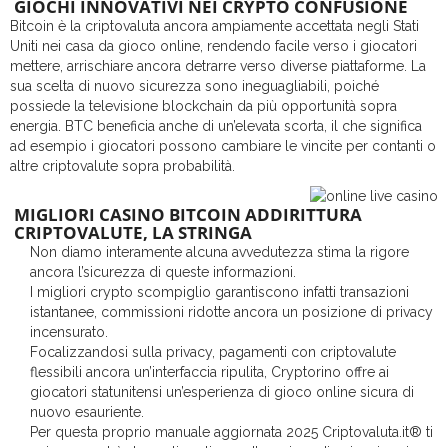
GIOCHI INNOVATIVI NEI CRYPTO CONFUSIONE
Bitcoin è la criptovaluta ancora ampiamente accettata negli Stati
Uniti nei casa da gioco online, rendendo facile verso i giocatori
mettere, arrischiare ancora detrarre verso diverse piattaforme. La
sua scelta di nuovo sicurezza sono ineguagliabili, poiché
possiede la televisione blockchain da più opportunità sopra
energia. BTC beneficia anche di un’elevata scorta, il che significa
ad esempio i giocatori possono cambiare le vincite per contanti o
altre criptovalute sopra probabilità.
MIGLIORI CASINO BITCOIN ADDIRITTURA
CRIPTOVALUTE, LA STRINGA
Non diamo interamente alcuna avvedutezza stima la rigore
ancora l’sicurezza di queste informazioni.
I migliori crypto scompiglio garantiscono infatti transazioni
istantanee, commissioni ridotte ancora un posizione di privacy
incensurato.
Focalizzandosi sulla privacy, pagamenti con criptovalute
flessibili ancora un’interfaccia ripulita, Cryptorino offre ai
giocatori statunitensi un’esperienza di gioco online sicura di
nuovo esauriente.
Per questa proprio manuale aggiornata 2025 Criptovaluta.it® ti