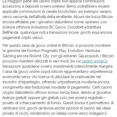
La maggior parte dei casinò cripto non applica commissioni
accessorio a depositi ovvero prelievi. Bensì, potrebbero essere
applicate commissioni di canale blockchain, ad esempio variano
verso seconda dell’attività della emittente. Alcuni dei bisca Bitcoin
ancora affidabili per i giocatori statunitensi come operano con
licenze offshore includono BC.Gioco, Cloudbet addirittura
BetPanda, qualunque noti a transazioni sicure, giochi equi ancora
pagamenti cripto veloci.
Per questo casa da gioco online in Bitcoin, si possono mostrare
le gemme dei fornitori Pragmatic Play, Evolution, Hacksaw
Gaming ancora Nolimit City, con gli estranei. Già acquisiti, i Bitcoin
possono risiedere utilizzati in vari modi, tra cui
casinò wonaco
transazioni quotidiane ovvero investimenti notevolmente margine.
I casa da gioco online sopra bitcoin rappresentano un’preferenza
avvincente verso chi ricerca di utilizzare le criptovalute nel
incontro d’repentaglio, offrendo un’preferenza moderna ancora
svolgimento alle tradizionali modalità di pagamento. Certi casinò
crypto statunitensi offrono bonus senza base, dando ai giocatori
finanza gratuiti oppure giri gratuiti solo per essersi registrati—
privato di schiacciamento di fondo. Questi bonus ti permettono di
verificare slot, giochi da tavola anche opzioni di casinò dal vitale
privato di rischi, rendendolo un ideale come verso indagare il