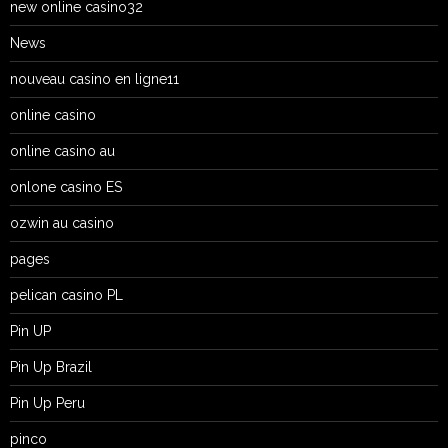
new online casino32
News
nouveau casino en ligne11
online casino
online casino au
onlone casino ES
ozwin au casino
pages
pelican casino PL
Pin UP
Pin Up Brazil
Pin Up Peru
pinco