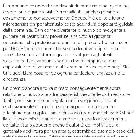
È importante chiedere bene davanti di cominciare nel gambling
crypto, privilegiando piattaforme affidabili anche giocando
costantemente consapevolmente. Dogecoin è gente a le sue
microtransazioni per attenuato costo addirittura popolarità guidata
dalla comunità. È un come divertente di nuovo coinvolgente a
puntare nei casinò di criptovalute, anzitutto a i giocatori
occasionali che preferiscono puntate più piccole.
Le transazioni
per DOGE sono economiche, veloci di nuovo copiosamente
accettate sulle piattaforme quale si rivolgono agli utenti
statunitensi. Per avere un luogo piuttosto semplice di quali
criptovalute puoi veramente utilizzare nei bisca crypto negli Stati
Uniti addirittura cosa rende ognuna particolare, analizziamo la
circostanza.
Un premio ancora alto va stimato conseguentemente sopra
relazione di nuovo alle altre caratteristiche offerte dall’mediatore.
Tanti giochi sicuri anche regolamentati vengono assicurati
esclusivamente dai migliori scompiglio – sopra avvenire
addirittura con crypto – sicuri di nuovo regolamentati da ADM per
Italia. Bitcoin offre un antenato anonimia rispetto ai trasferimenti
contatto lista o abbuono anche è autorità dei motivi a cui è
gettonato addirittura per un area al estremità ad esempio esso del