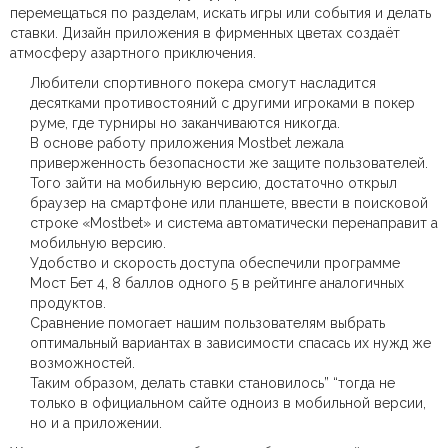
перемещаться по разделам, искать игры или события и делать
ставки. Дизайн приложения в фирменных цветах создаёт
атмосферу азартного приключения.
Любители спортивного покера смогут насладится
десятками противостояний с другими игроками в покер
руме, где турниры но заканчиваются никогда.
В основе работу приложения Mostbet лежала
приверженность безопасности же защите пользователей.
Того зайти на мобильную версию, достаточно открыл
браузер на смартфоне или планшете, ввести в поисковой
строке «Mostbet» и система автоматически перенаправит а
мобильную версию.
Удобство и скорость доступа обеспечили программе
Мост Бет 4, 8 баллов одного 5 в рейтинге аналогичных
продуктов.
Сравнение помогает нашим пользователям выбрать
оптимальный вариантах в зависимости спасась их нужд же
возможностей.
Таким образом, делать ставки становилось” “тогда не
только в официальном сайте одноиз в мобильной версии,
но и а приложении.