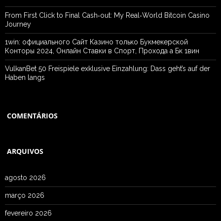
From First Click to Final Cash‑out: My Real‑World Bitcoin Casino
Journey
1win: официального Сайт Казино только Букмекерской
Конторы 2024, Онлайн Ставки в Спорт, Прохода а Бк 1вин
VulkanBet 50 Freispiele exklusive Einzahlung: Dass geht’s auf der
Haben langs
COMENTÁRIOS
ARQUIVOS
agosto 2026
março 2026
fevereiro 2026