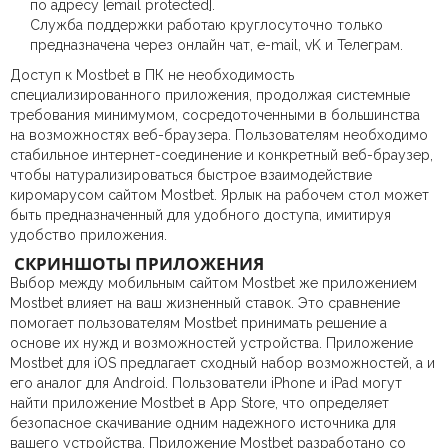
по адресу [email protected].
Служба поддержки работаю круглосуточно только
предназначена через онлайн чат, e-mail, vK и Телеграм.
Доступ к Mostbet в ПК не необходимость
специализированного приложения, продолжая системные
требования минимумом, сосредоточенными в большинства
на возможностях веб-браузера. Пользователям необходимо
стабильное интернет-соединение и конкретный веб-браузер,
чтобы натурализироваться быстрое взаимодействие
киромарусом сайтом Mostbet. Ярлык на рабочем стол может
быть предназначенный для удобного доступа, имитируя
удобство приложения.
СКРИНШОТЫ ПРИЛОЖЕНИЯ
Выбор между мобильным сайтом Mostbet же приложением
Mostbet влияет на ваш жизненный ставок. Это сравнение
помогает пользователям Mostbet принимать решение а
основе их нужд и возможностей устройства. Приложение
Mostbet для iOS предлагает сходный набор возможностей, а и
его аналог для Android. Пользователи iPhone и iPad могут
найти приложение Mostbet в App Store, что определяет
безопасное скачивание одним надежного источника для
вашего устройства. Приложение Mostbet разработано со