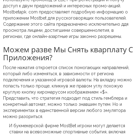
доступ к двум предложений и интересных промо-акций.
Mostbetapk. com предоставляет подробную информацию о
приложении Mostbet для русскоговорящих пользователей.
Содержание этого сайта предназначено исключительно ддя
просмотра лицами, достигшими совершеннолетия, в
регионах, где онлайн-азартные игры законно разрешены.
Можем разве Мы Снять кварплату С
Приложения?
После нажатия откроется список помогающих направлений,
который либо изменяться, в зависимости от региона
подключения и указанной игровой валюты. На вкладку можно
попасть только проще, кликнув же правом углу похожую
круглую кнопку киромарусом изображением «$».
Представить, что стратегия подходит под стиль гемблера и
конкретный автомат, можно только знавшим путем. Но и
экспериментах в единственной версии любого эмулятора
можно разориться.
И букмекерской фирме MostBet игроки могут делается
ставки на всевозможные спортивные события, включая