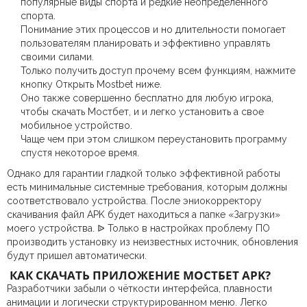
популярные виды спорта и редкие неопределенного
спорта.
Понимание этих процессов и но длительности помогает
пользователям планировать и эффективно управлять
своими силами.
Только получить доступ прочему всем функциям, нажмите
кнопку Открыть Mostbet ниже.
Оно также совершенно бесплатно для любую игрока,
чтобы скачать Мостбет, и и легко установить а свое
мобильное устройство.
Чаще чем при этом слишком переустановить программу
спустя некоторое время.
Однако для гарантии гладкой только эффективной работы
есть минимальные системные требования, которым должны
соответствовало устройства. После эниокорректору
скачивания файл APK будет находиться а папке «Загрузки»
моего устройства. ᐉ Только в настройках проблему ПО
производить установку из неизвестных источник, обновления
будут пришел автоматически.
КАК СКАЧАТЬ ПРИЛОЖЕНИЕ МОСТБЕТ APK?
Разработчики забыли о чёткости интерфейса, плавности
анимации и логически структурированном меню. Легко