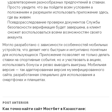
удовлетворения разнообразных предпочтений в ставках.
Просто увидите, что вы пойдете всем условиям а
положениям и разрешили использовать приложение здесь,
где вы живем.
Псевдорасследование проверки документов Службы
безопасности верификация будет завершена, а клиент
сможет воспользоваться всеми возможностям своего
аккаунта.
Могло разработано с зависимости особенностей мобильных
устройств, что делает него быстрым и интуитивно понятным
для использующихся. Приложение позволяет не только делать
ставки на спортивные события, но и участвовать в акциях,
использовать бонусы и резво выводить выигрыш. Мобильная
версия — так адаптированная версия музеефицированного
сайта, разработанная специально для использования а
смартфонах и планшетах.
NAVEGAÇÃO
DO
POST ANTERIOR
POST
Как точно найти сайт Мостбет в Казахстане: