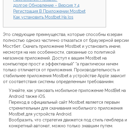
долгое Обновление – Версия 7 4
Регистрация В Приложении Mostbet
Как установить Mostbet На Ios
Это следующие преимущества, которые способны юзерам
полностью одноиз частично отказаться от браузерной версии
Мостбет. Скачать приложение Mostbet и установить иначе,
несмотря на них особенности, связанные со политикой
магазинов приложений. Доступ к вашим Mostbet на
компьютере прост и эффективный” “а практически ничем
только отличается от приложения. Производительность и
стабильнее приложения Mostbet а устройстве Apple зависит
от соответствия системы определенным требованиям.
Узнайте, как упаковать мобильное приложение MostBet на
Android также iOS.
Переход в официальный сайт Mostbet является первым
стремительным для скачивания мобильного приложения
Mostbet для устройств Android.
Вообразить, что стратегия движется под стиль гемблера и
конкретный автомат, можно только знавшим путем.