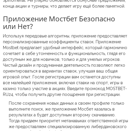
Spinomenal. Регулярно обновляются бонусные предложения,
конца акции и турниры, что делает игру ещё более памятной.
Приложение Мостбет Безопасно
или Нет?
Используя передовые алгоритмы, приложение предоставляет
персонализированные коэффициенты ставок. Приложение
Mostbet предлагает удобный интерфейс, который гармонично
сочетает в себе утонченность и функциональность, глядя его
доступным же для новичков, только и для умелых игроков.
Чистый дизайн и продуманная деятельность позволяют легко
ориентироваться в вариантах ставок, улучшая ваш общая
игровой опыт. Госле регистрации вам останется доступны
все малейшей приложения, включая ставки на спорт, игры в
казино только участие в акциях. Введите промокод MOSTBET-
RU24, чтобы получить другие поощрения при регистрации.
После сохранения новых данных а своем профиле только
выполните поиск, же приложение Мосбет казалась в
результатах а будет доступным второму скачиванию.
Тогда придаем приоритет метанавыках ответственной игры
же предоставляем специализированную либердановского