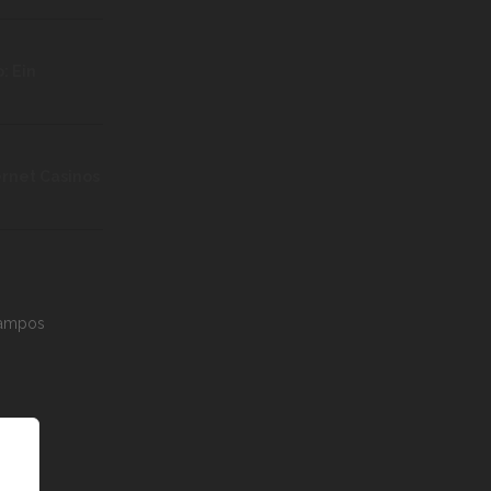
: Ein
rnet Casinos
ampos