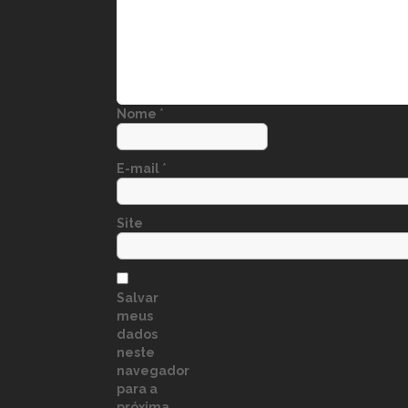
Nome
*
E-mail
*
Site
Salvar
meus
dados
neste
navegador
para a
próxima