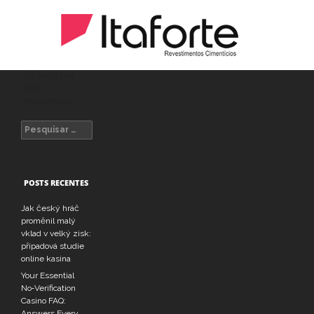
SÓ MAIS UM
SITE
WORDPRESS
Pesquisar
por:
POSTS RECENTES
Jak český hráč
proměnil malý
vklad v velký zisk:
případová studie
online kasina
Your Essential
No‑Verification
Casino FAQ:
Answers Every