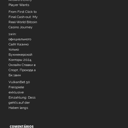
Player Wants
From First Click to
Final Cash‑out: My
Real‑World Bitcoin
Casino Journey
1win:
официального
Сайт Казино
только
Букмекерской
Конторы 2024,
Онлайн Ставки в
Спорт, Прохода а
Бк 1вин
VulkanBet 50
Freispiele
exklusive
Einzahlung: Dass
geht’s auf der
Haben langs
COMENTÁRIOS