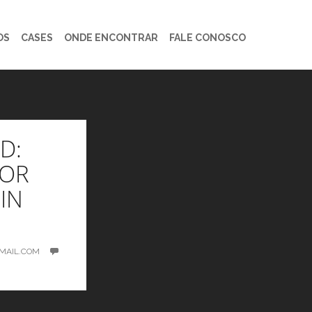
OS
CASES
ONDE ENCONTRAR
FALE CONOSCO
D:
FOR
IN
MAIL.COM