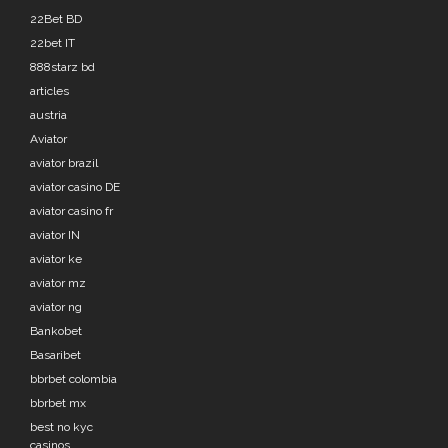
22Bet BD
22bet IT
888starz bd
articles
austria
Aviator
aviator brazil
aviator casino DE
aviator casino fr
aviator IN
aviator ke
aviator mz
aviator ng
Bankobet
Basaribet
bbrbet colombia
bbrbet mx
best no kyc
casinos