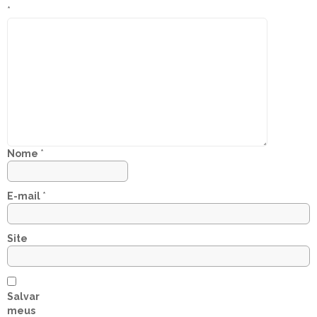
*
Nome
*
E-mail
*
Site
Salvar
meus