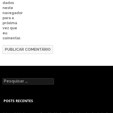
dados
neste
navegador
para a
próxima
vez que
eu
comentar.
Pesquisar
por:
POSTS RECENTES