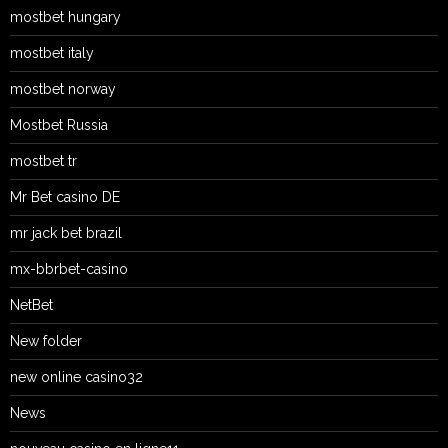
mostbet hungary
mostbet italy
mostbet norway
Mostbet Russia
mostbet tr
Mr Bet casino DE
mr jack bet brazil
mx-bbrbet-casino
NetBet
New folder
new online casino32
News