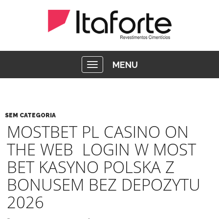
MENU
SEM CATEGORIA
MOSTBET PL CASINO ON
THE WEB ️ LOGIN W MOST
BET KASYNO POLSKA Z
BONUSEM BEZ DEPOZYTU
2026