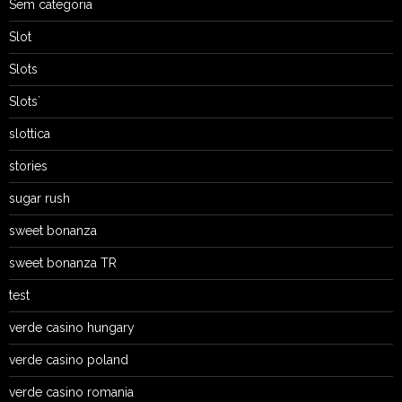
Sem categoria
Slot
Slots
Slots`
slottica
stories
sugar rush
sweet bonanza
sweet bonanza TR
test
verde casino hungary
verde casino poland
verde casino romania