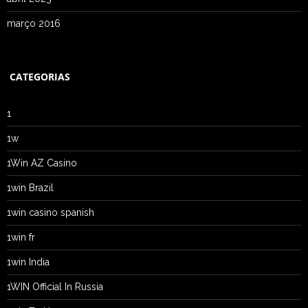
março 2016
CATEGORIAS
1
1w
1Win AZ Casino
1win Brazil
1win casino spanish
1win fr
1win India
1WIN Official In Russia