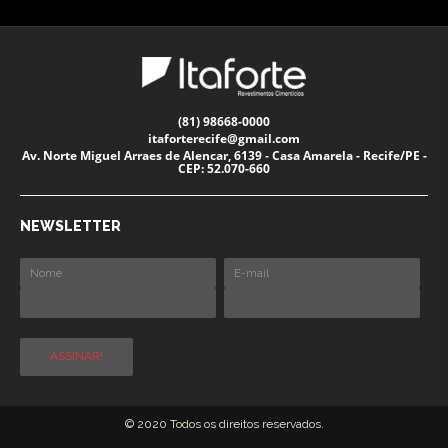
(81) 98668-0000
itaforterecife@gmail.com
Av. Norte Miguel Arraes de Alencar, 6139 - Casa Amarela - Recife/PE -
CEP: 52.070-660
NEWSLETTER
© 2020 Todos os direitos reservados.