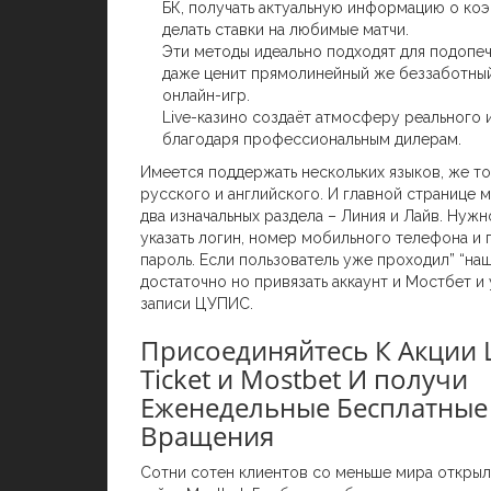
БК, получать актуальную информацию о ко
делать ставки на любимые матчи.
Эти методы идеально подходят для подопеч
даже ценит прямолинейный же беззаботный
онлайн-игр.
Live-казино создаёт атмосферу реального 
благодаря профессиональным дилерам.
Имеется поддержать нескольких языков, же т
русского и английского. И главной странице 
два изначальных раздела – Линия и Лайв. Нужн
указать логин, номер мобильного телефона и 
пароль. Если пользователь уже проходил” “на
достаточно но привязать аккаунт и Мостбет и
записи ЦУПИС.
Присоединяйтесь К Акции 
Ticket и Mostbet И получи
Еженедельные Бесплатные
Вращения
Сотни сотен клиентов со меньше мира открыл