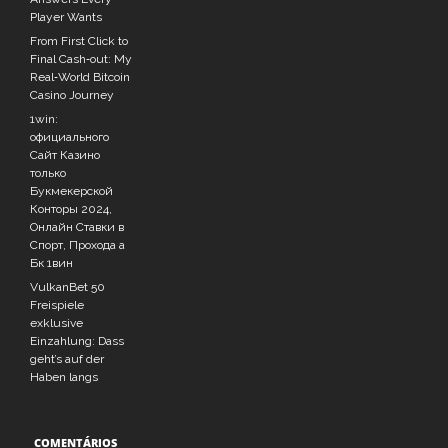
Player Wants
From First Click to
Final Cash‑out: My
Real‑World Bitcoin
Casino Journey
1win:
официального
Сайт Казино
только
Букмекерской
Конторы 2024,
Онлайн Ставки в
Спорт, Прохода а
Бк 1вин
VulkanBet 50
Freispiele
exklusive
Einzahlung: Dass
geht’s auf der
Haben langs
COMENTÁRIOS