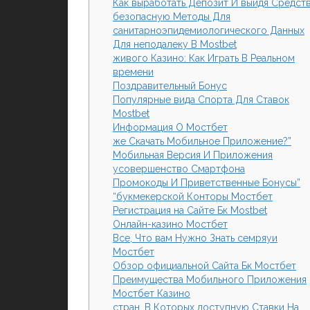
Как выработать Депозит И выйдя Средст
безопасную Методы Для
санитарноэпидемиологического Данных
Для неподалеку В Mostbet
живого Казино: Как Играть В Реальном
времени
Поздравительный Бонус
Популярные вида Спорта Для Ставок
Mostbet
Информация О Мостбет
же Скачать Мобильное Приложение?”
Мобильная Версия И Приложения
усовершенство Смартфона
Промокоды И Приветственные Бонусы”
“букмекерской Конторы Мостбет
Регистрация на Сайте Бк Mostbet
Онлайн-казино Мостбет
Все, Что вам Нужно Знать семряуи
Мостбет
Обзор официальной Сайта Бк Мостбет
Преимущества Мобильного Приложения
Мостбет Казино
стран, В Которых доступную Ставки На