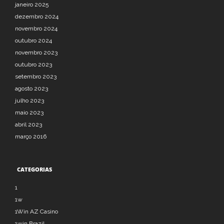
janeiro 2025
dezembro 2024
novembro 2024
outubro 2024
novembro 2023
outubro 2023
setembro 2023
agosto 2023
julho 2023
maio 2023
abril 2023
março 2016
CATEGORIAS
1
1w
1Win AZ Casino
1win Brazil