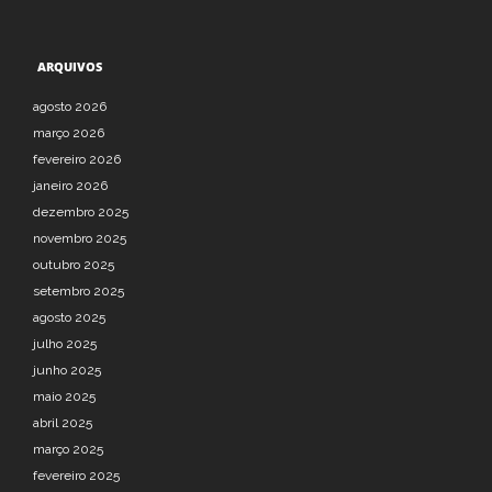
ARQUIVOS
agosto 2026
março 2026
fevereiro 2026
janeiro 2026
dezembro 2025
novembro 2025
outubro 2025
setembro 2025
agosto 2025
julho 2025
junho 2025
maio 2025
abril 2025
março 2025
fevereiro 2025