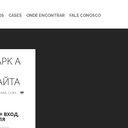
OS
CASES
ONDE ENCONTRAR
FALE CONOSCO
PK А
АЙТА
MAIL.COM
⭐ ВХОД,
ЛЯ