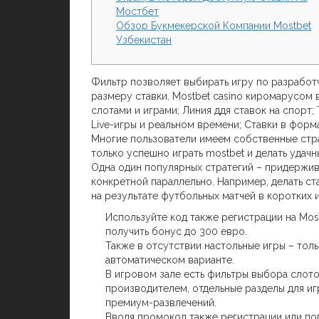
Мостбет
Обзор Букмекерской Компании Mostbet
Узбекистан
Фильтр позволяет выбирать игру по разработ
размеру ставки. Mostbet casino киромарусом
слотами и играми; Линия ддя ставок на спорт; 
Live-игры и реальном времени; Ставки в формат
Многие пользователи имеем собственные стра
только успешно играть mostbet и делать удачн
Одна один популярных стратегий – придержив
конкретной параллельно. Например, делать ст
на результате футбольных матчей в коротких 
Используйте код также регистрации на Most
получить бонус до 300 евро.
Также в отсутствии настольные игры – толь
автоматическом варианте.
В игровом зале есть фильтры выбора слот
производителем, отдельные разделы для иг
премиум-развлечений.
Вводя промокод также регистрации или п