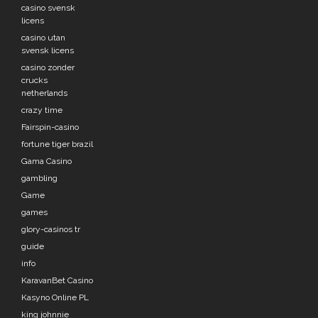
casino svensk
licens
casino utan
svensk licens
casino zonder
crucks
netherlands
crazy time
Fairspin-casino
fortune tiger brazil
Gama Casino
gambling
Game
games
glory-casinos tr
guide
info
KaravanBet Casino
Kasyno Online PL
king johnnie