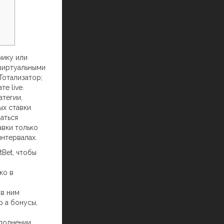
чику или
 виртуальными
Тотализатор;
е live.
тегии,
ых ставки.
аться
авки только
интервалах.
Bet, чтобы
ко в
ов ним
р а бонусы,
ополнении