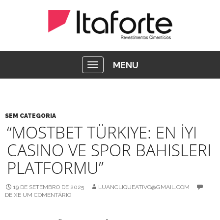
MENU
SEM CATEGORIA
“MOSTBET TÜRKIYE: EN İYI
CASINO VE SPOR BAHISLERI
PLATFORMU”
19 DE SETEMBRO DE 2025
LUANCLIQUEATIVO@GMAIL.COM
DEIXE UM COMENTÁRIO