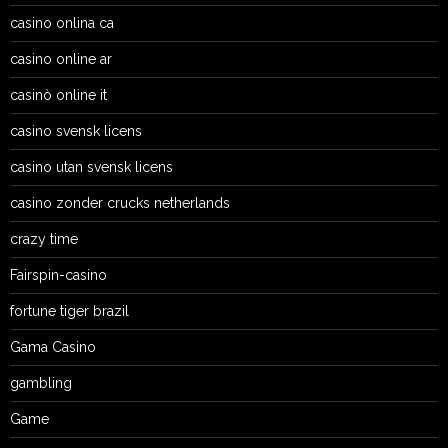
casino onlina ca
casino online ar
casinò online it
casino svensk licens
casino utan svensk licens
casino zonder crucks netherlands
crazy time
Fairspin-casino
fortune tiger brazil
Gama Casino
gambling
Game