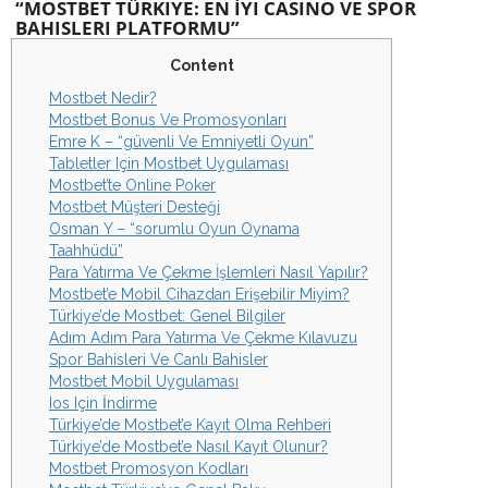
“MOSTBET TÜRKIYE: EN İYI CASINO VE SPOR
BAHISLERI PLATFORMU”
Content
Mostbet Nedir?
Mostbet Bonus Ve Promosyonları
Emre K – “güvenli Ve Emniyetli Oyun”
Tabletler Için Mostbet Uygulaması
Mostbet’te Online Poker
Mostbet Müşteri Desteği
Osman Y – “sorumlu Oyun Oynama
Taahhüdü”
Para Yatırma Ve Çekme İşlemleri Nasıl Yapılır?
Mostbet’e Mobil Cihazdan Erişebilir Miyim?
Türkiye’de Mostbet: Genel Bilgiler
Adım Adım Para Yatırma Ve Çekme Kılavuzu
Spor Bahisleri Ve Canlı Bahisler
Mostbet Mobil Uygulaması
Ios Için İndirme
Türkiye’de Mostbet’e Kayıt Olma Rehberi
Türkiye’de Mostbet’e Nasıl Kayıt Olunur?
Mostbet Promosyon Kodları