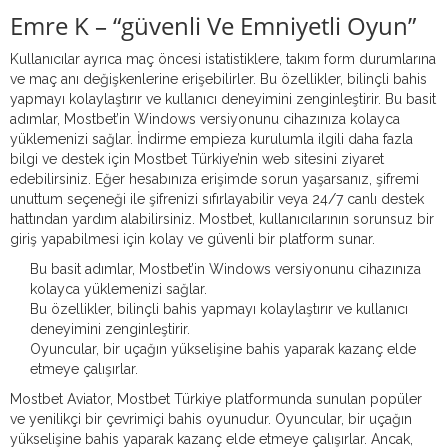
Emre K – “güvenli Ve Emniyetli Oyun”
Kullanıcılar ayrıca maç öncesi istatistiklere, takım form durumlarına
ve maç anı değişkenlerine erişebilirler. Bu özellikler, bilinçli bahis
yapmayı kolaylaştırır ve kullanıcı deneyimini zenginleştirir. Bu basit
adımlar, Mostbet’in Windows versiyonunu cihazınıza kolayca
yüklemenizi sağlar. İndirme empieza kurulumla ilgili daha fazla
bilgi ve destek için Mostbet Türkiye’nin web sitesini ziyaret
edebilirsiniz. Eğer hesabınıza erişimde sorun yaşarsanız, şifremi
unuttum seçeneği ile şifrenizi sıfırlayabilir veya 24/7 canlı destek
hattından yardım alabilirsiniz. Mostbet, kullanıcılarının sorunsuz bir
giriş yapabilmesi için kolay ve güvenli bir platform sunar.
Bu basit adımlar, Mostbet’in Windows versiyonunu cihazınıza
kolayca yüklemenizi sağlar.
Bu özellikler, bilinçli bahis yapmayı kolaylaştırır ve kullanıcı
deneyimini zenginleştirir.
Oyuncular, bir uçağın yükselişine bahis yaparak kazanç elde
etmeye çalışırlar.
Mostbet Aviator, Mostbet Türkiye platformunda sunulan popüler
ve yenilikçi bir çevrimiçi bahis oyunudur. Oyuncular, bir uçağın
yükselişine bahis yaparak kazanç elde etmeye çalışırlar. Ancak,