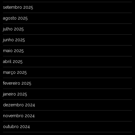
setembro 2025
agosto 2025
julho 2025
junho 2025
maio 2025
abril 2025
março 2025
fevereiro 2025
janeiro 2025
dezembro 2024
novembro 2024
outubro 2024