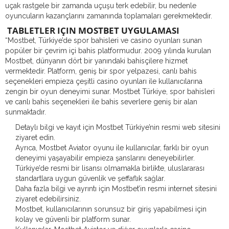
uçak rastgele bir zamanda uçuşu terk edebilir, bu nedenle
oyuncuların kazançlarını zamanında toplamaları gerekmektedir.
TABLETLER IÇIN MOSTBET UYGULAMASI
“Mostbet, Türkiye’de spor bahisleri ve casino oyunları sunan
popüler bir çevrim içi bahis platformudur. 2009 yılında kurulan
Mostbet, dünyanın dört bir yanındaki bahisçilere hizmet
vermektedir. Platform, geniş bir spor yelpazesi, canlı bahis
seçenekleri empieza çeşitli casino oyunları ile kullanıcılarına
zengin bir oyun deneyimi sunar. Mostbet Türkiye, spor bahisleri
ve canlı bahis seçenekleri ile bahis severlere geniş bir alan
sunmaktadır.
Detaylı bilgi ve kayıt için Mostbet Türkiye’nin resmi web sitesini
ziyaret edin.
Ayrıca, Mostbet Aviator oyunu ile kullanıcılar, farklı bir oyun
deneyimi yaşayabilir empieza şanslarını deneyebilirler.
Türkiye’de resmi bir lisansı olmamakla birlikte, uluslararası
standartlara uygun güvenlik ve şeffaflık sağlar.
Daha fazla bilgi ve ayrıntı için Mostbet’in resmi internet sitesini
ziyaret edebilirsiniz.
Mostbet, kullanıcılarının sorunsuz bir giriş yapabilmesi için
kolay ve güvenli bir platform sunar.