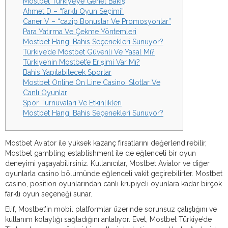
Mostbet Türkiye’ye Genel Bakış
Ahmet D – “farklı Oyun Seçimi”
Caner V – “cazip Bonuslar Ve Promosyonlar”
Para Yatırma Ve Çekme Yöntemleri
Mostbet Hangi Bahis Seçenekleri Sunuyor?
Türkiye’de Mostbet Güvenli Ve Yasal Mı?
Türkiye’nin Mostbet’e Erişimi Var Mı?
Bahis Yapılabilecek Sporlar
Mostbet Online On Line Casino: Slotlar Ve
Canlı Oyunlar
Spor Turnuvaları Ve Etkinlikleri
Mostbet Hangi Bahis Seçenekleri Sunuyor?
Mostbet Aviator ile yüksek kazanç fırsatlarını değerlendirebilir,
Mostbet gambling establishment ile de eğlenceli bir oyun
deneyimi yaşayabilirsiniz. Kullanıcılar, Mostbet Aviator ve diğer
oyunlarla casino bölümünde eğlenceli vakit geçirebilirler. Mostbet
casino, position oyunlarından canlı krupiyeli oyunlara kadar birçok
farklı oyun seçeneği sunar.
Elif, Mostbet’in mobil platformlar üzerinde sorunsuz çalıştığını ve
kullanım kolaylığı sağladığını anlatıyor. Evet, Mostbet Türkiye’de