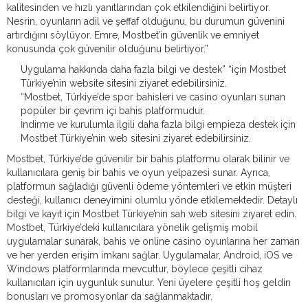
kalitesinden ve hızlı yanıtlarından çok etkilendiğini belirtiyor.
Nesrin, oyunların adil ve şeffaf olduğunu, bu durumun güvenini
artırdığını söylüyor. Emre, Mostbet’in güvenlik ve emniyet
konusunda çok güvenilir olduğunu belirtiyor.”
Uygulama hakkında daha fazla bilgi ve destek” “için Mostbet
Türkiye’nin website sitesini ziyaret edebilirsiniz.
“Mostbet, Türkiye’de spor bahisleri ve casino oyunları sunan
popüler bir çevrim içi bahis platformudur.
İndirme ve kurulumla ilgili daha fazla bilgi empieza destek için
Mostbet Türkiye’nin web sitesini ziyaret edebilirsiniz.
Mostbet, Türkiye’de güvenilir bir bahis platformu olarak bilinir ve
kullanıcılara geniş bir bahis ve oyun yelpazesi sunar. Ayrıca,
platformun sağladığı güvenli ödeme yöntemleri ve etkin müşteri
desteği, kullanıcı deneyimini olumlu yönde etkilemektedir. Detaylı
bilgi ve kayıt için Mostbet Türkiye’nin sah web sitesini ziyaret edin.
Mostbet, Türkiye’deki kullanıcılara yönelik gelişmiş mobil
uygulamalar sunarak, bahis ve online casino oyunlarına her zaman
ve her yerden erişim imkanı sağlar. Uygulamalar, Android, iOS ve
Windows platformlarında mevcuttur, böylece çeşitli cihaz
kullanıcıları için uygunluk sunulur. Yeni üyelere çeşitli hoş geldin
bonusları ve promosyonlar da sağlanmaktadır.