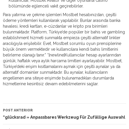
Kullanıcılar, Mostbet Aviator ve diğer oyunlarla casino
bölümünde eğlenceli vakit geçirebilirler.
Para yatırma ve çekme işlemleri Mostbet hesabınızdan, çeşitli
ödeme yöntemleri kullanılarak yapılabilir. Bunlar arasında banka
havalesi, kredi kartları, e-cüzdanlar ve kripto pra birimleri
bulunmaktadır. Platform, Türkiye’de popüler bir bahis ve gambling
establishment hizmeti sunmakta empieza çeşitli alternatif linkler
aracılığıyla erişilebilir. Evet, Mostbet sorumlu oyun prensiplerine
büyük önem vermektedir ve kullanıcılara kendi bahis limitlerini
belirleme olanağı tanır.” “[newline]Kullanıcılar hesap ayarlarından
günlük, haftalık veya aylık harcama limitleri ayarlayabilir. Mostbet,
Türkiye’deki erişim kısıtlamalarını aşmak için çeşitli aynalar ya da
alternatif domainler sunmaktadır. Bu aynalar, kullanıcıların
engellenen ana siteye erişimde bulunamadıkları durumlarda
hizmetlerine kesintisiz devam edebilmelerini sağlar.
NAVEGAÇÃO
DO
POST ANTERIOR
POST
“glücksrad » Anpassbares Werkzeug Für Zufällige Auswahl