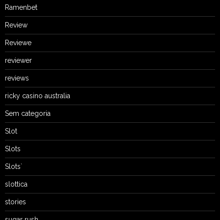
Ramenbet
Review
Reviewe
reviewer
reviews
ricky casino australia
Sem categoria
Slot
Slots
Slots`
slottica
stories
sugar rush