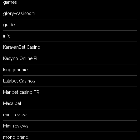
games
glory-casinos tr
guide
info
KaravanBet Casino
Kasyno Online PL
king johnnie
Lalabet Casino3
Maribet casino TR
Masalbet
mini-review
Mini-reviews
mono brand