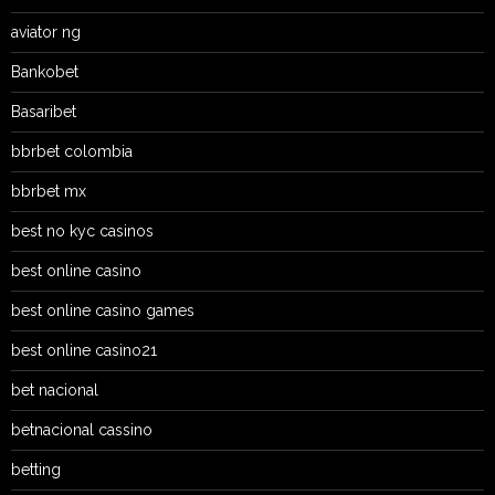
aviator ng
Bankobet
Basaribet
bbrbet colombia
bbrbet mx
best no kyc casinos
best online casino
best online casino games
best online casino21
bet nacional
betnacional cassino
betting