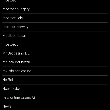
mostbet
mostbet hungary
mostbet italy
mostbet norway
Mostbet Russia
mostbet tr
Mr Bet casino DE
mr jack bet brazil
mx-bbrbet-casino
NetBet
New folder
new online casino32
News