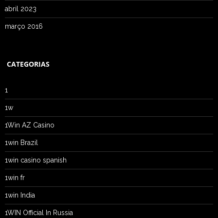
abril 2023
março 2016
CATEGORIAS
1
1w
1Win AZ Casino
1win Brazil
1win casino spanish
1win fr
1win India
1WIN Official In Russia