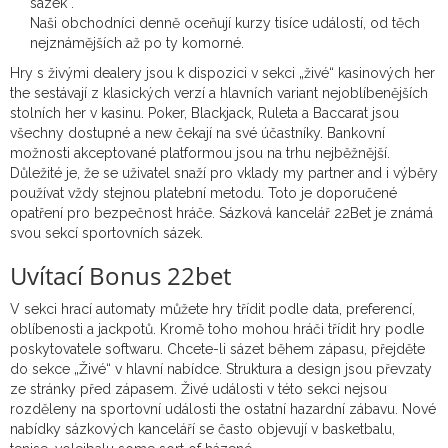
sázek“.
Naši obchodníci denně oceňují kurzy tisíce událostí, od těch
nejznámějších až po ty komorné.
Hry s živými dealery jsou k dispozici v sekci „živé“ kasinových her
the sestávají z klasických verzí a hlavních variant nejoblíbenějších
stolních her v kasinu. Poker, Blackjack, Ruleta a Baccarat jsou
všechny dostupné a new čekají na své účastníky. Bankovní
možnosti akceptované platformou jsou na trhu nejběžnější.
Důležité je, že se uživatel snaží pro vklady my partner and i výběry
používat vždy stejnou platební metodu. Toto je doporučené
opatření pro bezpečnost hráče. Sázková kancelář 22Bet je známá
svou sekcí sportovních sázek.
Uvítací Bonus 22bet
V sekci hrací automaty můžete hry třídit podle data, preferencí,
oblíbenosti a jackpotů. Kromě toho mohou hráči třídit hry podle
poskytovatele softwaru. Chcete-li sázet během zápasu, přejděte
do sekce „Živé“ v hlavní nabídce. Struktura a design jsou převzaty
ze stránky před zápasem. Živé události v této sekci nejsou
rozděleny na sportovní události the ostatní hazardní zábavu. Nové
nabídky sázkových kanceláří se často objevují v basketbalu,