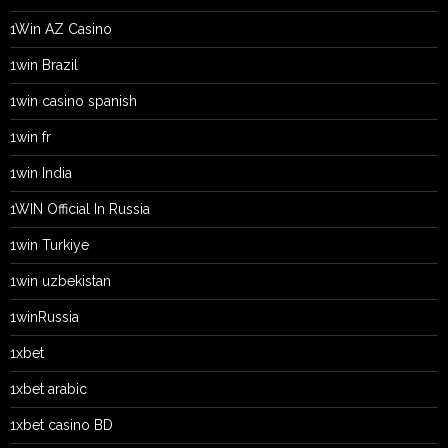
1Win AZ Casino
1win Brazil
1win casino spanish
1win fr
1win India
1WIN Official In Russia
1win Turkiye
1win uzbekistan
1winRussia
1xbet
1xbet arabic
1xbet casino BD