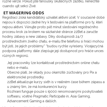
různé verze. Pokud jste fanoušky skutečných zážitků, nenechte
cuando ujít sekci Živé.
ET WAGERING ODDS
Registrací získá kandidátský uživatel aktivní účet. V současné době
nejsou k dispozici žádné hry k testování na platformě pro ty, kteří
nejsou aktivní. Věnujte proto pět minut sledování registračního
procesu krok za krokem na sázkařské stránce 22Bet a zaručte
hodiny zábavy a new zábavy. Díky dostupnosti 24/7
prostřednictvím živého chatu, e-mailu the telefonu si hráči mohou
být jisti, že jejich problémy” “budou rychle vyřešeny. Vícejazyčná
podpora platformy dále zlepšuje její dostupnost pro hráče unces
různých regionů.
Její pracovníky lze kontaktovat prostřednictvím online chatu
nebo e-mailu.
Obecně platí, že vklady jsou okamžitě zúčtovány pro Pix a
elektronické prostředky.
22Bet aktualizuje kurzy sixth is v reálném čase během zápasu a
u známý tím, že má konkurenční kurzy.
Rozhraní funguje pouze s i9000 renomovanými poskytovateli
softwaru, včetně Pragmatic Participate in, Asia Gaming,
Advancement Gaming a dalších.