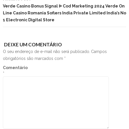
Verde Casino Bonus Signal ᐉ Cod Marketing 2024 Verde On
Line Casino Romania Soflers India Private Limited India’s No
1 Electronic Digital Store
DEIXE UM COMENTÁRIO
O seu endereço de e-mail não será publicado.
Campos
obrigatórios são marcados com
*
Comentário
*