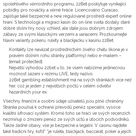
spolehlivého věrnostního programu, 22Bet poskytuje vynikající
pobídky pro nováčky a věrné hráče. Licencováno Curacao,
zajišťuje také bezpečné a new regulované prostředí expert online
hraní. S technologií a migrací kasin do on-line světa dostaly staré
dobré stolní hry nový vzhled, ale stále jsou dobrým zdrojem
zábavy ze svými klasickými verzemi a variacemi. Prozkoumejte
hlavní varianty pokeru, rulety a blackjacku v kasinu 22Bet.
Kontakty lze navázat prostřednictvím živého chatu (ikona je v
pravém dolním rohu stránky platformy) nebo e-mailem –
[email protected].
Největší výhodou 22bet u to, že všem nabízíme jedinečnou
možnost sázení v režimu LIVE, tedy naživo.
22Bet gambling establishment má na svých stránkách více než
her, což je jeden z největších počtů v celém odvětví
hazardních your ex.
Všechny finanční a osobní údaje uživatelů jsou plně chráněny.
Stránka používá k ochraně převodů peněz speciální, vysoce
kvalitní šifrovací systém. Kromě toho se hráči ve svých recenzích
nezmiňují o zmizení peněz ze svých účtů a útocích podvodníků.
Takže žádné obavy, vše je bezpečné a legální. V casinu najdete
také tradiční hry, ksfd” “je ruleta, blackjack, baccarat, poker a jejich