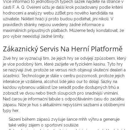
Více informací to jednotlivých typech sázek najdete na stránce v
části F. A. Q. Ověření účtu je další krok požadovaný podle kritérií
hodnocení a analýzy webu 22Bet pro nového kandidáta na
uživatele. Někteří hráči jí proto budou podléhat, jiní nikoli. V
pravidlech stránky nejsou uvedeny žádné informace u
maximálních přípustných platbách. Můžeme tedy konstatovat, že
pro výběr neexistují žádné limity.
Zákaznický Servis Na Herní Platformě
Živé hry se vyznačují tím, že jejich hry se odvíjejí způsobem, který
je více podobný těm, které zažijete ve fyzickém kasinu. Tyto hry
se nazývají živé, protože se versus nich objevují skuteční dealeři a
účastníci. Technologie je stále v centru pozornosti, protože jejich
interakce je vzdálená, alcohol lidé jako our to dělají. Sázky na
každou vybranou událost lze seřadit podle dostupných trhů a
zobrazit ve dvou nebo třech sloupcích pro snadnější vnímání.
Nad čarou je informační tabule s odpočítáváním času do začátku
zápasu. Níže je hus s aktuálními nejvyššími sazbami a oblíbenými
typy her.
Sázení během zápasů zvyšuje šance mhh výhru a generuje
také velký zájem o sportovní soutěže.