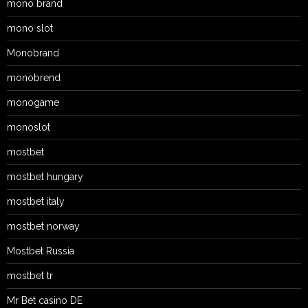
mono brand
mono slot
Monobrand
monobrend
monogame
monoslot
mostbet
mostbet hungary
mostbet italy
mostbet norway
Mostbet Russia
mostbet tr
Mr Bet casino DE