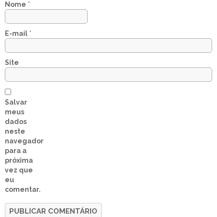
Nome
*
E-mail
*
Site
Salvar
meus
dados
neste
navegador
para a
próxima
vez que
eu
comentar.