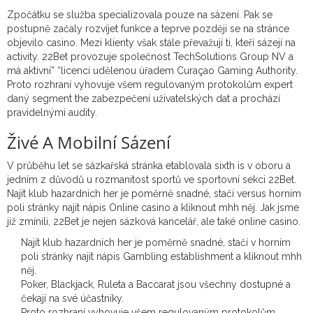
Zpočátku se služba specializovala pouze na sázení. Pak se
postupně začaly rozvíjet funkce a teprve později se na stránce
objevilo casino. Mezi klienty však stále převažují ti, kteří sázejí na
activity. 22Bet provozuje společnost TechSolutions Group NV a
má aktivní” “licenci udělenou úřadem Curaçao Gaming Authority.
Proto rozhraní vyhovuje všem regulovaným protokolům expert
daný segment the zabezpečení uživatelských dat a prochází
pravidelnými audity.
Živé A Mobilní Sázení
V průběhu let se sázkařská stránka etablovala sixth is v oboru a
jedním z důvodů u rozmanitost sportů ve sportovní sekci 22Bet.
Najít klub hazardních her je poměrně snadné, stačí versus horním
poli stránky najít nápis Online casino a kliknout mhh něj. Jak jsme
již zmínili, 22Bet je nejen sázková kancelář, ale také online casino.
Najít klub hazardních her je poměrně snadné, stačí v horním
poli stránky najít nápis Gambling establishment a kliknout mhh
něj.
Poker, Blackjack, Ruleta a Baccarat jsou všechny dostupné a
čekají na své účastníky.
Proto rozhraní vyhovuje všem regulovaným protokolům