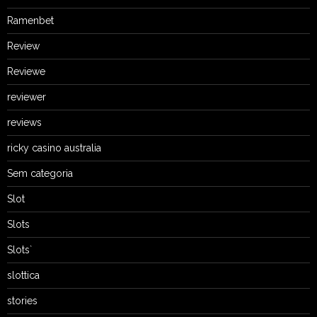
Ramenbet
Review
Reviewe
reviewer
reviews
ricky casino australia
Sem categoria
Slot
Slots
Slots`
slottica
stories