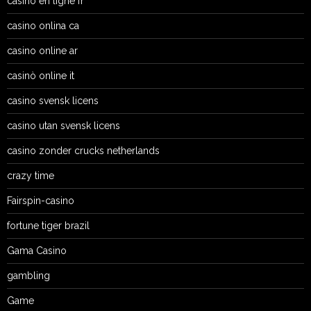
casino en ligne fr
casino onlina ca
casino online ar
casinò online it
casino svensk licens
casino utan svensk licens
casino zonder crucks netherlands
crazy time
Fairspin-casino
fortune tiger brazil
Gama Casino
gambling
Game