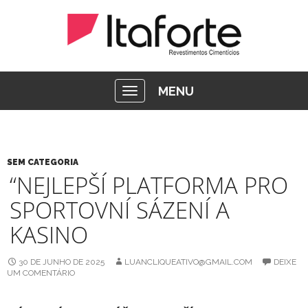
MENU
SEM CATEGORIA
“NEJLEPŠÍ PLATFORMA PRO
SPORTOVNÍ SÁZENÍ A
KASINO
30 DE JUNHO DE 2025
LUANCLIQUEATIVO@GMAIL.COM
DEIXE
UM COMENTÁRIO