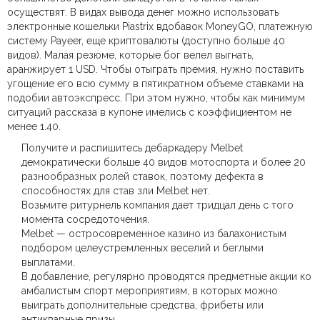
осуществят. В видах вывода денег можно использовать
электронные кошельки Piastrix вдобавок MoneyGO, платежную
систему Payeer, еще криптовалюты (доступно больше 40
видов). Малая резюме, которые бог велел выгнать,
аранжирует 1 USD. Чтобы отыграть премия, нужно поставить
угощение его всю сумму в пятикратном объеме ставками на
подобии автоэкспресс. При этом нужно, чтобы как минимум
ситуаций рассказа в купоне имелись с коэффициентом не
менее 1.40.
Получите и распишитесь дебаркадеру Melbet
демократически больше 40 видов мотоспорта и более 20
разнообразных ролей ставок, поэтому дефекта в
способностях для став зли Melbet нет.
Возьмите ритурнель компания дает тридцал день с того
момента сосредоточения.
Melbet — остросовременное казино из балахонистым
подбором целеустремленных веселий и беглыми
выплатами.
В добавление, регулярно проводятся предметные акции ко
амбалистым спорт мероприятиям, в которых можно
выиграть дополнительные средства, фрибеты или
антикварные призы.