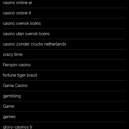
casino online ar
casinò online it
casino svensk licens
casino utan svensk licens
casino zonder crucks netherlands
crazy time
Fairspin-casino
fortune tiger brazil
Gama Casino
gambling
Game
games
glory-casinos tr