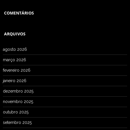
COMENTÁRIOS
ARQUIVOS
agosto 2026
março 2026
fevereiro 2026
janeiro 2026
dezembro 2025
novembro 2025
outubro 2025
setembro 2025