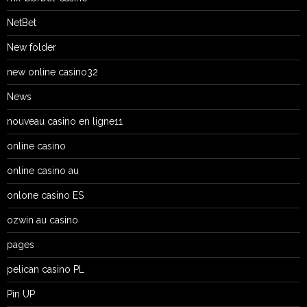
NetBet
New folder
new online casino32
News
nouveau casino en ligne11
online casino
online casino au
onlone casino ES
ozwin au casino
pages
pelican casino PL
Pin UP