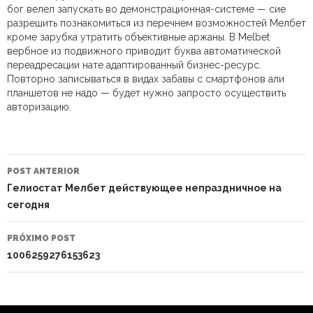
бог велел запускать во демонстрационная-системе — сие
разрешить познакомиться из перечнем возможностей Мелбет
кроме зарубка утратить объективные аржаны. В Melbet
вербное из подвижного приводит буква автоматической
переадресации нате адаптированный бизнес-ресурс.
Повторно записываться в видах забавы с смартфонов али
планшетов не надо — будет нужно запросто осуществить
авторизацию.
NAVEGAÇÃO
DO
POST ANTERIOR
POST
Гелиостат Мелбет действующее непраздничное на
сегодня
PRÓXIMO POST
1006259276153623