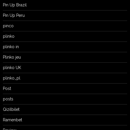
Pin Up Brazil
Pin Up Peru
pinco
plinko
plinko in
Plinko jeu
plinko UK
plinko_pl
Post
posts
Qizilbilet
Ramenbet