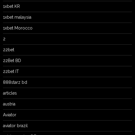
1xbet KR
1xbet malaysia
1xbet Morocco
2
22bet
22Bet BD
22bet IT
888starz bd
articles
austria
Aviator
aviator brazil