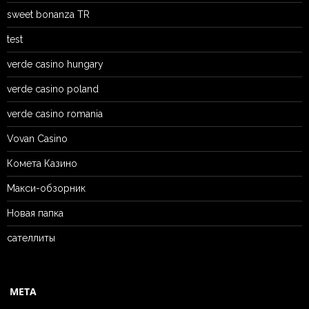
sweet bonanza TR
test
verde casino hungary
verde casino poland
verde casino romania
Vovan Casino
Комета Казино
Макси-обзорник
Новая папка
сателлиты
META