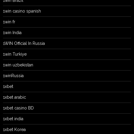
1win Brazil
1win casino spanish
1win fr
1win India
1WIN Official In Russia
1win Turkiye
1win uzbekistan
1winRussia
1xbet
1xbet arabic
1xbet casino BD
1xbet india
1xbet Korea