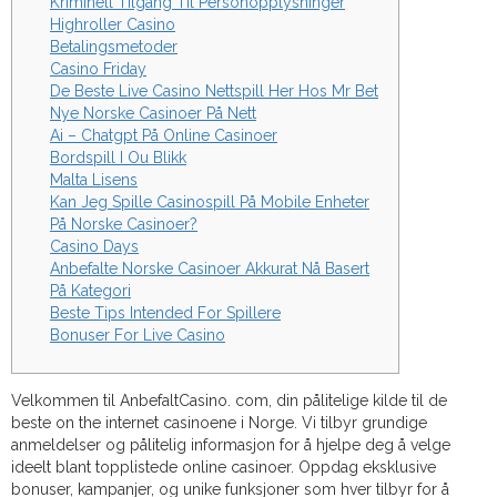
Kriminell Tilgang Til Personopplysninger
Highroller Casino
Betalingsmetoder
Casino Friday
De Beste Live Casino Nettspill Her Hos Mr Bet
Nye Norske Casinoer På Nett
Ai – Chatgpt På Online Casinoer
Bordspill I Ou Blikk
Malta Lisens
Kan Jeg Spille Casinospill På Mobile Enheter
På Norske Casinoer?
Casino Days
Anbefalte Norske Casinoer Akkurat Nå Basert
På Kategori
Beste Tips Intended For Spillere
Bonuser For Live Casino
Velkommen til AnbefaltCasino. com, din pålitelige kilde til de
beste on the internet casinoene i Norge. Vi tilbyr grundige
anmeldelser og pålitelig informasjon for å hjelpe deg å velge
ideelt blant topplistede online casinoer. Oppdag eksklusive
bonuser, kampanjer, og unike funksjoner som hver tilbyr for å