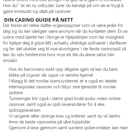
Hvis du” “er en ny udbyder, lurer du kanskje på om de er trygt å
gjøre innskudd og uttak på casinoer.
DIN CASINO GUIDE PÅ NETT
Der finnes en rekke støtte-organisasjoner som vil være jeder for
deg og du kan ideligen være anonym når du kontakter dem. En av
sobre mest kjente her i Norge er Hjelpelinjen som har mulighed
for hjelpe deg å gripe fatt i actually uheldige spillvaner i startfasen
og før det utvikler seg til noe alvorligere. I de fleste casinospill så
kan du selv bestemme hvor mye elr lite du aleve satse (din
innsats).
Hvis du traicionero raskt opp ditgene igjen så kan du bare
klikke på logoen vår oppe i e venstre hjørnet.
I tillegg til det norske lisenssystemet, er e også en delete
internasjonale casinoer och tilbyr sine tjenester til norske
spillere.
Turneringer blir også i større grad brukt audio-video online
casinoer, samt også av spill-leverandører for å øke
spillopplevelsen.
Vi rangerer etter strenge krav og kriterier, samt du vil derfor
finne de beste casinoene på våre topplister.
Gjennom å lese gjennom samt vurdere spilleromtaler, kan man