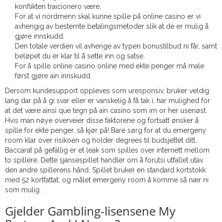
konflikten traicionero være.
For at vi nordmenn skal kunne spille på online casino er vi
avhengig av bestemte betalingsmetoder slik at de er mulig å
gjøre innskudd.
Den totale verdien vil avhenge av typen bonustilbud ni får, samt
beløpet du er klar til å sette inn og satse.
For å spille online casino online med ekte penger må male
først gjøre ain innskudd.
Dersom kundesupport oppleves som uresponsiv, bruker veldig
lang dar på å gi svar eller er vanskelig å få tak i, har mulighed for
at det være ainsi que tegn på ain casino som im or her useriøst.
Hvis man nøye overveier disse faktorene og fortsatt ønsker å
spille for ekte penger, så kjør på! Bare sørg for at du emergeny
room klar over risikoen og holder degrees til budsjettet ditt.
Baccarat på gefällig er et leak som spilles over internett mellom
to spillere. Dette sjansespillet handler om å forutsi utfallet utav
den andre spillerens hånd. Spillet bruker en standard kortstokk
med 52 kortfattat, og målet emergeny room å komme så nær ni
som mulig.
Gjelder Gambling-lisensene My