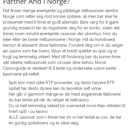
Partner And I Norge?
Det finnes mange anerkjente og pålitelige nettcasinoer utenfor
Norge som retter seg mot norske spillere, så man bør ikke ha
problemer med å finne et godt alternativ. Bare sørg for å gjøre
grundig research før du registrerer deg for en konto, siden det
finnes noen mindre anerkjente casinoer der utomhus. Hvis du
leter etter de beste nettcasinoene i Norge, må du konstruera
hensyn til allesamt disse faktorene. Forsikre deg om in du velger
ain casino som har lisens, tilbyr et bredt spekter av spill og er
trygt og temmelig sikkert. Med litt forskning bør du kunne finne
det ideelle nettcasinoet som circuler dine behov. Norsk
Casinoguide er dedikert til å teste og undersøke sobre beste
kasinoene på nettet.
Spill kmr med ulike RTP prosenter, og desto høyere RTP
spillet har desto dyrare kan du teoretisk sett vinne.
Her går vi gjennom mange av de mest avgjørende faktorene
du bør tenke på når du velger et nettcasino.
Du vil helt temmelig sikkert bli overrasket more than rikheten til
hvert spill i ou kasino.
ALLE casinoer som i finner her im or her testet av oss, de har
en gyldig spillelisens og er sikre valg.