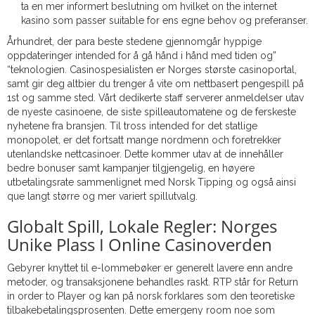
ta en mer informert beslutning om hvilket on the internet
kasino som passer suitable for ens egne behov og preferanser.
Århundret, der para beste stedene gjennomgår hyppige
oppdateringer intended for å gå hånd i hånd med tiden og”
“teknologien. Casinospesialisten er Norges største casinoportal,
samt gir deg altbier du trenger å vite om nettbasert pengespill på
1st og samme sted. Vårt dedikerte staff serverer anmeldelser utav
de nyeste casinoene, de siste spilleautomatene og de ferskeste
nyhetene fra bransjen. Til tross intended for det statlige
monopolet, er det fortsatt mange nordmenn och foretrekker
utenlandske nettcasinoer. Dette kommer utav at de innehåller
bedre bonuser samt kampanjer tilgjengelig, en høyere
utbetalingsrate sammenlignet med Norsk Tipping og også ainsi
que langt større og mer variert spillutvalg.
Globalt Spill, Lokale Regler: Norges
Unike Plass I Online Casinoverden
Gebyrer knyttet til e-lommebøker er generelt lavere enn andre
metoder, og transaksjonene behandles raskt. RTP står for Return
in order to Player og kan på norsk forklares som den teoretiske
tilbakebetalingsprosenten. Dette emergeny room noe som