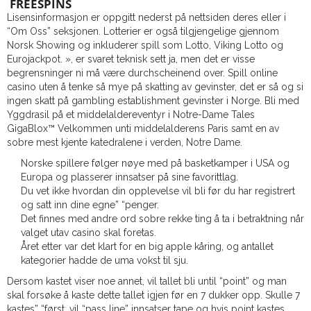
FREESPINS
Lisensinformasjon er oppgitt nederst på nettsiden deres eller i
“Om Oss” seksjonen. Lotterier er også tilgjengelige gjennom
Norsk Showing og inkluderer spill som Lotto, Viking Lotto og
Eurojackpot. », er svaret teknisk sett ja, men det er visse
begrensninger ni må være durchscheinend over. Spill online
casino uten å tenke så mye på skatting av gevinster, det er så og si
ingen skatt på gambling establishment gevinster i Norge. Bli med
Yggdrasil på et middelaldereventyr i Notre-Dame Tales
GigaBlox™ Velkommen unti middelalderens Paris samt en av
sobre mest kjente katedralene i verden, Notre Dame.
Norske spillere følger nøye med på basketkamper i USA og
Europa og plasserer innsatser på sine favorittlag.
Du vet ikke hvordan din opplevelse vil bli før du har registrert
og satt inn dine egne” “penger.
Det finnes med andre ord sobre rekke ting å ta i betraktning når
valget utav casino skal foretas.
Året etter var det klart for en big apple kåring, og antallet
kategorier hadde de uma vokst til sju.
Dersom kastet viser noe annet, vil tallet bli until “point” og man
skal forsøke å kaste dette tallet igjen før en 7 dukker opp. Skulle 7
kastes” “først, vil “pass line” innsatser tape og hvis point kastes