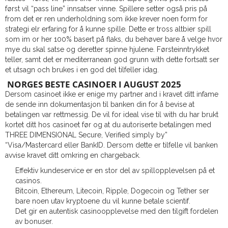
først vil “pass line” innsatser vinne. Spillere setter også pris på
from det er ren underholdning som ikke krever noen form for
strategi elr erfaring for å kunne spille. Dette er tross altbier spill
som im or her 100% basert på flaks, du behøver bare å velge hvor
mye du skal satse og deretter spinne hjulene. Førsteinntrykket
teller, samt det er mediterranean god grunn with dette fortsatt ser
et utsagn och brukes i en god del tilfeller idag.
NORGES BESTE CASINOER I AUGUST 2025
Dersom casinoet ikke er enige my partner and i kravet ditt infame
de sende inn dokumentasjon til banken din for å bevise at
betalingen var rettmessig. De vil for ideal vise til with du har brukt
kortet ditt hos casinoet før og at du autoriserte betalingen med
THREE DIMENSIONAL Secure, Verified simply by”
“Visa/Mastercard eller BankID. Dersom dette er tilfelle vil banken
avvise kravet ditt omkring en chargeback.
Effektiv kundeservice er en stor del av spillopplevelsen på et
casinos.
Bitcoin, Ethereum, Litecoin, Ripple, Dogecoin og Tether ser
bare noen utav kryptoene du vil kunne betale scientif.
Det gir en autentisk casinoopplevelse med den tilgift fordelen
av bonuser.