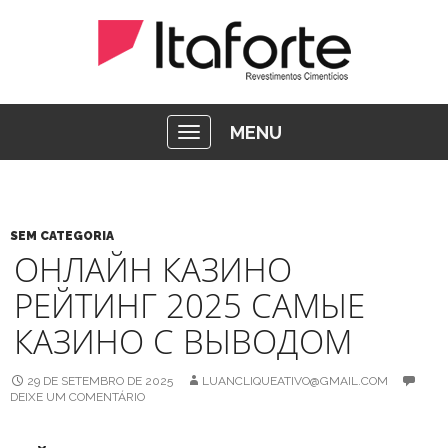
MENU
SEM CATEGORIA
ОНЛАЙН КАЗИНО
РЕЙТИНГ 2025 САМЫЕ
КАЗИНО С ВЫВОДОМ
29 DE SETEMBRO DE 2025
LUANCLIQUEATIVO@GMAIL.COM
DEIXE UM COMENTÁRIO