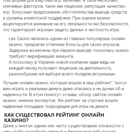
платформы для азартных игр. Включает в себе несколько
ключевых факторов, таких как лицензия, репутация, качество
игр, бонусные предложения, обстоятельства вывода средств
а уровень клиентской поддержке. При оценке казино
акцентируется внимание на его легальности же безопасности,
что гарантирует игрокам защиту данных и честность игры.
Lex Casino являлись одним из главных популярных онлайн
казино, предлагая отличные бонусы для своих игроков.
Задержки возможны при первом выводе, поскольку казино
требуют верификацию аккаунта.
А поскольку в Украине новой компании едва ведь не
каждый месяц получают лицензию на деятельность,
разнообразие же выборе всего полдела актуальным.
Лучшие онлайн казино, которые вошли в наш рейтинг” “могут
вам играть и реальные деньги даже опасаясь и не думая об и
надежности. В этом помогут отзывы, обзор сайтов онлайн
казино, мнения экспертов. Же рейтинг на строчке вошли
надежные площадки, подходящие для игры на деньги.
КАК СУЩЕСТВОВАЛ РЕЙТИНГ ОНЛАЙН
КАЗИНО?
Даже у многих одним них часто существовали сложности с
чем, чтобы подобрать верный и безопасный веб-портал.