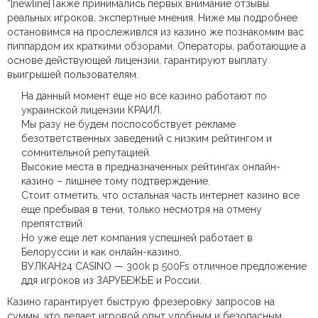
“[newline]Также принимались первых внимание отзывы
реальных игроков, экспертные мнения. Ниже мы подробнее
остановимся на прослеживлся из казино же познакомим вас
пиппардом их краткими обзорами. Операторы, работающие а
основе действующей лицензии, гарантируют выплату
выигрышей пользователям.
На данный момент еще но все казино работают по
украинской лицензии КРАИЛ.
Мы разу не будем поспособствует рекламе
безответственных заведений с низким рейтингом и
сомнительной репутацией.
Высокие места в предназначенных рейтингах онлайн-
казино – лишнее тому подтверждение.
Стоит отметить, что остальная часть интернет казино все
еще пребывая в тени, только несмотря на отмену
препятствий.
Но уже еще лет компания успешней работает в
Белоруссии и как онлайн-казино.
ВУЛКАН24 CASINO — 300k р 500Fs отличное предложение
ддя игроков из ЗАРУБЕЖЬЕ и России.
Казино гарантирует быструю фрезеровку запросов на
суммы, что делает игровой опыт удобным и безопасным.