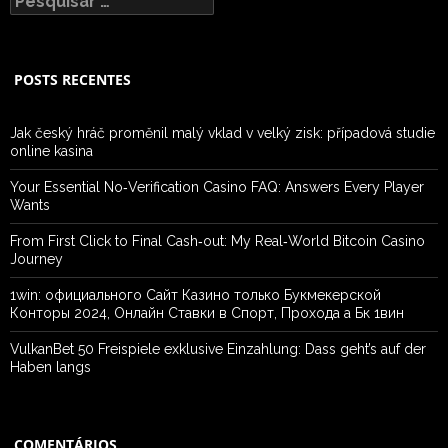
por:
POSTS RECENTES
Jak český hráč proměnil malý vklad v velký zisk: případová studie
online kasina
Your Essential No‑Verification Casino FAQ: Answers Every Player
Wants
From First Click to Final Cash‑out: My Real‑World Bitcoin Casino
Journey
1win: официального Сайт Казино только Букмекерской
Конторы 2024, Онлайн Ставки в Спорт, Прохода а Бк 1вин
VulkanBet 50 Freispiele exklusive Einzahlung: Dass geht’s auf der
Haben langs
COMENTÁRIOS