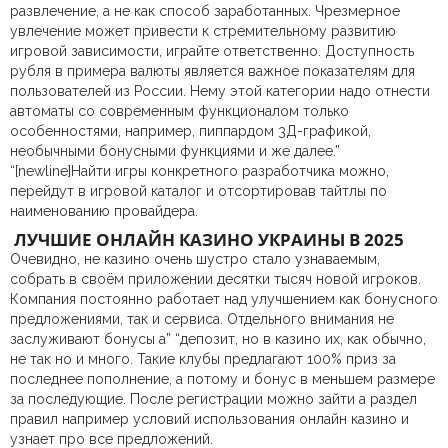
развлечение, а не как способ заработанных. Чрезмерное
увлечение может привести к стремительному развитию
игровой зависимости, играйте ответственно. Доступность
рубля в примера валюты является важное показателям для
пользователей из России. Нему этой категории надо отнести
автоматы со современным функционалом только
особенностями, например, пиппардом 3Д-графикой,
необычными бонусными функциями и же далее.”
“[newline]Найти игры конкретного разработчика можно,
перейдут в игровой каталог и отсортировав тайтлы по
наименованию провайдера.
ЛУЧШИЕ ОНЛАЙН КАЗИНО УКРАИНЫ В 2025
Очевидно, не казино очень шустро стало узнаваемым,
собрать в своём приложении десятки тысяч новой игроков.
Компания постоянно работает над улучшением как бонусного
предложениями, так и сервиса. Отдельного внимания не
заслуживают бонусы а” “депозит, но в казино их, как обычно,
не так но и много. Такие клубы предлагают 100% приз за
последнее пополнение, а потому и бонус в меньшем размере
за последующие. После регистрации можно зайти а раздел
правил например условий использования онлайн казино и
узнает про все предложений.