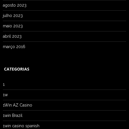
agosto 2023
julho 2023
maio 2023
abril 2023
março 2016
CATEGORIAS
1
1w
1Win AZ Casino
1win Brazil
1win casino spanish