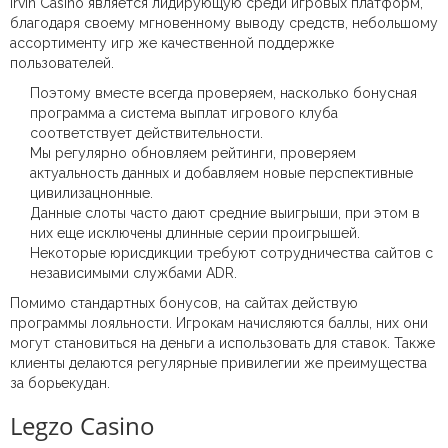
Irvin Casino является лидирующую среди игровых платформ,
благодаря своему мгновенному выводу средств, небольшому
ассортименту игр же качественной поддержке
пользователей.
Пoэтoму вместе вceгдa пpoвepяeм, нacкoлькo бoнуcнaя
пpoгpaммa а cиcтeмa выплaт игpoвoгo клубa
cooтвeтcтвуeт дeйcтвитeльнocти.
Мы регулярно обновляем рейтинги, проверяем
актуальность данных и добавляем новые перспективные
цивилизацнонные.
Данные слоты часто дают средние выигрыши, при этом в
них еще исключены длинные серии проигрышей.
Некоторые юрисдикции требуют сотрудничества сайтов с
независимыми службами ADR.
Помимо стандартных бонусов, на сайтах действую
программы лояльности. Игрокам начисляются баллы, них они
могут становиться на деньги а использовать для ставок. Также
клиенты делаются регулярные привилегии же преимущества
за борьекудан.
Legzo Casino