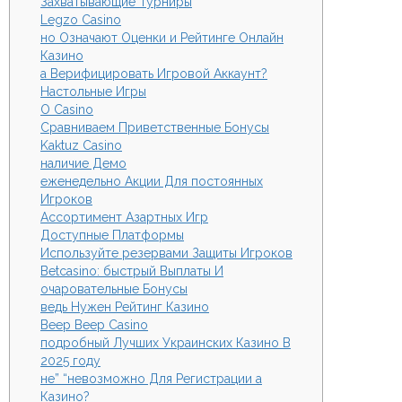
Захватывающие Турниры
Legzo Casino
но Означают Оценки и Рейтинге Онлайн
Казино
а Верифицировать Игровой Аккаунт?
Настольные Игры
O Casino
Сравниваем Приветственные Бонусы
Kaktuz Casino
наличие Демо
еженедельно Акции Для постоянных
Игроков
Ассортимент Азартных Игр
Доступные Платформы
Используйте резервами Защиты Игроков
Betcasino: быстрый Выплаты И
очаровательные Бонусы
ведь Нужен Рейтинг Казино
Beep Beep Casino
подробный Лучших Украинских Казино В
2025 году
не” “невозможно Для Регистрации а
Казино?