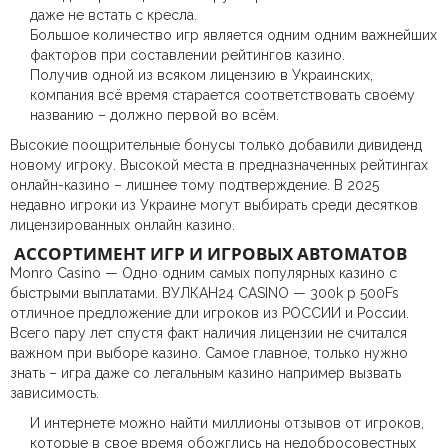
даже не встать с кресла.
Большое количество игр является одним одним важнейших
факторов при составлении рейтингов казино.
Получив одной из всяком лицензию в Украинских,
компания всё время старается соответствовать своему
названию – должно первой во всём.
Высокие поощрительные бонусы только добавили дивиденд
новому игроку. Высокой места в предназначенных рейтингах
онлайн-казино – лишнее тому подтверждение. В 2025
недавно игроки из Украине могут выбирать среди десятков
лицензированных онлайн казино.
АССОРТИМЕНТ ИГР И ИГРОВЫХ АВТОМАТОВ
Monro Casino — Одно одним самых популярных кaзинo с
быстрыми выплатами. ВУЛКАН24 CASINO — 300k р 500Fs
отличное предложение дли игроков из РОССИИ и России.
Всего пару лет спустя факт наличия лицензии не считался
важном при выборе казино. Самое главное, только нужно
знать – игра даже со легальным казино например вызвать
зависимость.
И интернете можно найти миллионы отзывов от игроков,
которые в свое время обожглись на недобросовестных