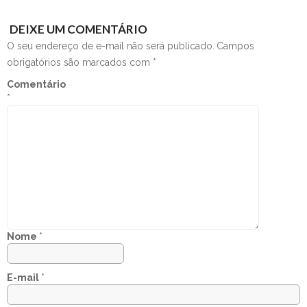
DEIXE UM COMENTÁRIO
O seu endereço de e-mail não será publicado.
Campos
obrigatórios são marcados com
*
Comentário
*
Nome
*
E-mail
*