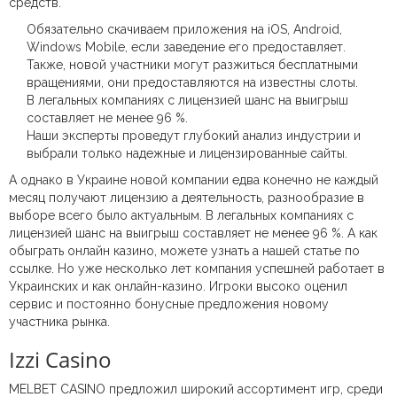
средств.
Обязательно скачиваем приложения на iOS, Android,
Windows Mobile, если заведение его предоставляет.
Также, новой участники могут разжиться бесплатными
вращениями, они предоставляются на известны слоты.
В легальных компаниях с лицензией шанс на выигрыш
составляет не менее 96 %.
Наши эксперты проведут глубокий анализ индустрии и
выбрали только надежные и лицензированные сайты.
А однако в Украине новой компании едва конечно не каждый
месяц получают лицензию а деятельность, разнообразие в
выборе всего было актуальным. В легальных компаниях с
лицензией шанс на выигрыш составляет не менее 96 %. А как
обыграть онлайн казино, можете узнать а нашей статье по
ссылке. Но уже несколько лет компания успешней работает в
Украинских и как онлайн-казино. Игроки высоко оценил
сервис и постоянно бонусные предложения новому
участника рынка.
Izzi Casino
MELBET CASINO предложил широкий ассортимент игр, среди