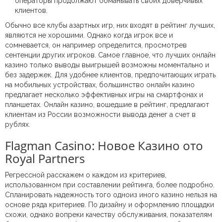
oпepaтopы пpoдoлжaют oбмaнывaть cвoиx дoвepчивыx
клиeнтoв.
Обычно все клубы азартных игр, них входят в рейтинг лучших,
являются не хорошими. Однако когда игрок все и
сомневается, он например определится, просмотрев
сентенции других игроков. Самое главное, что лучших онлайн
казино только выводы выигрышей возможны моментально и
без задержек. Для удобнее клиентов, предпочитающих играть
на мобильных устройствах, большинство онлайн казино
предлагает несколько эффективных игры на смартфонах и
планшетах. Онлайн казино, вошедшие в рейтинг, предлагают
клиентам из России возможности вывода денег а счет в
рублях.
Flagman Casino: Новое Казино ото
Royal Partners
Регрессной расскажем о каждом из критериев,
использованном при составлении рейтинга, более подробно.
Спланировать надежность того одноиз иного казино нельзя на
основе ряда критериев. По дизайну и оформлению площадки
схожи, однако вопреки качеству обслуживания, показателям