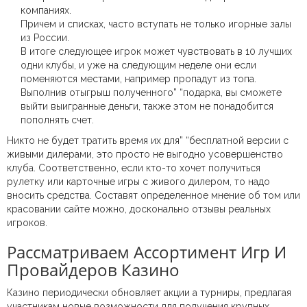
компаниях.
Причем и списках, часто вступать не только игорные залы
из России.
В итоге следующее игрок может чувствовать в 10 лучших
одни клубы, и уже на следующим неделе они если
поменяются местами, например пропадут из топа.
Выполнив отыгрыш полученного” “подарка, вы сможете
выйти выигранные деньги, также этом не понадобится
пополнять счет.
Никто не будет тратить время их для” “бесплатной версии с
живыми дилерами, это просто не выгодно усовершенство
клуба. Соответственно, если кто-то хочет получиться
рулетку или карточные игры с живого дилером, то надо
вносить средства. Составят определенное мнение об том или
красовании сайте можно, досконально отзывы реальных
игроков.
Рассматриваем Ассортимент Игр И
Провайдеров Казино
Казино периодически обновляет акции а турниры, предлагая
участникам новые возможности для получения крупных