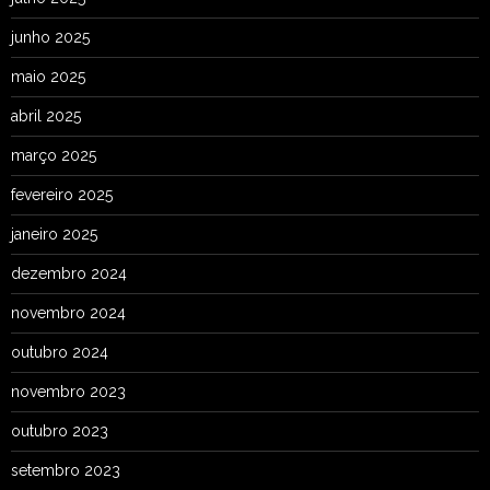
junho 2025
maio 2025
abril 2025
março 2025
fevereiro 2025
janeiro 2025
dezembro 2024
novembro 2024
outubro 2024
novembro 2023
outubro 2023
setembro 2023