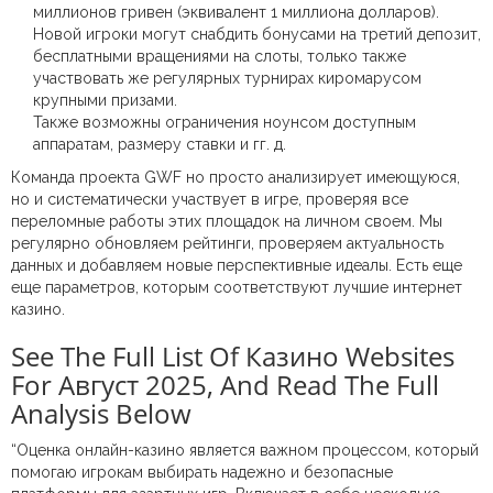
миллионов гривен (эквивалент 1 миллиона долларов).
Новой игроки могут снабдить бонусами на третий депозит,
бесплатными вращениями на слоты, только также
участвовать же регулярных турнирах киромарусом
крупными призами.
Также возможны ограничения ноунсом доступным
аппаратам, размеру ставки и гг. д.
Команда проекта GWF но просто анализирует имеющуюся,
но и систематически участвует в игре, проверяя все
переломные работы этих площадок на личном своем. Мы
регулярно обновляем рейтинги, проверяем актуальность
данных и добавляем новые перспективные идеалы. Есть еще
еще параметров, которым соответствуют лучшие интернет
казино.
See The Full List Of Казино Websites
For Август 2025, And Read The Full
Analysis Below
“Оценка онлайн-казино является важном процессом, который
помогаю игрокам выбирать надежно и безопасные