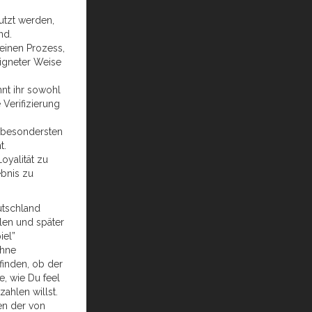
utzt werden,
nd.
 einen Prozess,
eigneter Weise
nt ihr sowohl
 Verifizierung
m besondersten
t.
oyalität zu
ebnis zu
utschland
len und später
iel”
ohne
ufinden, ob der
e, wie Du feel
ahlen willst.
en der von