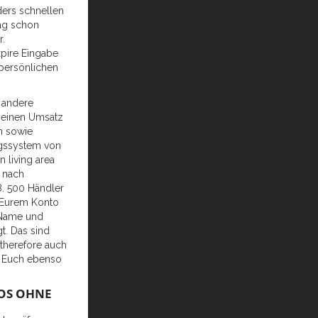
ders schnellen
rag schon
r.
expire Eingabe
persönlichen
e andere
 einen Umsatz
h sowie
ngssystem von
 living area
d nach
. 500 Händler
u Eurem Konto
 Name und
t. Das sind
 therefore auch
n Euch ebenso
OS OHNE