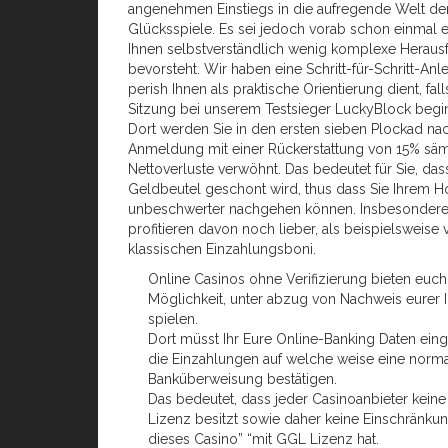
angenehmen Einstiegs in die aufregende Welt de
Glücksspiele. Es sei jedoch vorab schon einmal 
Ihnen selbstverständlich wenig komplexe Heraus
bevorsteht. Wir haben eine Schritt-für-Schritt-Anlei
perish Ihnen als praktische Orientierung dient, fall
Sitzung bei unserem Testsieger LuckyBlock beg
Dort werden Sie in den ersten sieben Plockad nac
Anmeldung mit einer Rückerstattung von 15% säm
Nettoverluste verwöhnt. Das bedeutet für Sie, dass
Geldbeutel geschont wird, thus dass Sie Ihrem 
unbeschwerter nachgehen können. Insbesondere 
profitieren davon noch lieber, als beispielsweise 
klassischen Einzahlungsboni.
Online Casinos ohne Verifizierung bieten euch
Möglichkeit, unter abzug von Nachweis eurer I
spielen.
Dort müsst Ihr Eure Online-Banking Daten ei
die Einzahlungen auf welche weise eine norm
Banküberweisung bestätigen.
Das bedeutet, dass jeder Casinoanbieter kein
Lizenz besitzt sowie daher keine Einschränkun
dieses Casino” “mit GGL Lizenz hat.