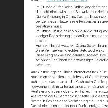
Im Grunde dürfen keine Online-Angebote gen
die nicht direkt within der Schweiz lizenziert si
Die Verifizierung in Online Casinos beschreibt
bei dem jeder Nutzer seine Personalien in ge
bestätigen muss.
Im Online On line casino ohne Anmeldung kön
weniger Registrierung als darüber hinaus ohne
zocken.
Hier seht ihr, auf welchen Casino Seiten ihr a
ohne Verifizierung o echtes Geld zocken könn
Diese Programme sind darauf ausgelegt, Ihre L
belohnen und Ihnen ein erstklassiges Spielerl
offerieren.
Auch inside legalen Online Internet casinos in De
muss man ansonsten allzu leicht viel Geld einzah
behaupten, dass man all das Cash beim Glückssp
“gewonnen hat. ☎️ Unter ausländischen Casinos 
Verifizierung ist sera obendrein hilfreich herausz
Assistance deutschsprachig ist. Stelle Dir die Frag
besten in Casinos ohne Verifizierung ein- und ausz
Das ist dieses entscheidender Punkt, infolgedess