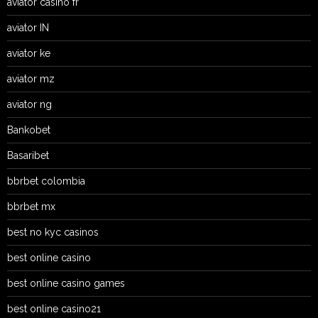
aviator casino fr
aviator IN
aviator ke
aviator mz
aviator ng
Bankobet
Basaribet
bbrbet colombia
bbrbet mx
best no kyc casinos
best online casino
best online casino games
best online casino21