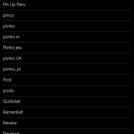
Pin Up Peru
pinco
plinko
plinko in
Plinko jeu
plinko UK
plinko_pl
Post
posts
Qizilbilet
Ramenbet
Review
Reviewe