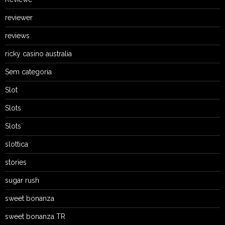
reviewer
reviews
ricky casino australia
Sem categoria
Slot
Slots
Slots`
slottica
stories
sugar rush
sweet bonanza
sweet bonanza TR