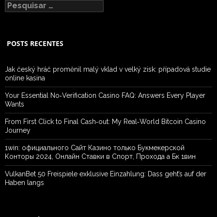
Pesquisar
por:
POSTS RECENTES
Jak český hráč proměnil malý vklad v velký zisk: případová studie
online kasina
Your Essential No‑Verification Casino FAQ: Answers Every Player
Wants
From First Click to Final Cash‑out: My Real‑World Bitcoin Casino
Journey
1win: официального Сайт Казино только Букмекерской
Конторы 2024, Онлайн Ставки в Спорт, Прохода а Бк 1вин
VulkanBet 50 Freispiele exklusive Einzahlung: Dass geht’s auf der
Haben langs