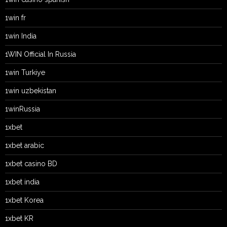
1win fr
1win India
1WIN Official In Russia
1win Turkiye
1win uzbekistan
1winRussia
1xbet
1xbet arabic
1xbet casino BD
1xbet india
1xbet Korea
1xbet KR