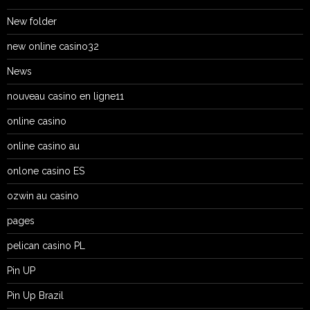
New folder
new online casino32
News
nouveau casino en ligne11
online casino
online casino au
onlone casino ES
ozwin au casino
pages
pelican casino PL
Pin UP
Pin Up Brazil