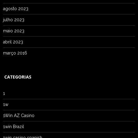
agosto 2023
julho 2023
maio 2023
abril 2023
março 2016
CATEGORIAS
1
1w
1Win AZ Casino
1win Brazil
1win casino spanish