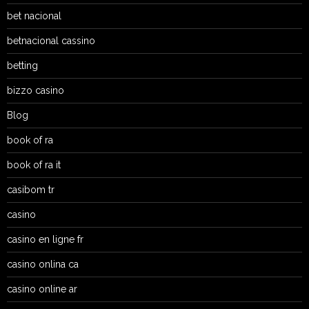
bet nacional
betnacional cassino
betting
bizzo casino
Blog
book of ra
book of ra it
casibom tr
casino
casino en ligne fr
casino onlina ca
casino online ar