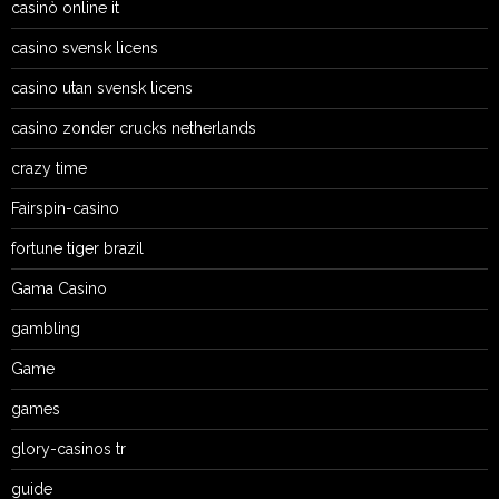
casinò online it
casino svensk licens
casino utan svensk licens
casino zonder crucks netherlands
crazy time
Fairspin-casino
fortune tiger brazil
Gama Casino
gambling
Game
games
glory-casinos tr
guide