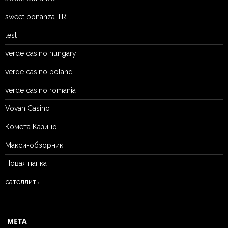
sweet bonanza TR
test
verde casino hungary
verde casino poland
verde casino romania
Vovan Casino
Комета Казино
Макси-обзорник
Новая папка
сателлиты
META