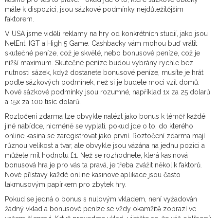
máte k dispozici, jsou sázkové podmínky nejdůležitějším
faktorem.
V USA jsme viděli reklamy na hry od konkrétních studií, jako jsou
NetEnt, IGT a High 5 Game. Cashbacky vám mohou buď vrátit
skutečné peníze, což je skvělé, nebo bonusové peníze, což je
nižší maximum. Skutečné peníze budou vybrány rychle bez
nutnosti sázek, když dostanete bonusové peníze, musíte je hrát
podle sázkových podmínek, než si je budete moci vzít domů.
Nové sázkové podmínky jsou rozumné, například 1x za 25 dolarů
a 15x za 100 tisíc dolarů.
Roztočení zdarma lze obvykle nalézt jako bonus k téměř každé
jiné nabídce, nicméně se vyplatí, pokud jde o to, do kterého
online kasina se zaregistrovat jako první. Roztočení zdarma mají
různou velikost a tvar, ale obvykle jsou vázána na jednu pozici a
můžete mít hodnotu £1. Než se rozhodnete, která kasinová
bonusová hra je pro vás ta pravá, je třeba zvážit několik faktorů.
Nové přístavy každé online kasinové aplikace jsou často
lakmusovým papírkem pro zbytek hry.
Pokud se jedná o bonus s nulovým vkladem, není vyžadován
žádný vklad a bonusové peníze se vždy okamžitě zobrazí ve