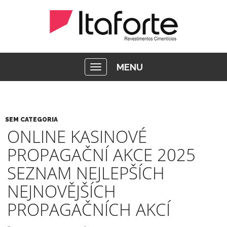
MENU
SEM CATEGORIA
ONLINE KASINOVÉ
PROPAGAČNÍ AKCE 2025
SEZNAM NEJLEPŠÍCH
NEJNOVĚJŠÍCH
PROPAGAČNÍCH AKCÍ