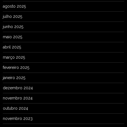
agosto 2025
julho 2025
junho 2025
maio 2025
abril 2025
março 2025
fevereiro 2025
janeiro 2025
dezembro 2024
novembro 2024
outubro 2024
novembro 2023