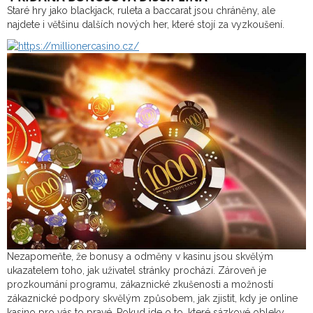
Staré hry jako blackjack, ruleta a baccarat jsou chráněny, ale
najdete i většinu dalších nových her, které stojí za vyzkoušení.
Nezapomeňte, že bonusy a odměny v kasinu jsou skvělým
ukazatelem toho, jak uživatel stránky prochází. Zároveň je
prozkoumání programu, zákaznické zkušenosti a možností
zákaznické podpory skvělým způsobem, jak zjistit, kdy je online
kasino pro vás to pravé. Pokud jde o to, které sázkové obleky