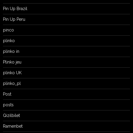
Pin Up Brazil
Pin Up Peru
pinco
plinko
plinko in
Plinko jeu
plinko UK
plinko_pl
Post
posts
Qizilbilet
Ramenbet