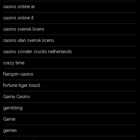
casino online ar
casinò online it
casino svensk licens
casino utan svensk licens
casino zonder crucks netherlands
crazy time
Fairspin-casino
fortune tiger brazil
Gama Casino
gambling
Game
games