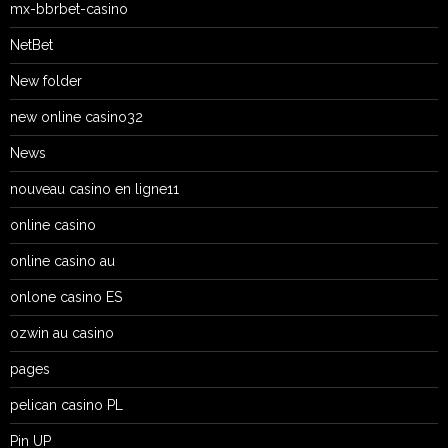
mx-bbrbet-casino
NetBet
New folder
new online casino32
News
nouveau casino en ligne11
online casino
online casino au
onlone casino ES
ozwin au casino
pages
pelican casino PL
Pin UP