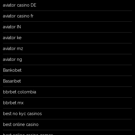
aviator casino DE
aviator casino fr
aviator IN
aviator ke
aviator mz
aviator ng
Bankobet
Basaribet
bbrbet colombia
bbrbet mx
best no kyc casinos
best online casino